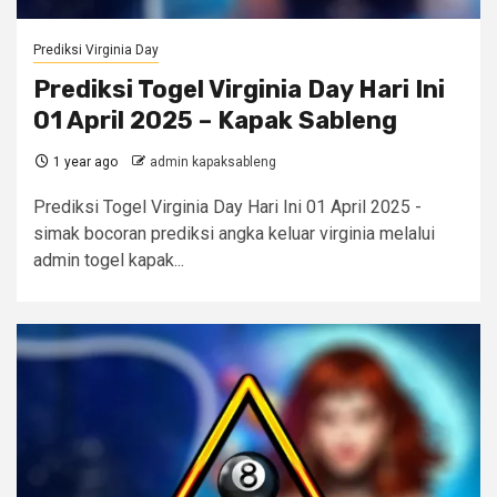
Prediksi Virginia Day
Prediksi Togel Virginia Day Hari Ini
01 April 2025 – Kapak Sableng
1 year ago
admin kapaksableng
Prediksi Togel Virginia Day Hari Ini 01 April 2025 -
simak bocoran prediksi angka keluar virginia melalui
admin togel kapak...