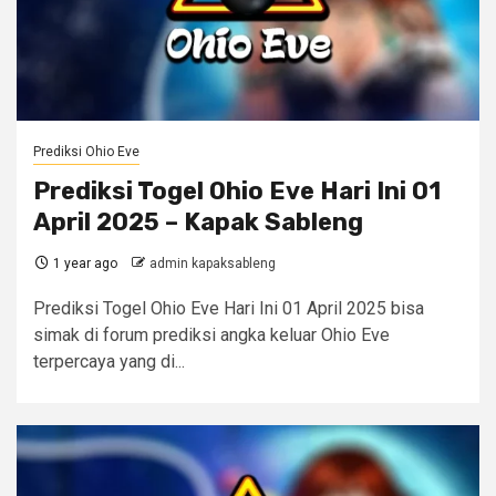
Prediksi Ohio Eve
Prediksi Togel Ohio Eve Hari Ini 01
April 2025 – Kapak Sableng
1 year ago
admin kapaksableng
Prediksi Togel Ohio Eve Hari Ini 01 April 2025 bisa
simak di forum prediksi angka keluar Ohio Eve
terpercaya yang di...