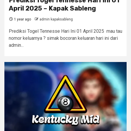
Prediksi Togel Tennesse Hari Ini 01
April 2025 – Kapak Sableng
1 year ago
admin kapaksableng
Prediksi Togel Tennesse Hari Ini 01 April 2025 mau tau
nomor keluarnya ? simak bocoran keluaran hari ini dari
admin...