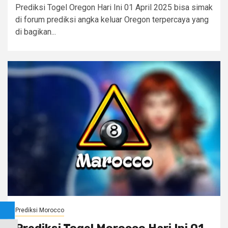
Prediksi Togel Oregon Hari Ini 01 April 2025 bisa simak
di forum prediksi angka keluar Oregon terpercaya yang
di bagikan...
Prediksi Morocco