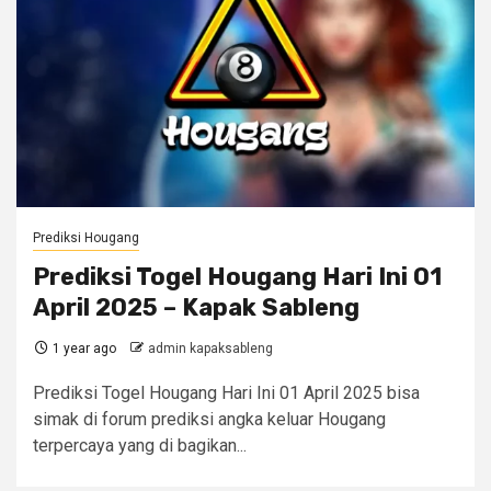
Prediksi Hougang
Prediksi Togel Hougang Hari Ini 01
April 2025 – Kapak Sableng
1 year ago
admin kapaksableng
Prediksi Togel Hougang Hari Ini 01 April 2025 bisa
simak di forum prediksi angka keluar Hougang
terpercaya yang di bagikan...