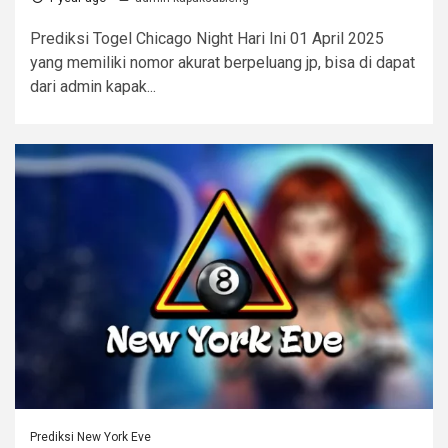
Prediksi Togel Chicago Night Hari Ini 01 April 2025
yang memiliki nomor akurat berpeluang jp, bisa di dapat
dari admin kapak...
Prediksi New York Eve