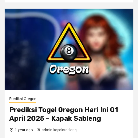
Prediksi Oregon
Prediksi Togel Oregon Hari Ini 01
April 2025 – Kapak Sableng
1 year ago
admin kapaksableng