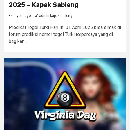
2025 – Kapak Sableng
1 year ago
admin kapaksableng
Prediksi Togel Turki Hari Ini 01 April 2025 bisa simak di
forum prediksi nomor togel Turki terpercaya yang di
bagikan...