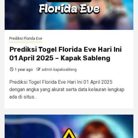
Prediksi Florida Eve
Prediksi Togel Florida Eve Hari Ini
01 April 2025 – Kapak Sableng
1 year ago
admin kapaksableng
Prediksi Togel Florida Eve Hari Ini 01 April 2025
dengan angka yang akurat serta data kelauran lengkap
ada di situs...