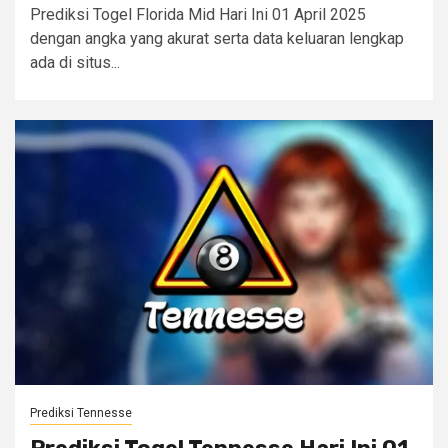
Prediksi Togel Florida Mid Hari Ini 01 April 2025
dengan angka yang akurat serta data keluaran lengkap
ada di situs...
Prediksi Tennesse