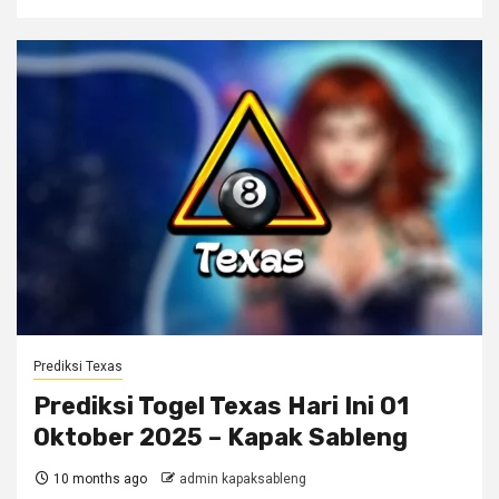
Prediksi Texas
Prediksi Togel Texas Hari Ini 01
Oktober 2025 – Kapak Sableng
10 months ago
admin kapaksableng