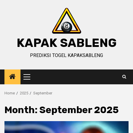
Skip
to
content
KAPAK SABLENG
PREDIKSI TOGEL KAPAKSABLENG
Primary
Menu
Home
2025
September
Month:
September 2025