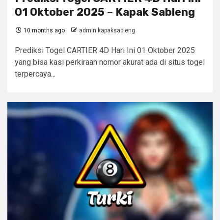
01 Oktober 2025 – Kapak Sableng
10 months ago
admin kapaksableng
Prediksi Togel CARTIER 4D Hari Ini 01 Oktober 2025
yang bisa kasi perkiraan nomor akurat ada di situs togel
terpercaya...