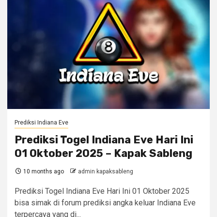
Prediksi Indiana Eve
Prediksi Togel Indiana Eve Hari Ini
01 Oktober 2025 – Kapak Sableng
10 months ago
admin kapaksableng
Prediksi Togel Indiana Eve Hari Ini 01 Oktober 2025
bisa simak di forum prediksi angka keluar Indiana Eve
terpercaya yang di...