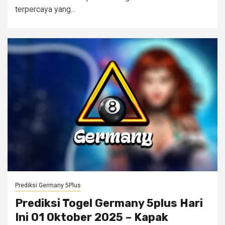
terpercaya yang...
Prediksi Germany 5Plus
Prediksi Togel Germany 5plus Hari
Ini 01 Oktober 2025 – Kapak