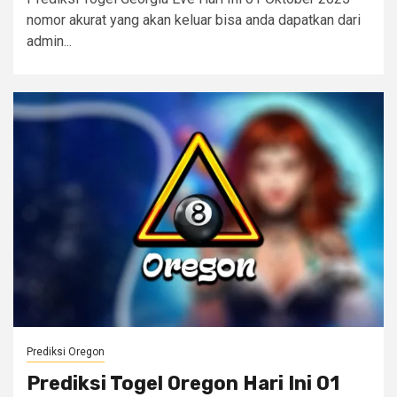
nomor akurat yang akan keluar bisa anda dapatkan dari
admin...
Prediksi Oregon
Prediksi Togel Oregon Hari Ini 01