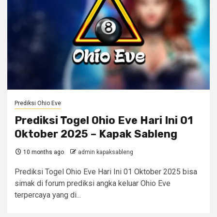
Prediksi Ohio Eve
Prediksi Togel Ohio Eve Hari Ini 01
Oktober 2025 – Kapak Sableng
10 months ago
admin kapaksableng
Prediksi Togel Ohio Eve Hari Ini 01 Oktober 2025 bisa
simak di forum prediksi angka keluar Ohio Eve
terpercaya yang di...