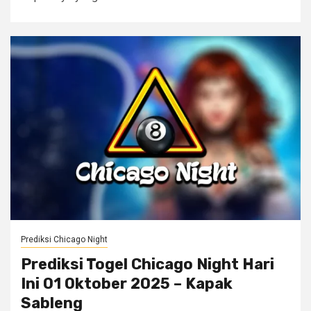
Prediksi Chicago Night
Prediksi Togel Chicago Night Hari
Ini 01 Oktober 2025 – Kapak
Sableng