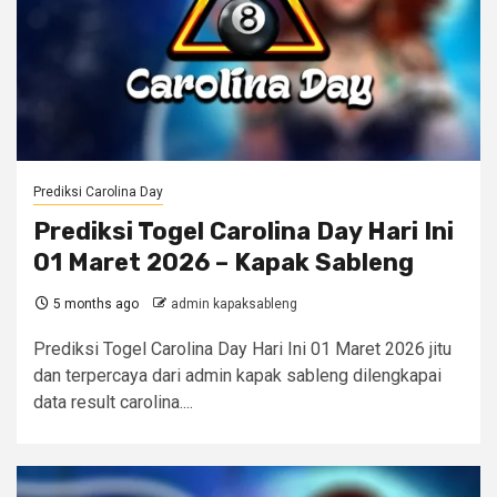
Prediksi Carolina Day
Prediksi Togel Carolina Day Hari Ini
01 Maret 2026 – Kapak Sableng
5 months ago
admin kapaksableng
Prediksi Togel Carolina Day Hari Ini 01 Maret 2026 jitu
dan terpercaya dari admin kapak sableng dilengkapai
data result carolina....