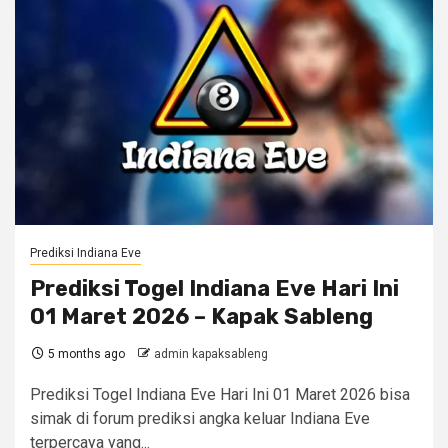
Prediksi Indiana Eve
Prediksi Togel Indiana Eve Hari Ini
01 Maret 2026 – Kapak Sableng
5 months ago
admin kapaksableng
Prediksi Togel Indiana Eve Hari Ini 01 Maret 2026 bisa
simak di forum prediksi angka keluar Indiana Eve
terpercaya yang...