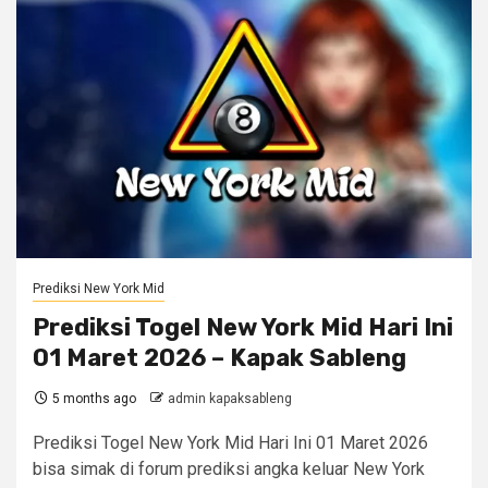
Prediksi New York Mid
Prediksi Togel New York Mid Hari Ini
01 Maret 2026 – Kapak Sableng
5 months ago
admin kapaksableng
Prediksi Togel New York Mid Hari Ini 01 Maret 2026
bisa simak di forum prediksi angka keluar New York