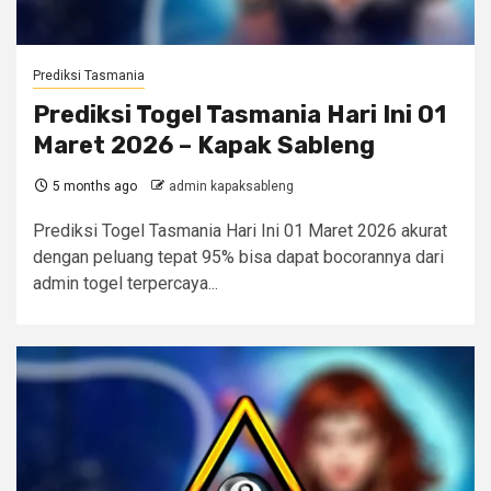
Prediksi Tasmania
Prediksi Togel Tasmania Hari Ini 01
Maret 2026 – Kapak Sableng
5 months ago
admin kapaksableng
Prediksi Togel Tasmania Hari Ini 01 Maret 2026 akurat
dengan peluang tepat 95% bisa dapat bocorannya dari
admin togel terpercaya...