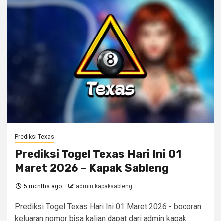
Prediksi Texas
Prediksi Togel Texas Hari Ini 01
Maret 2026 – Kapak Sableng
5 months ago
admin kapaksableng
Prediksi Togel Texas Hari Ini 01 Maret 2026 - bocoran
keluaran nomor bisa kalian dapat dari admin kapak