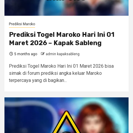
Prediksi Maroko
Prediksi Togel Maroko Hari Ini 01
Maret 2026 – Kapak Sableng
5 months ago
admin kapaksableng
Prediksi Togel Maroko Hari Ini 01 Maret 2026 bisa
simak di forum prediksi angka keluar Maroko
terpercaya yang di bagikan...