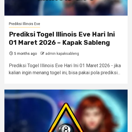
Prediksi Illinois Eve
Prediksi Togel Illinois Eve Hari Ini
01 Maret 2026 – Kapak Sableng
5 months ago
admin kapaksableng
Prediksi Togel Illinois Eve Hari Ini 01 Maret 2026 - jika
kalian ingin menang togel ini, bisa pakai pola prediksi...