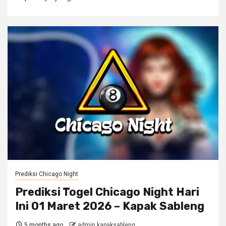
Prediksi Chicago Night
Prediksi Togel Chicago Night Hari
Ini 01 Maret 2026 – Kapak Sableng
5 months ago
admin kapaksableng