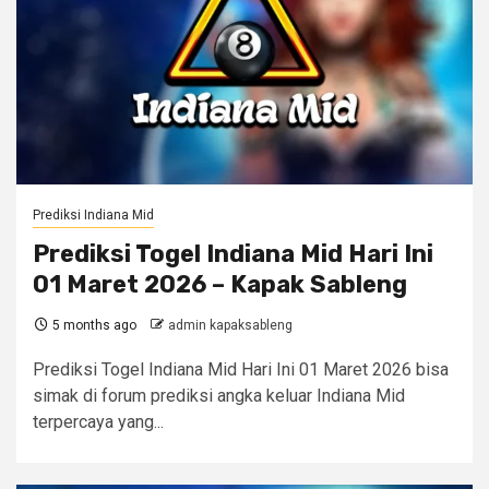
Prediksi Indiana Mid
Prediksi Togel Indiana Mid Hari Ini
01 Maret 2026 – Kapak Sableng
5 months ago
admin kapaksableng
Prediksi Togel Indiana Mid Hari Ini 01 Maret 2026 bisa
simak di forum prediksi angka keluar Indiana Mid
terpercaya yang...