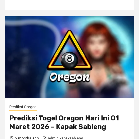
Prediksi Oregon
Prediksi Togel Oregon Hari Ini 01
Maret 2026 – Kapak Sableng
5 months ago
admin kapaksableng