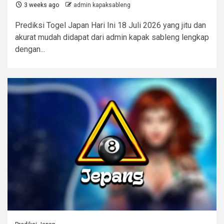
3 weeks ago
admin kapaksableng
Prediksi Togel Japan Hari Ini 18 Juli 2026 yang jitu dan
akurat mudah didapat dari admin kapak sableng lengkap
dengan...