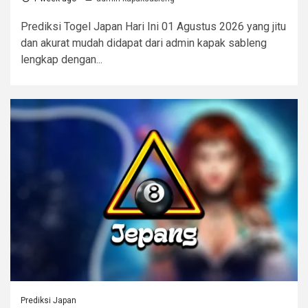
Prediksi Togel Japan Hari Ini 01 Agustus 2026 yang jitu
dan akurat mudah didapat dari admin kapak sableng
lengkap dengan...
Prediksi Japan