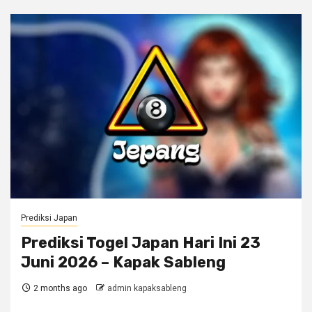
Prediksi Japan
Prediksi Togel Japan Hari Ini 23
Juni 2026 – Kapak Sableng
2 months ago
admin kapaksableng