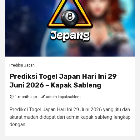
Prediksi Japan
Prediksi Togel Japan Hari Ini 29
Juni 2026 – Kapak Sableng
1 month ago
admin kapaksableng
Prediksi Togel Japan Hari Ini 29 Juni 2026 yang jitu dan
akurat mudah didapat dari admin kapak sableng lengkap
dengan...