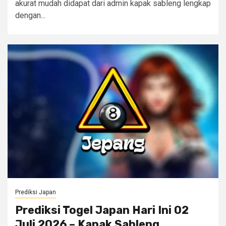
akurat mudah didapat dari admin kapak sableng lengkap
dengan...
Prediksi Japan
Prediksi Togel Japan Hari Ini 02
Juli 2026 – Kapak Sableng