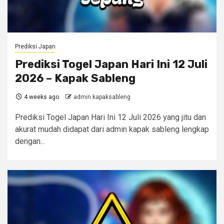
Prediksi Japan
Prediksi Togel Japan Hari Ini 12 Juli
2026 – Kapak Sableng
4 weeks ago
admin kapaksableng
Prediksi Togel Japan Hari Ini 12 Juli 2026 yang jitu dan
akurat mudah didapat dari admin kapak sableng lengkap
dengan...