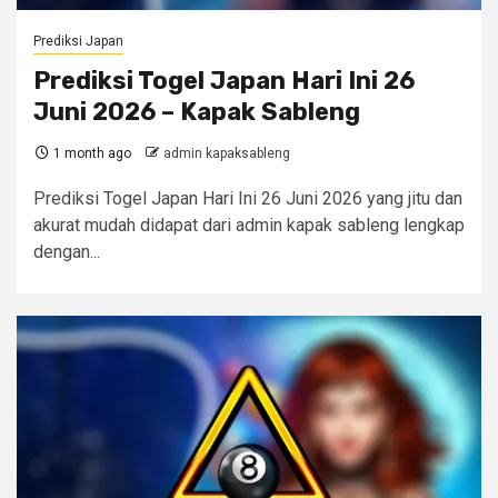
Prediksi Japan
Prediksi Togel Japan Hari Ini 26
Juni 2026 – Kapak Sableng
1 month ago
admin kapaksableng
Prediksi Togel Japan Hari Ini 26 Juni 2026 yang jitu dan
akurat mudah didapat dari admin kapak sableng lengkap
dengan...