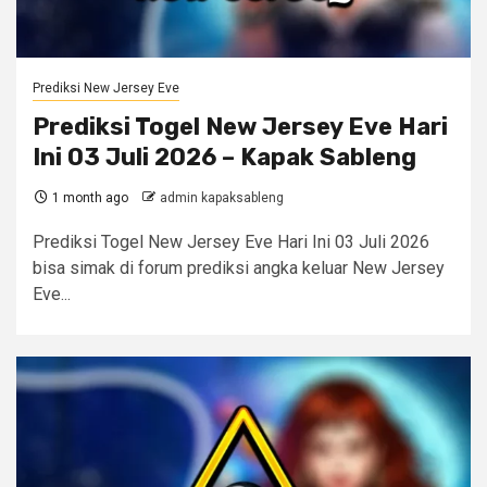
Prediksi New Jersey Eve
Prediksi Togel New Jersey Eve Hari
Ini 03 Juli 2026 – Kapak Sableng
1 month ago
admin kapaksableng
Prediksi Togel New Jersey Eve Hari Ini 03 Juli 2026
bisa simak di forum prediksi angka keluar New Jersey
Eve...