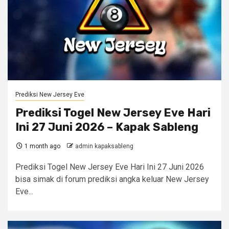
Prediksi New Jersey Eve
Prediksi Togel New Jersey Eve Hari
Ini 27 Juni 2026 – Kapak Sableng
1 month ago
admin kapaksableng
Prediksi Togel New Jersey Eve Hari Ini 27 Juni 2026
bisa simak di forum prediksi angka keluar New Jersey
Eve...