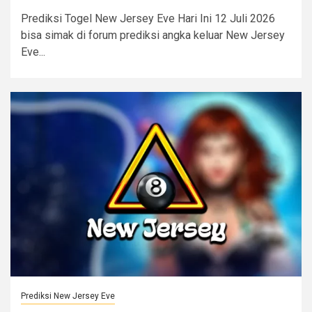
Prediksi Togel New Jersey Eve Hari Ini 12 Juli 2026
bisa simak di forum prediksi angka keluar New Jersey
Eve...
Prediksi New Jersey Eve