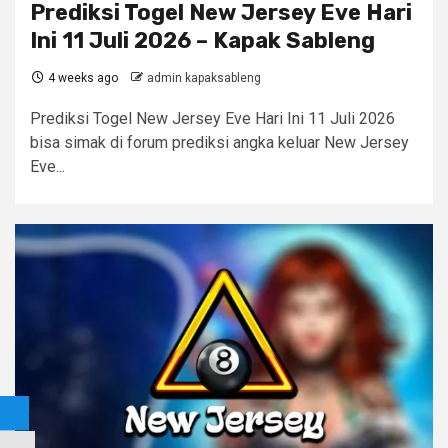
Prediksi Togel New Jersey Eve Hari
Ini 11 Juli 2026 – Kapak Sableng
4 weeks ago
admin kapaksableng
Prediksi Togel New Jersey Eve Hari Ini 11 Juli 2026
bisa simak di forum prediksi angka keluar New Jersey
Eve...