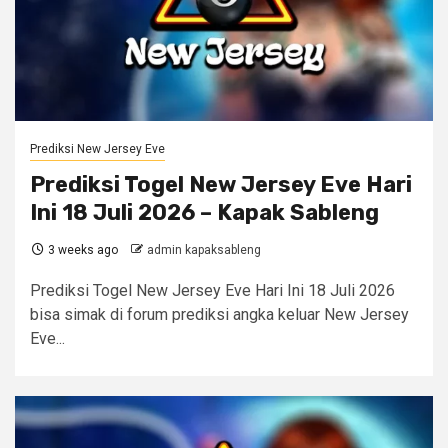
Prediksi New Jersey Eve
Prediksi Togel New Jersey Eve Hari
Ini 18 Juli 2026 – Kapak Sableng
3 weeks ago
admin kapaksableng
Prediksi Togel New Jersey Eve Hari Ini 18 Juli 2026
bisa simak di forum prediksi angka keluar New Jersey
Eve...