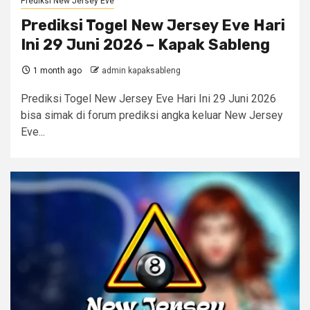
Prediksi New Jersey Eve
Prediksi Togel New Jersey Eve Hari
Ini 29 Juni 2026 – Kapak Sableng
1 month ago
admin kapaksableng
Prediksi Togel New Jersey Eve Hari Ini 29 Juni 2026
bisa simak di forum prediksi angka keluar New Jersey
Eve...