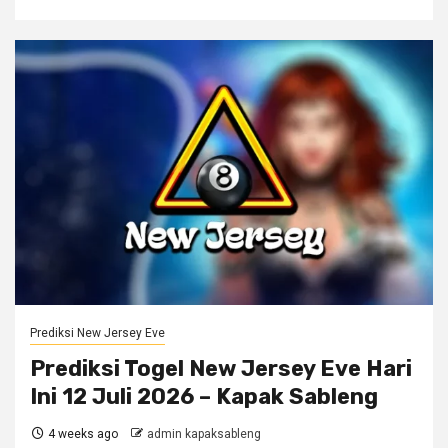
Prediksi New Jersey Eve
Prediksi Togel New Jersey Eve Hari
Ini 12 Juli 2026 – Kapak Sableng
4 weeks ago
admin kapaksableng