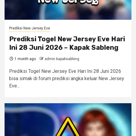
Prediksi New Jersey Eve
Prediksi Togel New Jersey Eve Hari
Ini 28 Juni 2026 – Kapak Sableng
1 month ago
admin kapaksableng
Prediksi Togel New Jersey Eve Hari Ini 28 Juni 2026
bisa simak di forum prediksi angka keluar New Jersey
Eve...