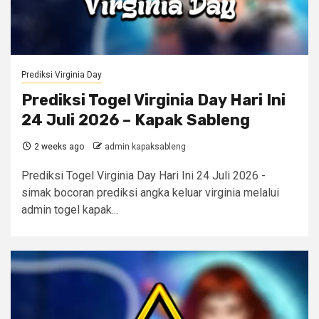
Prediksi Virginia Day
Prediksi Togel Virginia Day Hari Ini
24 Juli 2026 – Kapak Sableng
2 weeks ago
admin kapaksableng
Prediksi Togel Virginia Day Hari Ini 24 Juli 2026 -
simak bocoran prediksi angka keluar virginia melalui
admin togel kapak...