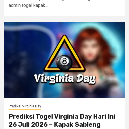
admin togel kapak...
Prediksi Virginia Day
Prediksi Togel Virginia Day Hari Ini
26 Juli 2026 – Kapak Sableng