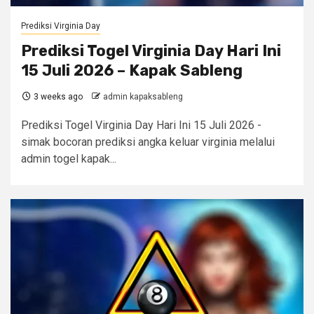
Prediksi Virginia Day
Prediksi Togel Virginia Day Hari Ini
15 Juli 2026 – Kapak Sableng
3 weeks ago
admin kapaksableng
Prediksi Togel Virginia Day Hari Ini 15 Juli 2026 -
simak bocoran prediksi angka keluar virginia melalui
admin togel kapak...