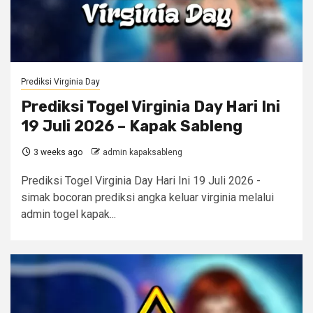
Prediksi Virginia Day
Prediksi Togel Virginia Day Hari Ini
19 Juli 2026 – Kapak Sableng
3 weeks ago
admin kapaksableng
Prediksi Togel Virginia Day Hari Ini 19 Juli 2026 -
simak bocoran prediksi angka keluar virginia melalui
admin togel kapak...