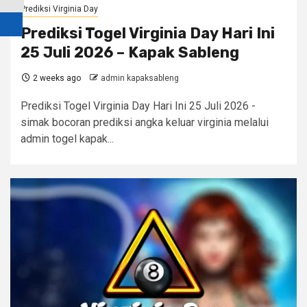
Prediksi Virginia Day
Prediksi Togel Virginia Day Hari Ini
25 Juli 2026 – Kapak Sableng
2 weeks ago
admin kapaksableng
Prediksi Togel Virginia Day Hari Ini 25 Juli 2026 -
simak bocoran prediksi angka keluar virginia melalui
admin togel kapak...