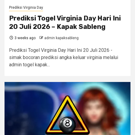
Prediksi Virginia Day
Prediksi Togel Virginia Day Hari Ini
20 Juli 2026 – Kapak Sableng
3 weeks ago
admin kapaksableng
Prediksi Togel Virginia Day Hari Ini 20 Juli 2026 -
simak bocoran prediksi angka keluar virginia melalui
admin togel kapak...