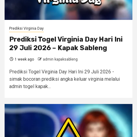
Prediksi Virginia Day
Prediksi Togel Virginia Day Hari Ini
29 Juli 2026 – Kapak Sableng
1 week ago
admin kapaksableng
Prediksi Togel Virginia Day Hari Ini 29 Juli 2026 -
simak bocoran prediksi angka keluar virginia melalui
admin togel kapak...