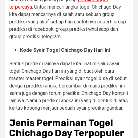
terpercaya
. Untuk mencari angka togel Chichago Day
kita dapat mencarinya di salah satu sebuah group
prediksi yang aktif setiap hari contohnya seperti group
prediksi di facebook, group prediksi whatsapp dan
group prediksi telegram.
Kode Syair Togel Chichago Day Hari Ini
Bentuk prediksi lainnya dapat kita lihat melalui syair
togel Chichago Day hari ini yang di buat oleh para
master master togel. Prediksi syair togel bisa di sebut
dengan prediksi angka bergambar di mana prediksi ini
sama juga dengan forum prediksi Chichago Day komplit
lainnya. Namun prediksi angka ini yang di bentuk di atas
kertas kosong menjadi sebuah syair prediksi gambar.
Jenis Permainan Togel
Chichago Day Terpopuler