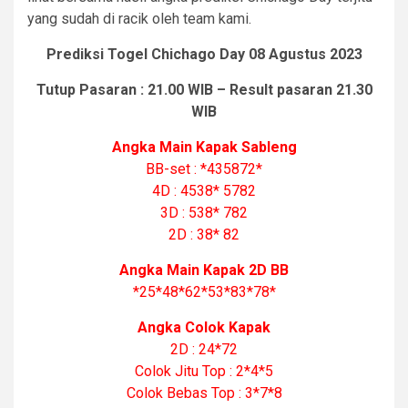
yang sudah di racik oleh team kami.
Prediksi Togel Chichago Day 08 Agustus 2023
Tutup Pasaran : 21.00 WIB – Result pasaran 21.30
WIB
Angka Main Kapak Sableng
BB-set : *435872*
4D : 4538* 5782
3D : 538* 782
2D : 38* 82
Angka Main Kapak 2D BB
*25*48*62*53*83*78*
Angka Colok Kapak
2D : 24*72
Colok Jitu Top : 2*4*5
Colok Bebas Top : 3*7*8