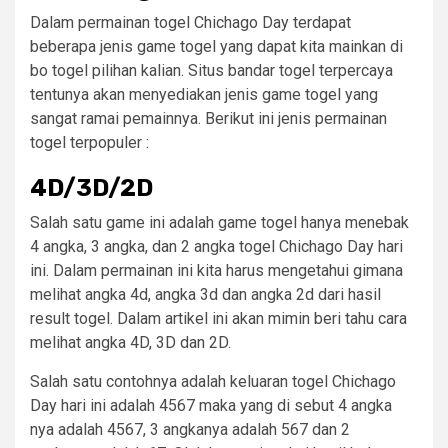
Dalam permainan togel Chichago Day terdapat
beberapa jenis game togel yang dapat kita mainkan di
bo togel pilihan kalian. Situs bandar togel terpercaya
tentunya akan menyediakan jenis game togel yang
sangat ramai pemainnya. Berikut ini jenis permainan
togel terpopuler :
4D/3D/2D
Salah satu game ini adalah game togel hanya menebak
4 angka, 3 angka, dan 2 angka togel Chichago Day hari
ini. Dalam permainan ini kita harus mengetahui gimana
melihat angka 4d, angka 3d dan angka 2d dari hasil
result togel. Dalam artikel ini akan mimin beri tahu cara
melihat angka 4D, 3D dan 2D.
Salah satu contohnya adalah keluaran togel Chichago
Day hari ini adalah 4567 maka yang di sebut 4 angka
nya adalah 4567, 3 angkanya adalah 567 dan 2