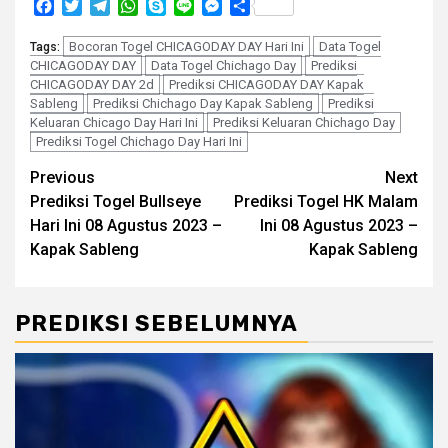
Facebook
Twitter
Telegram
WhatsApp
Skype
Line
Messenger
Share
Bocoran Togel CHICAGODAY DAY Hari Ini
Data Togel
Tags:
CHICAGODAY DAY
Data Togel Chichago Day
Prediksi
CHICAGODAY DAY 2d
Prediksi CHICAGODAY DAY Kapak
Sableng
Prediksi Chichago Day Kapak Sableng
Prediksi
Keluaran Chicago Day Hari Ini
Prediksi Keluaran Chichago Day
Prediksi Togel Chichago Day Hari Ini
Post
Previous
Next
Prediksi Togel Bullseye
Prediksi Togel HK Malam
navigation
Hari Ini 08 Agustus 2023 –
Ini 08 Agustus 2023 –
Kapak Sableng
Kapak Sableng
PREDIKSI SEBELUMNYA