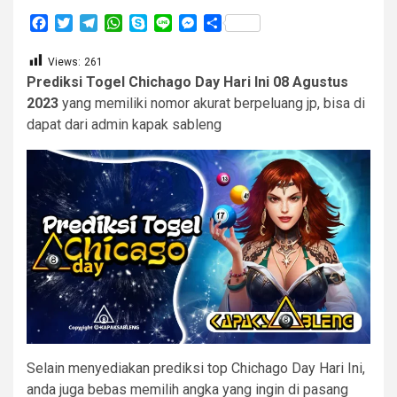
Facebook
Twitter
Telegram
WhatsApp
Skype
Line
Messenger
Share
Views:
261
Prediksi Togel Chichago Day Hari Ini 08 Agustus
2023
yang memiliki nomor akurat berpeluang jp, bisa di
dapat dari admin kapak sableng
Selain menyediakan prediksi top Chichago Day Hari Ini,
anda juga bebas memilih angka yang ingin di pasang