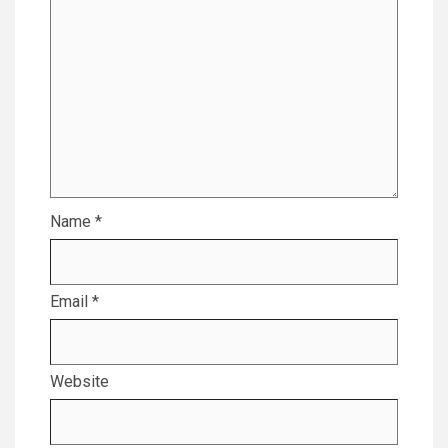
Name
*
Email
*
Website