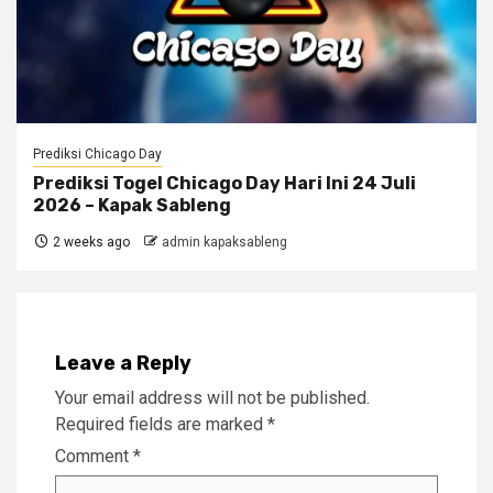
Prediksi Chicago Day
Prediksi Togel Chicago Day Hari Ini 24 Juli
2026 – Kapak Sableng
2 weeks ago
admin kapaksableng
Leave a Reply
Your email address will not be published.
Required fields are marked
*
Comment
*