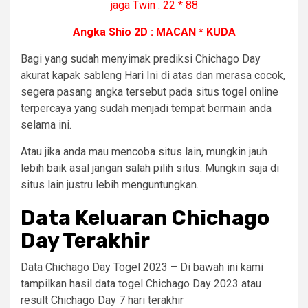
jaga Twin : 22 * 88
Angka Shio 2D : MACAN * KUDA
Bagi yang sudah menyimak prediksi Chichago Day
akurat kapak sableng Hari Ini di atas dan merasa cocok,
segera pasang angka tersebut pada situs togel online
terpercaya yang sudah menjadi tempat bermain anda
selama ini.
Atau jika anda mau mencoba situs lain, mungkin jauh
lebih baik asal jangan salah pilih situs. Mungkin saja di
situs lain justru lebih menguntungkan.
Data Keluaran Chichago
Day Terakhir
Data Chichago Day Togel 2023 – Di bawah ini kami
tampilkan hasil data togel Chichago Day 2023 atau
result Chichago Day 7 hari terakhir