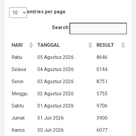
entries per page
Search:
HARI
TANGGAL
RESULT
Rabu
05 Agustus 2026
8646
Selasa
04 Agustus 2026
0144
Senin
03 Agustus 2026
8751
Minggu
02 Agustus 2026
5755
Sabtu
01 Agustus 2026
9706
Jumat
31 Juli 2026
3900
Kamis
30 Juli 2026
6077