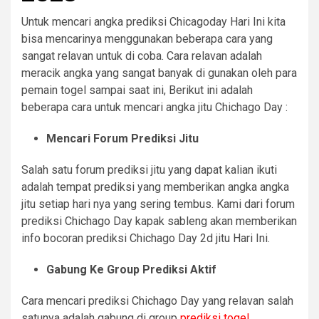
Untuk mencari angka prediksi Chicagoday Hari Ini kita
bisa mencarinya menggunakan beberapa cara yang
sangat relavan untuk di coba. Cara relavan adalah
meracik angka yang sangat banyak di gunakan oleh para
pemain togel sampai saat ini, Berikut ini adalah
beberapa cara untuk mencari angka jitu Chichago Day :
Mencari Forum Prediksi Jitu
Salah satu forum prediksi jitu yang dapat kalian ikuti
adalah tempat prediksi yang memberikan angka angka
jitu setiap hari nya yang sering tembus. Kami dari forum
prediksi Chichago Day kapak sableng akan memberikan
info bocoran prediksi Chichago Day 2d jitu Hari Ini.
Gabung Ke Group Prediksi Aktif
Cara mencari prediksi Chichago Day yang relavan salah
satunya adalah gabung di group
prediksi togel