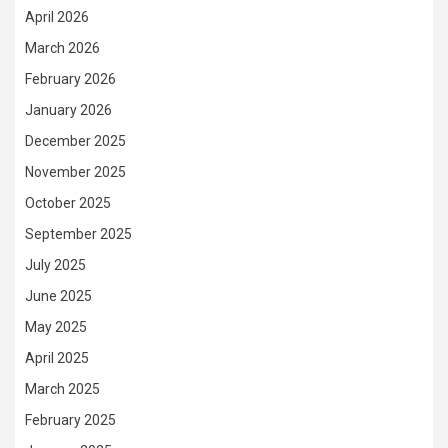
April 2026
March 2026
February 2026
January 2026
December 2025
November 2025
October 2025
September 2025
July 2025
June 2025
May 2025
April 2025
March 2025
February 2025