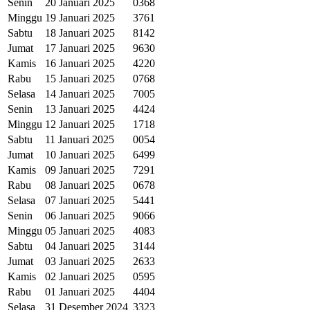
Senin
20 Januari 2025
0368
Minggu
19 Januari 2025
3761
Sabtu
18 Januari 2025
8142
Jumat
17 Januari 2025
9630
Kamis
16 Januari 2025
4220
Rabu
15 Januari 2025
0768
Selasa
14 Januari 2025
7005
Senin
13 Januari 2025
4424
Minggu
12 Januari 2025
1718
Sabtu
11 Januari 2025
0054
Jumat
10 Januari 2025
6499
Kamis
09 Januari 2025
7291
Rabu
08 Januari 2025
0678
Selasa
07 Januari 2025
5441
Senin
06 Januari 2025
9066
Minggu
05 Januari 2025
4083
Sabtu
04 Januari 2025
3144
Jumat
03 Januari 2025
2633
Kamis
02 Januari 2025
0595
Rabu
01 Januari 2025
4404
Selasa
31 Desember 2024
3323