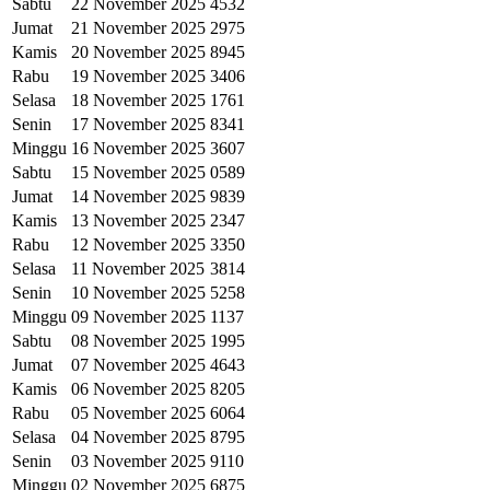
Sabtu
22 November 2025
4532
Jumat
21 November 2025
2975
Kamis
20 November 2025
8945
Rabu
19 November 2025
3406
Selasa
18 November 2025
1761
Senin
17 November 2025
8341
Minggu
16 November 2025
3607
Sabtu
15 November 2025
0589
Jumat
14 November 2025
9839
Kamis
13 November 2025
2347
Rabu
12 November 2025
3350
Selasa
11 November 2025
3814
Senin
10 November 2025
5258
Minggu
09 November 2025
1137
Sabtu
08 November 2025
1995
Jumat
07 November 2025
4643
Kamis
06 November 2025
8205
Rabu
05 November 2025
6064
Selasa
04 November 2025
8795
Senin
03 November 2025
9110
Minggu
02 November 2025
6875