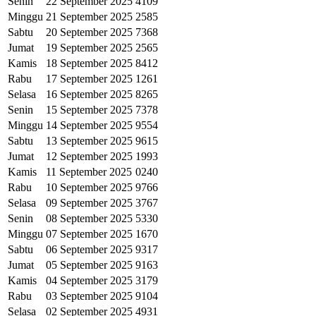
Senin
22 September 2025
4109
Minggu
21 September 2025
2585
Sabtu
20 September 2025
7368
Jumat
19 September 2025
2565
Kamis
18 September 2025
8412
Rabu
17 September 2025
1261
Selasa
16 September 2025
8265
Senin
15 September 2025
7378
Minggu
14 September 2025
9554
Sabtu
13 September 2025
9615
Jumat
12 September 2025
1993
Kamis
11 September 2025
0240
Rabu
10 September 2025
9766
Selasa
09 September 2025
3767
Senin
08 September 2025
5330
Minggu
07 September 2025
1670
Sabtu
06 September 2025
9317
Jumat
05 September 2025
9163
Kamis
04 September 2025
3179
Rabu
03 September 2025
9104
Selasa
02 September 2025
4931