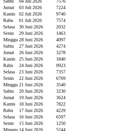
Sabtu
04 Juli 2026
7576
Jumat
03 Juli 2026
7224
Kamis
02 Juli 2026
9740
Rabu
01 Juli 2026
7574
Selasa
30 Juni 2026
2032
Senin
29 Juni 2026
1463
Minggu
28 Juni 2026
4097
Sabtu
27 Juni 2026
4274
Jumat
26 Juni 2026
3278
Kamis
25 Juni 2026
1840
Rabu
24 Juni 2026
0923
Selasa
23 Juni 2026
7357
Senin
22 Juni 2026
6769
Minggu
21 Juni 2026
3540
Sabtu
20 Juni 2026
3230
Jumat
19 Juni 2026
3624
Kamis
18 Juni 2026
7822
Rabu
17 Juni 2026
4229
Selasa
16 Juni 2026
6597
Senin
15 Juni 2026
1250
Minggu
14 Juni 2026
5244