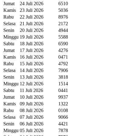
Jumat
24 Juli 2026
6510
Kamis
23 Juli 2026
5036
Rabu
22 Juli 2026
8976
Selasa
21 Juli 2026
2172
Senin
20 Juli 2026
4944
Minggu
19 Juli 2026
5588
Sabtu
18 Juli 2026
6590
Jumat
17 Juli 2026
4276
Kamis
16 Juli 2026
0471
Rabu
15 Juli 2026
4792
Selasa
14 Juli 2026
7906
Senin
13 Juli 2026
3818
Minggu
12 Juli 2026
1514
Sabtu
11 Juli 2026
0441
Jumat
10 Juli 2026
9937
Kamis
09 Juli 2026
1322
Rabu
08 Juli 2026
0108
Selasa
07 Juli 2026
9066
Senin
06 Juli 2026
4421
Minggu
05 Juli 2026
7878