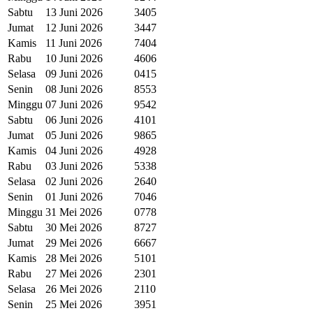
Sabtu
13 Juni 2026
3405
Jumat
12 Juni 2026
3447
Kamis
11 Juni 2026
7404
Rabu
10 Juni 2026
4606
Selasa
09 Juni 2026
0415
Senin
08 Juni 2026
8553
Minggu
07 Juni 2026
9542
Sabtu
06 Juni 2026
4101
Jumat
05 Juni 2026
9865
Kamis
04 Juni 2026
4928
Rabu
03 Juni 2026
5338
Selasa
02 Juni 2026
2640
Senin
01 Juni 2026
7046
Minggu
31 Mei 2026
0778
Sabtu
30 Mei 2026
8727
Jumat
29 Mei 2026
6667
Kamis
28 Mei 2026
5101
Rabu
27 Mei 2026
2301
Selasa
26 Mei 2026
2110
Senin
25 Mei 2026
3951