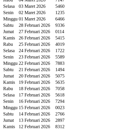
Selasa
03 Maret 2026
5460
Senin
02 Maret 2026
1235
Minggu
01 Maret 2026
6466
Sabtu
28 Februari 2026
9336
Jumat
27 Februari 2026
0114
Kamis
26 Februari 2026
5415
Rabu
25 Februari 2026
4019
Selasa
24 Februari 2026
1722
Senin
23 Februari 2026
5589
Minggu
22 Februari 2026
7883
Sabtu
21 Februari 2026
1494
Jumat
20 Februari 2026
5075
Kamis
19 Februari 2026
5635
Rabu
18 Februari 2026
7058
Selasa
17 Februari 2026
5618
Senin
16 Februari 2026
7294
Minggu
15 Februari 2026
0023
Sabtu
14 Februari 2026
2766
Jumat
13 Februari 2026
2897
Kamis
12 Februari 2026
8312