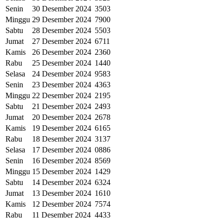
Senin
30 Desember 2024
3503
Minggu
29 Desember 2024
7900
Sabtu
28 Desember 2024
5503
Jumat
27 Desember 2024
6711
Kamis
26 Desember 2024
2360
Rabu
25 Desember 2024
1440
Selasa
24 Desember 2024
9583
Senin
23 Desember 2024
4363
Minggu
22 Desember 2024
2195
Sabtu
21 Desember 2024
2493
Jumat
20 Desember 2024
2678
Kamis
19 Desember 2024
6165
Rabu
18 Desember 2024
3137
Selasa
17 Desember 2024
0886
Senin
16 Desember 2024
8569
Minggu
15 Desember 2024
1429
Sabtu
14 Desember 2024
6324
Jumat
13 Desember 2024
1610
Kamis
12 Desember 2024
7574
Rabu
11 Desember 2024
4433