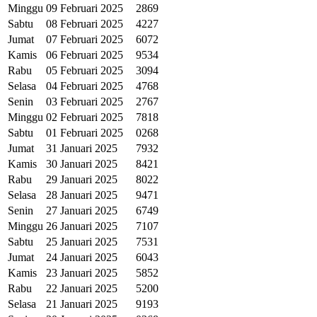
Minggu
09 Februari 2025
2869
Sabtu
08 Februari 2025
4227
Jumat
07 Februari 2025
6072
Kamis
06 Februari 2025
9534
Rabu
05 Februari 2025
3094
Selasa
04 Februari 2025
4768
Senin
03 Februari 2025
2767
Minggu
02 Februari 2025
7818
Sabtu
01 Februari 2025
0268
Jumat
31 Januari 2025
7932
Kamis
30 Januari 2025
8421
Rabu
29 Januari 2025
8022
Selasa
28 Januari 2025
9471
Senin
27 Januari 2025
6749
Minggu
26 Januari 2025
7107
Sabtu
25 Januari 2025
7531
Jumat
24 Januari 2025
6043
Kamis
23 Januari 2025
5852
Rabu
22 Januari 2025
5200
Selasa
21 Januari 2025
9193