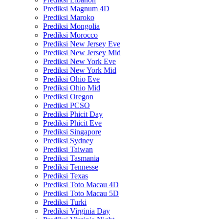
Prediksi Magnum 4D
Prediksi Maroko
Prediksi Mongolia
Prediksi Morocco
Prediksi New Jersey Eve
Prediksi New Jersey Mid
Prediksi New York Eve
Prediksi New York Mid
Prediksi Ohio Eve
Prediksi Ohio Mid
Prediksi Oregon
Prediksi PCSO
Prediksi Phicit Day
Prediksi Phicit Eve
Prediksi Singapore
Prediksi Sydney
Prediksi Taiwan
Prediksi Tasmania
Prediksi Tennesse
Prediksi Texas
Prediksi Toto Macau 4D
Prediksi Toto Macau 5D
Prediksi Turki
Prediksi Virginia Day