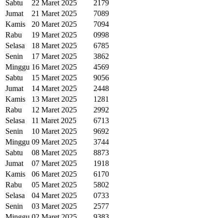
Sabtu
22 Maret 2025
2179
Jumat
21 Maret 2025
7089
Kamis
20 Maret 2025
7094
Rabu
19 Maret 2025
0998
Selasa
18 Maret 2025
6785
Senin
17 Maret 2025
3862
Minggu
16 Maret 2025
4569
Sabtu
15 Maret 2025
9056
Jumat
14 Maret 2025
2448
Kamis
13 Maret 2025
1281
Rabu
12 Maret 2025
2992
Selasa
11 Maret 2025
6713
Senin
10 Maret 2025
9692
Minggu
09 Maret 2025
3744
Sabtu
08 Maret 2025
8873
Jumat
07 Maret 2025
1918
Kamis
06 Maret 2025
6170
Rabu
05 Maret 2025
5802
Selasa
04 Maret 2025
0733
Senin
03 Maret 2025
2577
Minggu
02 Maret 2025
9383