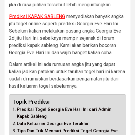
jika di rasa pilihan tersebut lebih menguntungkan.
Prediksi KAPAK SABLENG
menyediakan banyak angka
jitu togel online seperti prediksi Georgia Eve Hari Ini.
Sebelum kalian melakukan pasang angka Georgia Eve
2d jitu Hari Ini, sebaiknya mampir sejenak di forum
prediksi kapak sableng. Kami akan berikan bocoran
Georgia Eve Hari Ini dan wajib banget kalian coba.
Dalam artikel ini ada rumusan angka jitu yang dapat
kalian jadikan patokan untuk taruhan togel hari ini karena
sudah di rumuskan berdasarkan pengamatan jitu dari
hasil keluaran togel sebelumnya.
Topik Prediksi
Prediksi Togel Georgia Eve Hari Ini dari Admin
Kapak Sableng
Data Keluaran Georgia Eve Terakhir
Tips Dan Trik Mencari Prediksi Togel Georgia Eve