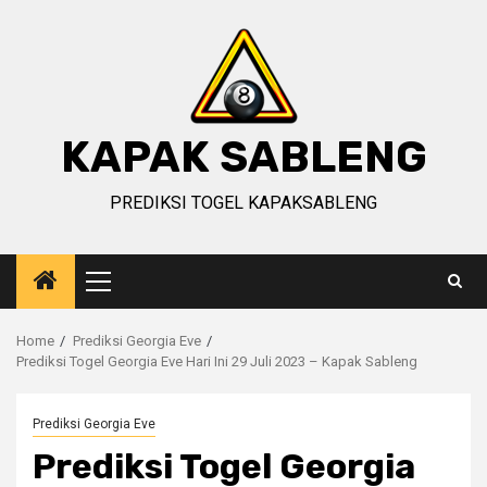
Skip
to
content
KAPAK SABLENG
PREDIKSI TOGEL KAPAKSABLENG
Primary
Menu
Home
Prediksi Georgia Eve
Prediksi Togel Georgia Eve Hari Ini 29 Juli 2023 – Kapak Sableng
Prediksi Georgia Eve
Prediksi Togel Georgia