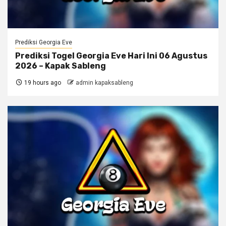
Prediksi Georgia Eve
Prediksi Togel Georgia Eve Hari Ini 06 Agustus
2026 – Kapak Sableng
19 hours ago
admin kapaksableng