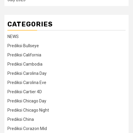
CATEGORIES
NEWS
Prediksi Bullseye
Prediksi California
Prediksi Cambodia
Prediksi Carolina Day
Prediksi Carolina Eve
Prediksi Cartier 4D
Prediksi Chicago Day
Prediksi Chicago Night
Prediksi China
Prediksi Corazon Mid