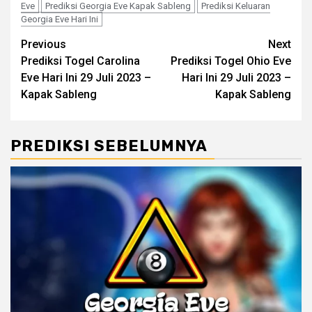
Eve
Prediksi Georgia Eve Kapak Sableng
Prediksi Keluaran
Georgia Eve Hari Ini
Post
Previous
Next
Prediksi Togel Carolina
Prediksi Togel Ohio Eve
navigation
Eve Hari Ini 29 Juli 2023 –
Hari Ini 29 Juli 2023 –
Kapak Sableng
Kapak Sableng
PREDIKSI SEBELUMNYA