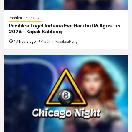
Prediksi Indiana Eve
Prediksi Togel Indiana Eve Hari Ini 06 Agustus
2026 – Kapak Sableng
17 hours ago
admin kapaksableng