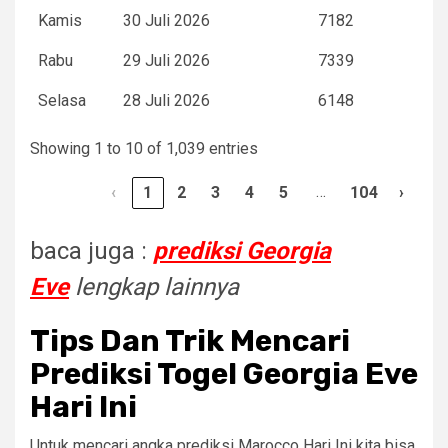
Kamis
30 Juli 2026
7182
Rabu
29 Juli 2026
7339
Selasa
28 Juli 2026
6148
Showing 1 to 10 of 1,039 entries
…
‹
1
2
3
4
5
104
›
baca juga :
prediksi Georgia
Eve
lengkap lainnya
Tips Dan Trik Mencari
Prediksi Togel Georgia Eve
Hari Ini
Untuk mencari angka prediksi Marocco Hari Ini kita bisa