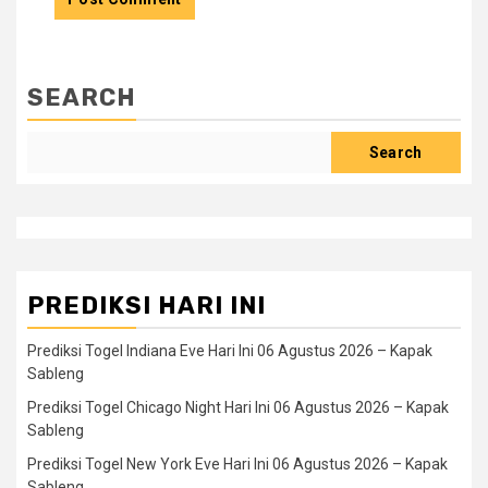
SEARCH
Search
PREDIKSI HARI INI
Prediksi Togel Indiana Eve Hari Ini 06 Agustus 2026 – Kapak
Sableng
Prediksi Togel Chicago Night Hari Ini 06 Agustus 2026 – Kapak
Sableng
Prediksi Togel New York Eve Hari Ini 06 Agustus 2026 – Kapak
Sableng