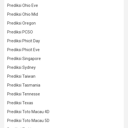
Prediksi Ohio Eve
Prediksi Ohio Mid
Prediksi Oregon
Prediksi PCSO
Prediksi Phicit Day
Prediksi Phicit Eve
Prediksi Singapore
Prediksi Sydney
Prediksi Taiwan
Prediksi Tasmania
Prediksi Tennesse
Prediksi Texas
Prediksi Toto Macau 4D
Prediksi Toto Macau 5D