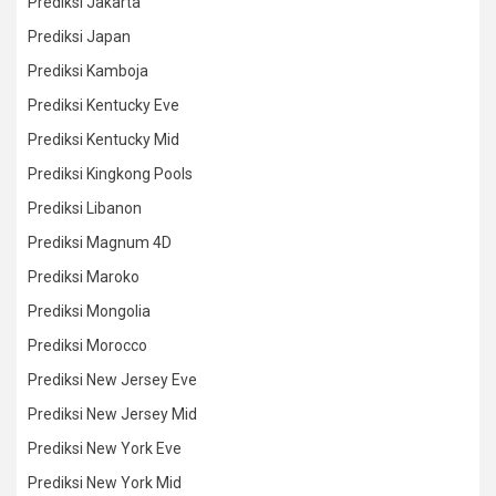
Prediksi Jakarta
Prediksi Japan
Prediksi Kamboja
Prediksi Kentucky Eve
Prediksi Kentucky Mid
Prediksi Kingkong Pools
Prediksi Libanon
Prediksi Magnum 4D
Prediksi Maroko
Prediksi Mongolia
Prediksi Morocco
Prediksi New Jersey Eve
Prediksi New Jersey Mid
Prediksi New York Eve
Prediksi New York Mid