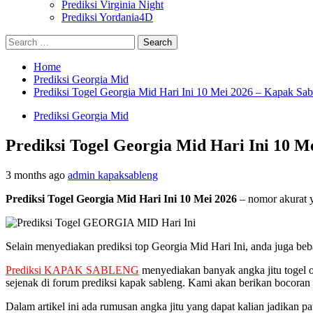
Prediksi Virginia Night
Prediksi Yordania4D
Search
for:
Home
Prediksi Georgia Mid
Prediksi Togel Georgia Mid Hari Ini 10 Mei 2026 – Kapak Sab
Prediksi Georgia Mid
Prediksi Togel Georgia Mid Hari Ini 10 M
3 months ago
admin kapaksableng
Prediksi Togel Georgia Mid Hari Ini 10 Mei 2026
– nomor akurat 
Selain menyediakan prediksi top Georgia Mid Hari Ini, anda juga beba
Prediksi KAPAK SABLENG
menyediakan banyak angka jitu togel o
sejenak di forum prediksi kapak sableng. Kami akan berikan bocoran 
Dalam artikel ini ada rumusan angka jitu yang dapat kalian jadikan p