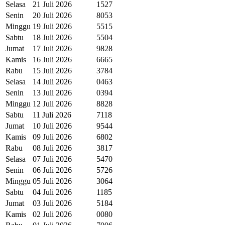
Selasa
21 Juli 2026
1527
Senin
20 Juli 2026
8053
Minggu
19 Juli 2026
5515
Sabtu
18 Juli 2026
5504
Jumat
17 Juli 2026
9828
Kamis
16 Juli 2026
6665
Rabu
15 Juli 2026
3784
Selasa
14 Juli 2026
0463
Senin
13 Juli 2026
0394
Minggu
12 Juli 2026
8828
Sabtu
11 Juli 2026
7118
Jumat
10 Juli 2026
9544
Kamis
09 Juli 2026
6802
Rabu
08 Juli 2026
3817
Selasa
07 Juli 2026
5470
Senin
06 Juli 2026
5726
Minggu
05 Juli 2026
3064
Sabtu
04 Juli 2026
1185
Jumat
03 Juli 2026
5184
Kamis
02 Juli 2026
0080