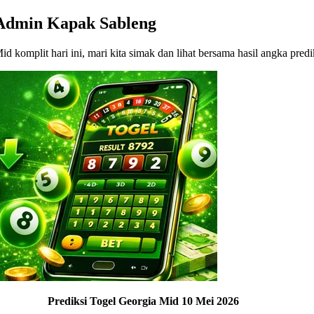
i Admin Kapak Sableng
komplit hari ini, mari kita simak dan lihat bersama hasil angka predik
Prediksi Togel Georgia Mid 10 Mei 2026