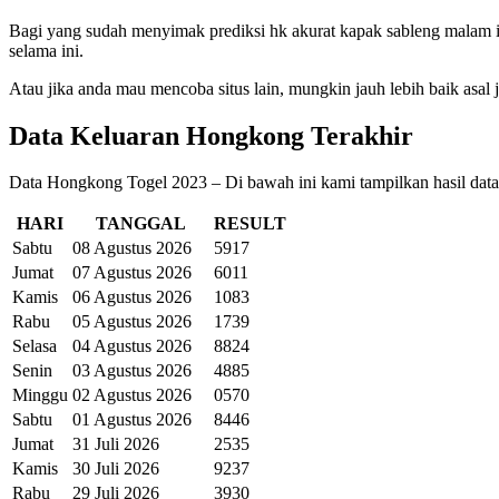
Bagi yang sudah menyimak prediksi hk akurat kapak sableng malam ini
selama ini.
Atau jika anda mau mencoba situs lain, mungkin jauh lebih baik asal j
Data Keluaran Hongkong Terakhir
Data Hongkong Togel 2023 – Di bawah ini kami tampilkan hasil data to
HARI
TANGGAL
RESULT
Sabtu
08 Agustus 2026
5917
Jumat
07 Agustus 2026
6011
Kamis
06 Agustus 2026
1083
Rabu
05 Agustus 2026
1739
Selasa
04 Agustus 2026
8824
Senin
03 Agustus 2026
4885
Minggu
02 Agustus 2026
0570
Sabtu
01 Agustus 2026
8446
Jumat
31 Juli 2026
2535
Kamis
30 Juli 2026
9237
Rabu
29 Juli 2026
3930