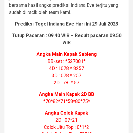
bersama hasil angka prediksi Indiana Eve terjitu yang
sudah di racik oleh team kami.
Prediksi Togel Indiana Eve Hari Ini 29 Juli 2023
Tutup Pasaran : 09.40 WIB – Result pasaran 09.50
WIB
Angka Main Kapak Sableng
BB-set : *527081*
4D : 1078 * 8257
3D : 078 * 257
2D : 78 * 57
Angka Main Kapak 2D BB
*70*82*71*58*80*75*
Angka Colok Kapak
2D : 07*21
Colok Jitu Top : 0*1*2