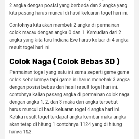
2 angka dengan posisi yang berbeda dan 2 angka yang
kita pasang harus muncul di hasil keluaran togel hari ini.
Contohnya kita akan membeli 2 angka di permainan
colok macau dengan angka 0 dan 1. Kemudian dari 2
angka yang kita taru Indiana Eve harus keluar di 4 angka
result togel hari ini.
Colok Naga ( Colok Bebas 3D )
Permainan togel yang satu ini sama seperti game game
colok sebelumnya tapi game ini harus menebak 3 angka
dengan posisi bebas dari hasil result togel hari ini.
contohnya kalian pasang angka di permainan colok naga
dengan angka 1, 2, dan 3 maka dari angka tersebut
harus muncul di hasil keluaran togel 4 angka hari ini.
Ketika result togel terdapat angka kembar maka angka
akan tetap di hitung 1 contohnya 1124 yang di hitung
hanya 1&2.