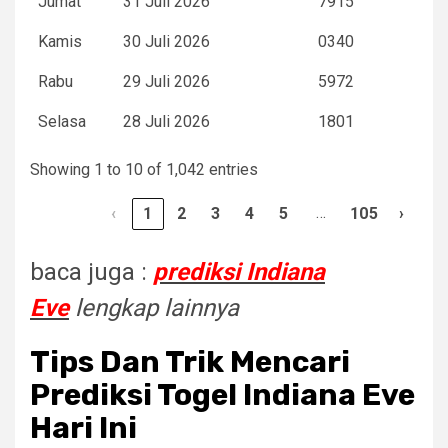
Jumat
31 Juli 2026
7915
Kamis
30 Juli 2026
0340
Rabu
29 Juli 2026
5972
Selasa
28 Juli 2026
1801
Showing 1 to 10 of 1,042 entries
…
‹
1
2
3
4
5
105
›
baca juga :
prediksi Indiana
Eve
lengkap lainnya
Tips Dan Trik Mencari
Prediksi Togel Indiana Eve
Hari Ini