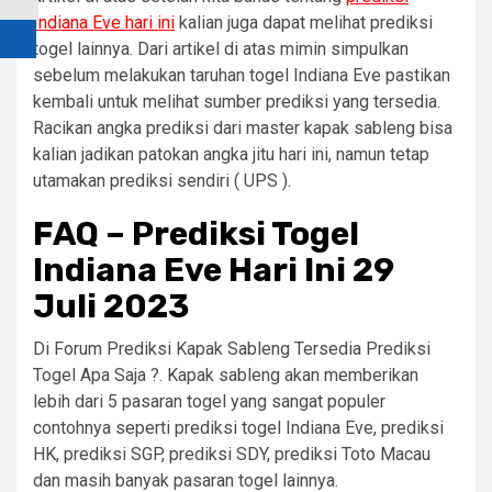
Indiana Eve hari ini
kalian juga dapat melihat prediksi
togel lainnya. Dari artikel di atas mimin simpulkan
sebelum melakukan taruhan togel Indiana Eve pastikan
kembali untuk melihat sumber prediksi yang tersedia.
Racikan angka prediksi dari master kapak sableng bisa
kalian jadikan patokan angka jitu hari ini, namun tetap
utamakan prediksi sendiri ( UPS ).
FAQ – Prediksi Togel
Indiana Eve Hari Ini 29
Juli 2023
Di Forum Prediksi Kapak Sableng Tersedia Prediksi
Togel Apa Saja ?. Kapak sableng akan memberikan
lebih dari 5 pasaran togel yang sangat populer
contohnya seperti prediksi togel Indiana Eve, prediksi
HK, prediksi SGP, prediksi SDY, prediksi Toto Macau
dan masih banyak pasaran togel lainnya.