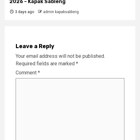
2026 – Kapak Sableng
3 days ago
admin kapaksableng
Leave a Reply
Your email address will not be published.
Required fields are marked
*
Comment
*