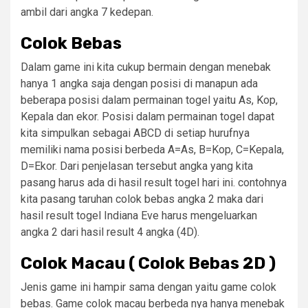
ambil dari angka 7 kedepan.
Colok Bebas
Dalam game ini kita cukup bermain dengan menebak
hanya 1 angka saja dengan posisi di manapun ada
beberapa posisi dalam permainan togel yaitu As, Kop,
Kepala dan ekor. Posisi dalam permainan togel dapat
kita simpulkan sebagai ABCD di setiap hurufnya
memiliki nama posisi berbeda A=As, B=Kop, C=Kepala,
D=Ekor. Dari penjelasan tersebut angka yang kita
pasang harus ada di hasil result togel hari ini. contohnya
kita pasang taruhan colok bebas angka 2 maka dari
hasil result togel Indiana Eve harus mengeluarkan
angka 2 dari hasil result 4 angka (4D).
Colok Macau ( Colok Bebas 2D )
Jenis game ini hampir sama dengan yaitu game colok
bebas. Game colok macau berbeda nya hanya menebak