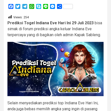
Facebook
Twitter
Telegram
WhatsApp
Skype
Line
Messenger
Share
Views:
254
Prediksi Togel Indiana Eve Hari Ini 29 Juli 2023
bisa
simak di forum prediksi angka keluar Indiana Eve
terpercaya yang di bagikan oleh admin Kapak Sableng.
Selain menyediakan prediksi top Indiana Eve Hari Ini,
anda juga bebas memilih angka yang ingin di pasang