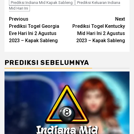
Prediksi Indiana Mid Kapak Sableng
Prediksi Keluaran Indiana
Mid Hari Ini
Post
Previous
Next
Prediksi Togel Georgia
Prediksi Togel Kentucky
navigation
Eve Hari Ini 2 Agustus
Mid Hari Ini 2 Agustus
2023 – Kapak Sableng
2023 – Kapak Sableng
PREDIKSI SEBELUMNYA