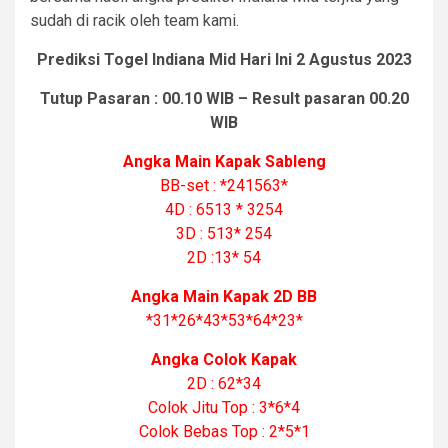
sudah di racik oleh team kami.
Prediksi Togel Indiana Mid Hari Ini 2 Agustus 2023
Tutup Pasaran : 00.10 WIB – Result pasaran 00.20
WIB
Angka Main Kapak Sableng
BB-set : *241563*
4D : 6513 * 3254
3D : 513* 254
2D :13* 54
Angka Main Kapak 2D BB
*31*26*43*53*64*23*
Angka Colok Kapak
2D : 62*34
Colok Jitu Top : 3*6*4
Colok Bebas Top : 2*5*1