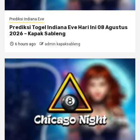
Prediksi Indiana Eve
Prediksi Togel Indiana Eve Hari Ini 08 Agustus
2026 – Kapak Sableng
6 hours ago
admin kapaksableng