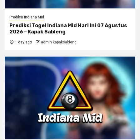
Prediksi Indiana Mid
Prediksi Togel Indiana Mid Hari Ini 07 Agustus
2026 – Kapak Sableng
1 day ago
admin kapaksableng