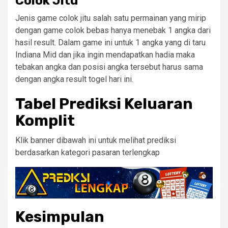
Colok Jitu
Jenis game colok jitu salah satu permainan yang mirip
dengan game colok bebas hanya menebak 1 angka dari
hasil result. Dalam game ini untuk 1 angka yang di taru
Indiana Mid dan jika ingin mendapatkan hadia maka
tebakan angka dan posisi angka tersebut harus sama
dengan angka result togel hari ini.
Tabel Prediksi Keluaran
Komplit
Klik banner dibawah ini untuk melihat prediksi
berdasarkan kategori pasaran terlengkap
Kesimpulan