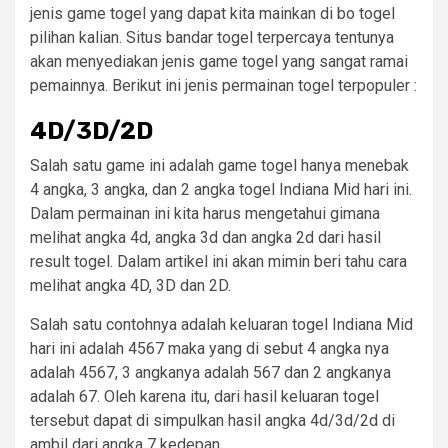
jenis game togel yang dapat kita mainkan di bo togel
pilihan kalian. Situs bandar togel terpercaya tentunya
akan menyediakan jenis game togel yang sangat ramai
pemainnya. Berikut ini jenis permainan togel terpopuler :
4D/3D/2D
Salah satu game ini adalah game togel hanya menebak
4 angka, 3 angka, dan 2 angka togel Indiana Mid hari ini.
Dalam permainan ini kita harus mengetahui gimana
melihat angka 4d, angka 3d dan angka 2d dari hasil
result togel. Dalam artikel ini akan mimin beri tahu cara
melihat angka 4D, 3D dan 2D.
Salah satu contohnya adalah keluaran togel Indiana Mid
hari ini adalah 4567 maka yang di sebut 4 angka nya
adalah 4567, 3 angkanya adalah 567 dan 2 angkanya
adalah 67. Oleh karena itu, dari hasil keluaran togel
tersebut dapat di simpulkan hasil angka 4d/3d/2d di
ambil dari angka 7 kedepan.