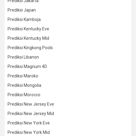
Prediksi Jakarta
Prediksi Japan
Prediksi Kamboja
Prediksi Kentucky Eve
Prediksi Kentucky Mid
Prediksi Kingkong Pools
Prediksi Libanon
Prediksi Magnum 4D
Prediksi Maroko
Prediksi Mongolia
Prediksi Morocco
Prediksi New Jersey Eve
Prediksi New Jersey Mid
Prediksi New York Eve
Prediksi New York Mid