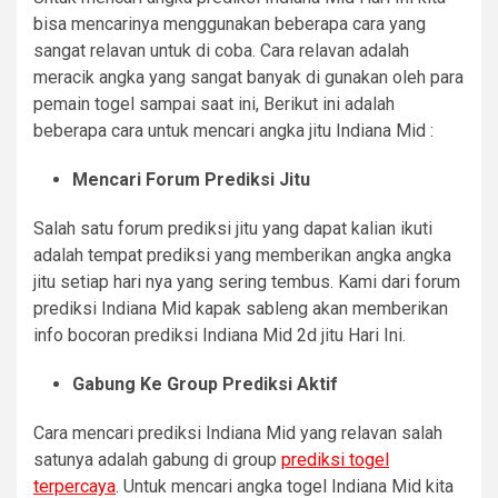
bisa mencarinya menggunakan beberapa cara yang
sangat relavan untuk di coba. Cara relavan adalah
meracik angka yang sangat banyak di gunakan oleh para
pemain togel sampai saat ini, Berikut ini adalah
beberapa cara untuk mencari angka jitu Indiana Mid :
Mencari Forum Prediksi Jitu
Salah satu forum prediksi jitu yang dapat kalian ikuti
adalah tempat prediksi yang memberikan angka angka
jitu setiap hari nya yang sering tembus. Kami dari forum
prediksi Indiana Mid kapak sableng akan memberikan
info bocoran prediksi Indiana Mid 2d jitu Hari Ini.
Gabung Ke Group Prediksi Aktif
Cara mencari prediksi Indiana Mid yang relavan salah
satunya adalah gabung di group
prediksi togel
terpercaya
. Untuk mencari angka togel Indiana Mid kita