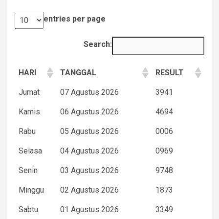
entries per page
Search:
HARI
TANGGAL
RESULT
Jumat
07 Agustus 2026
3941
Kamis
06 Agustus 2026
4694
Rabu
05 Agustus 2026
0006
Selasa
04 Agustus 2026
0969
Senin
03 Agustus 2026
9748
Minggu
02 Agustus 2026
1873
Sabtu
01 Agustus 2026
3349