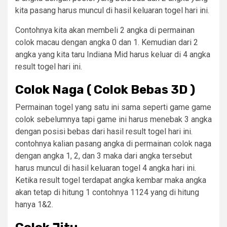
kita pasang harus muncul di hasil keluaran togel hari ini.
Contohnya kita akan membeli 2 angka di permainan
colok macau dengan angka 0 dan 1. Kemudian dari 2
angka yang kita taru Indiana Mid harus keluar di 4 angka
result togel hari ini.
Colok Naga ( Colok Bebas 3D )
Permainan togel yang satu ini sama seperti game game
colok sebelumnya tapi game ini harus menebak 3 angka
dengan posisi bebas dari hasil result togel hari ini.
contohnya kalian pasang angka di permainan colok naga
dengan angka 1, 2, dan 3 maka dari angka tersebut
harus muncul di hasil keluaran togel 4 angka hari ini.
Ketika result togel terdapat angka kembar maka angka
akan tetap di hitung 1 contohnya 1124 yang di hitung
hanya 1&2.