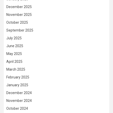
December 2025
November 2025
October 2025
September 2025
July 2025
June 2025
May 2025
April 2025
March 2025
February 2025
January 2025
December 2024
November 2024
October 2024