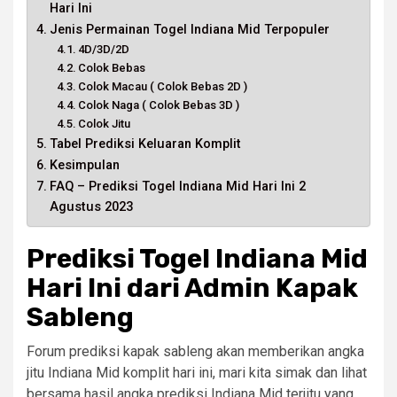
Hari Ini
Jenis Permainan Togel Indiana Mid Terpopuler
4D/3D/2D
Colok Bebas
Colok Macau ( Colok Bebas 2D )
Colok Naga ( Colok Bebas 3D )
Colok Jitu
Tabel Prediksi Keluaran Komplit
Kesimpulan
FAQ – Prediksi Togel Indiana Mid Hari Ini 2
Agustus 2023
Prediksi Togel Indiana Mid
Hari Ini dari Admin Kapak
Sableng
Forum prediksi kapak sableng akan memberikan angka
jitu Indiana Mid komplit hari ini, mari kita simak dan lihat
bersama hasil angka prediksi Indiana Mid terjitu yang