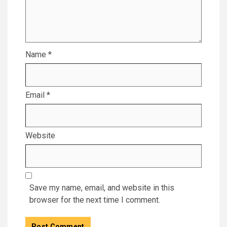
Name
*
Email
*
Website
Save my name, email, and website in this
browser for the next time I comment.