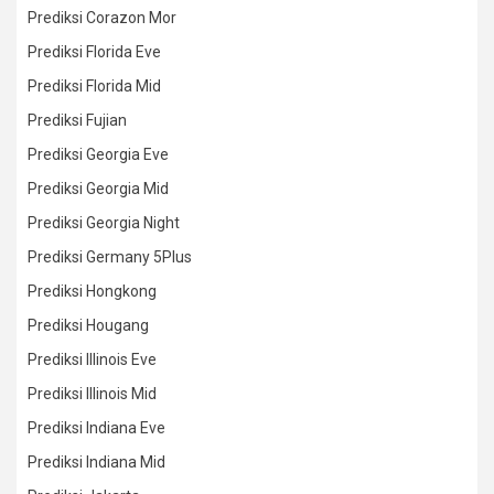
Prediksi Corazon Mor
Prediksi Florida Eve
Prediksi Florida Mid
Prediksi Fujian
Prediksi Georgia Eve
Prediksi Georgia Mid
Prediksi Georgia Night
Prediksi Germany 5Plus
Prediksi Hongkong
Prediksi Hougang
Prediksi Illinois Eve
Prediksi Illinois Mid
Prediksi Indiana Eve
Prediksi Indiana Mid