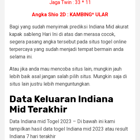
Jaga Twin : 33 * 11
Angka Shio 2D : KAMBING* ULAR
Bagi yang sudah menyimak prediksi Indiana Mid akurat
kapak sableng Hari Ini di atas dan merasa cocok,
segera pasang angka tersebut pada situs togel online
terpercaya yang sudah menjadi tempat bermain anda
selama ini.
Atau jika anda mau mencoba situs lain, mungkin jauh
lebih baik asal jangan salah pilih situs. Mungkin saja di
situs lain justru lebih menguntungkan.
Data Keluaran Indiana
Mid Terakhir
Data Indiana mid Togel 2023 – Di bawah ini kami
tampilkan hasil data togel Indiana mid 2023 atau result
Indiana 7 hari terakhir