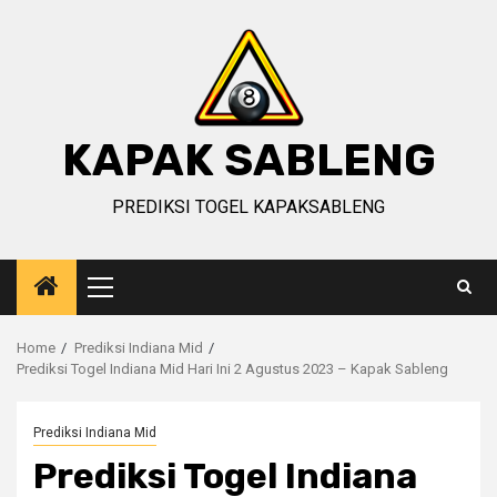
Skip
to
content
KAPAK SABLENG
PREDIKSI TOGEL KAPAKSABLENG
Primary
Menu
Home
Prediksi Indiana Mid
Prediksi Togel Indiana Mid Hari Ini 2 Agustus 2023 – Kapak Sableng
Prediksi Indiana Mid
Prediksi Togel Indiana