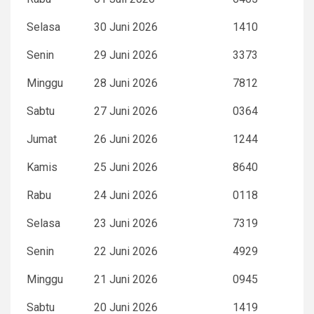
Selasa
30 Juni 2026
1410
Senin
29 Juni 2026
3373
Minggu
28 Juni 2026
7812
Sabtu
27 Juni 2026
0364
Jumat
26 Juni 2026
1244
Kamis
25 Juni 2026
8640
Rabu
24 Juni 2026
0118
Selasa
23 Juni 2026
7319
Senin
22 Juni 2026
4929
Minggu
21 Juni 2026
0945
Sabtu
20 Juni 2026
1419