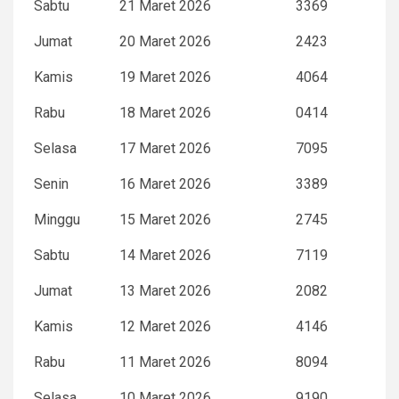
Sabtu
21 Maret 2026
3369
Jumat
20 Maret 2026
2423
Kamis
19 Maret 2026
4064
Rabu
18 Maret 2026
0414
Selasa
17 Maret 2026
7095
Senin
16 Maret 2026
3389
Minggu
15 Maret 2026
2745
Sabtu
14 Maret 2026
7119
Jumat
13 Maret 2026
2082
Kamis
12 Maret 2026
4146
Rabu
11 Maret 2026
8094
Selasa
10 Maret 2026
9190