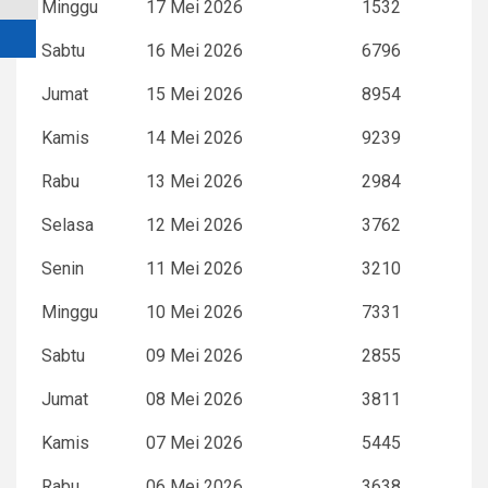
Minggu
17 Mei 2026
1532
Sabtu
16 Mei 2026
6796
Jumat
15 Mei 2026
8954
Kamis
14 Mei 2026
9239
Rabu
13 Mei 2026
2984
Selasa
12 Mei 2026
3762
Senin
11 Mei 2026
3210
Minggu
10 Mei 2026
7331
Sabtu
09 Mei 2026
2855
Jumat
08 Mei 2026
3811
Kamis
07 Mei 2026
5445
Rabu
06 Mei 2026
3638