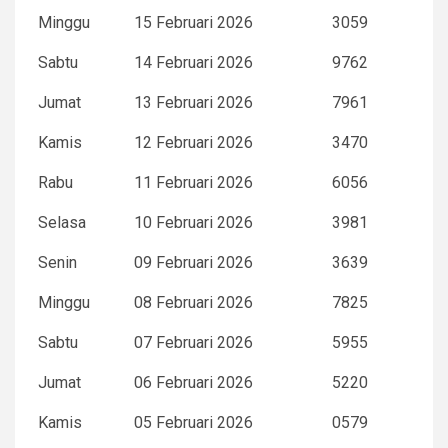
Minggu
15 Februari 2026
3059
Sabtu
14 Februari 2026
9762
Jumat
13 Februari 2026
7961
Kamis
12 Februari 2026
3470
Rabu
11 Februari 2026
6056
Selasa
10 Februari 2026
3981
Senin
09 Februari 2026
3639
Minggu
08 Februari 2026
7825
Sabtu
07 Februari 2026
5955
Jumat
06 Februari 2026
5220
Kamis
05 Februari 2026
0579