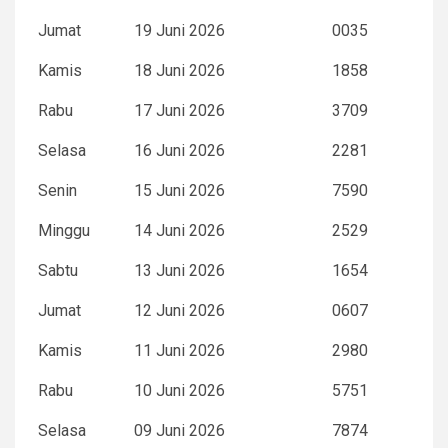
Jumat
19 Juni 2026
0035
Kamis
18 Juni 2026
1858
Rabu
17 Juni 2026
3709
Selasa
16 Juni 2026
2281
Senin
15 Juni 2026
7590
Minggu
14 Juni 2026
2529
Sabtu
13 Juni 2026
1654
Jumat
12 Juni 2026
0607
Kamis
11 Juni 2026
2980
Rabu
10 Juni 2026
5751
Selasa
09 Juni 2026
7874