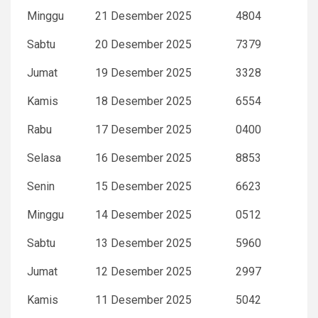
Minggu
21 Desember 2025
4804
Sabtu
20 Desember 2025
7379
Jumat
19 Desember 2025
3328
Kamis
18 Desember 2025
6554
Rabu
17 Desember 2025
0400
Selasa
16 Desember 2025
8853
Senin
15 Desember 2025
6623
Minggu
14 Desember 2025
0512
Sabtu
13 Desember 2025
5960
Jumat
12 Desember 2025
2997
Kamis
11 Desember 2025
5042