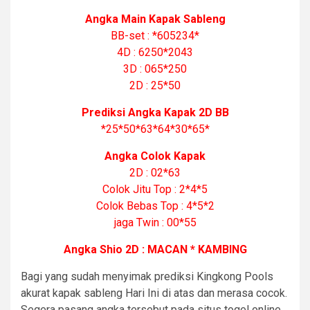
Angka Main Kapak Sableng
BB-set : *605234*
4D : 6250*2043
3D : 065*250
2D : 25*50
Prediksi Angka Kapak 2D BB
*25*50*63*64*30*65*
Angka Colok Kapak
2D : 02*63
Colok Jitu Top : 2*4*5
Colok Bebas Top : 4*5*2
jaga Twin : 00*55
Angka Shio 2D : MACAN * KAMBING
Bagi yang sudah menyimak prediksi Kingkong Pools
akurat kapak sableng Hari Ini di atas dan merasa cocok.
Segera pasang angka tersebut pada situs togel online