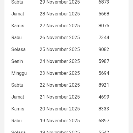
Sabtu
29 November 2025
6873
Jumat
28 November 2025
5668
Kamis
27 November 2025
8075
Rabu
26 November 2025
7344
Selasa
25 November 2025
9082
Senin
24 November 2025
5987
Minggu
23 November 2025
5694
Sabtu
22 November 2025
8921
Jumat
21 November 2025
4699
Kamis
20 November 2025
8333
Rabu
19 November 2025
6897
Selasa
18 November 2025
5542