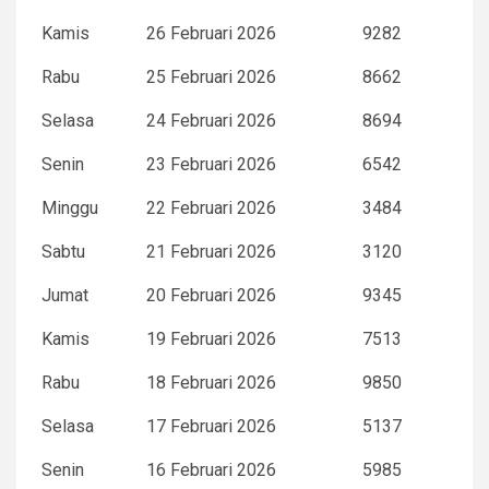
Kamis
26 Februari 2026
9282
Rabu
25 Februari 2026
8662
Selasa
24 Februari 2026
8694
Senin
23 Februari 2026
6542
Minggu
22 Februari 2026
3484
Sabtu
21 Februari 2026
3120
Jumat
20 Februari 2026
9345
Kamis
19 Februari 2026
7513
Rabu
18 Februari 2026
9850
Selasa
17 Februari 2026
5137
Senin
16 Februari 2026
5985