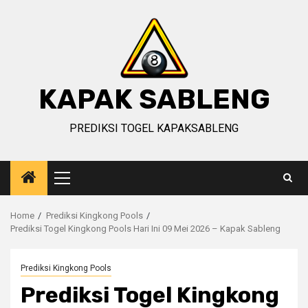
Skip
to
content
KAPAK SABLENG
PREDIKSI TOGEL KAPAKSABLENG
Primary
Menu
Home
Prediksi Kingkong Pools
Prediksi Togel Kingkong Pools Hari Ini 09 Mei 2026 – Kapak Sableng
Prediksi Kingkong Pools
Prediksi Togel Kingkong