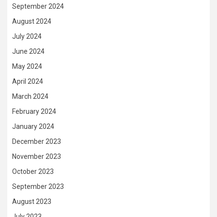
September 2024
August 2024
July 2024
June 2024
May 2024
April 2024
March 2024
February 2024
January 2024
December 2023
November 2023
October 2023
September 2023
August 2023
July 2023