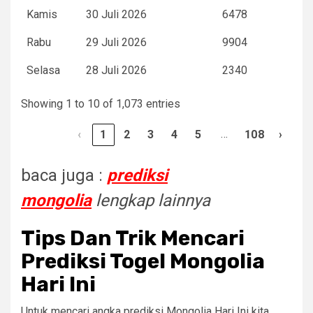
Kamis
30 Juli 2026
6478
Rabu
29 Juli 2026
9904
Selasa
28 Juli 2026
2340
Showing 1 to 10 of 1,073 entries
…
‹
1
2
3
4
5
108
›
baca juga :
prediksi
mongolia
lengkap lainnya
Tips Dan Trik Mencari
Prediksi Togel Mongolia
Hari Ini
Untuk mencari angka prediksi Mongolia Hari Ini kita