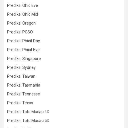
Prediksi Ohio Eve
Prediksi Ohio Mid
Prediksi Oregon
Prediksi PCSO
Prediksi Phicit Day
Prediksi Phicit Eve
Prediksi Singapore
Prediksi Sydney
Prediksi Taiwan
Prediksi Tasmania
Prediksi Tennesse
Prediksi Texas
Prediksi Toto Macau 4D
Prediksi Toto Macau 5D