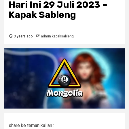
Hari Ini 29 Juli 2023 –
Kapak Sableng
3 years ago
admin kapaksableng
share ke teman kalian :