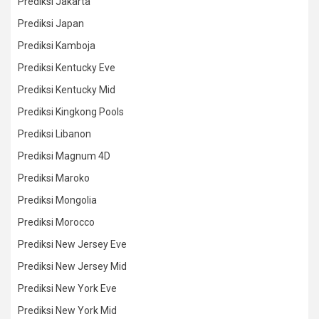
Prediksi Jakarta
Prediksi Japan
Prediksi Kamboja
Prediksi Kentucky Eve
Prediksi Kentucky Mid
Prediksi Kingkong Pools
Prediksi Libanon
Prediksi Magnum 4D
Prediksi Maroko
Prediksi Mongolia
Prediksi Morocco
Prediksi New Jersey Eve
Prediksi New Jersey Mid
Prediksi New York Eve
Prediksi New York Mid