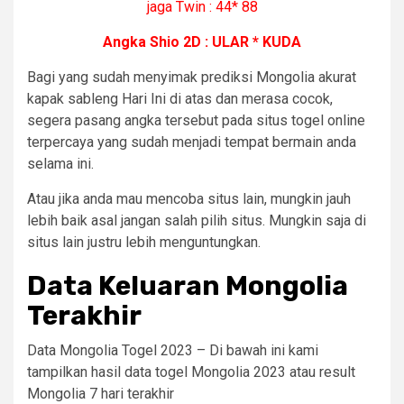
jaga Twin : 44* 88
Angka Shio 2D : ULAR * KUDA
Bagi yang sudah menyimak prediksi Mongolia akurat
kapak sableng Hari Ini di atas dan merasa cocok,
segera pasang angka tersebut pada situs togel online
terpercaya yang sudah menjadi tempat bermain anda
selama ini.
Atau jika anda mau mencoba situs lain, mungkin jauh
lebih baik asal jangan salah pilih situs. Mungkin saja di
situs lain justru lebih menguntungkan.
Data Keluaran Mongolia
Terakhir
Data Mongolia Togel 2023 – Di bawah ini kami
tampilkan hasil data togel Mongolia 2023 atau result
Mongolia 7 hari terakhir