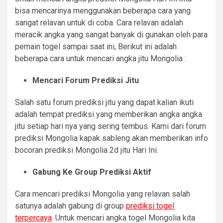
bisa mencarinya menggunakan beberapa cara yang
sangat relavan untuk di coba. Cara relavan adalah
meracik angka yang sangat banyak di gunakan oleh para
pemain togel sampai saat ini, Berikut ini adalah
beberapa cara untuk mencari angka jitu Mongolia :
Mencari Forum Prediksi Jitu
Salah satu forum prediksi jitu yang dapat kalian ikuti
adalah tempat prediksi yang memberikan angka angka
jitu setiap hari nya yang sering tembus. Kami dari forum
prediksi Mongolia kapak sableng akan memberikan info
bocoran prediksi Mongolia 2d jitu Hari Ini.
Gabung Ke Group Prediksi Aktif
Cara mencari prediksi Mongolia yang relavan salah
satunya adalah gabung di group
prediksi togel
terpercaya
. Untuk mencari angka togel Mongolia kita