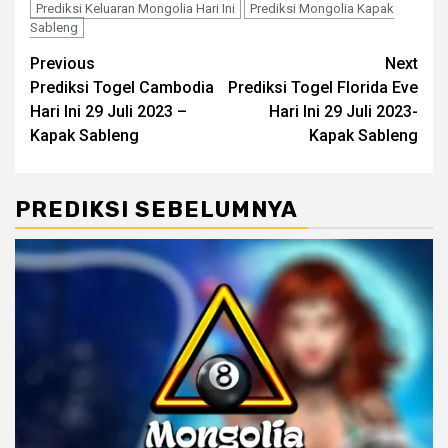
Prediksi Keluaran Mongolia Hari Ini
Prediksi Mongolia Kapak
Sableng
Post
Previous
Next
Prediksi Togel Cambodia
Prediksi Togel Florida Eve
navigation
Hari Ini 29 Juli 2023 –
Hari Ini 29 Juli 2023-
Kapak Sableng
Kapak Sableng
PREDIKSI SEBELUMNYA