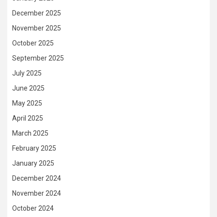
December 2025
November 2025
October 2025
September 2025
July 2025
June 2025
May 2025
April 2025
March 2025
February 2025
January 2025
December 2024
November 2024
October 2024