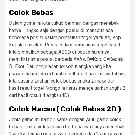
Colok Bebas
Dalam game ini kita cukup bermain dengan menebak
hanya 1 angka saja dengan posisi di manapun ada
beberapa posisi dalam permainan togel yaitu As, Kop,
Kepala dan ekor. Posisi dalam permainan togel dapat
kita simpulkan sebagai ABCD di setiap hurufnya
memiliki nama posisi berbeda A=As, B=Kop, C=Kepala,
D=Ekor. Dari penjelasan tersebut angka yang kita
pasang harus ada di hasil result togel hari ini. contohnya
kita pasang taruhan colok bebas angka 2 maka dari
hasil result togel Mongolia harus mengeluarkan angka 2
dari hasil result 4 angka (4D).
Colok Macau ( Colok Bebas 2D )
Jenis game ini hampir sama dengan yaitu game colok
bebas. Game colok macau berbeda nya hanya menebak
2 angka dengan posisi yang berbeda dan 2 angka yang