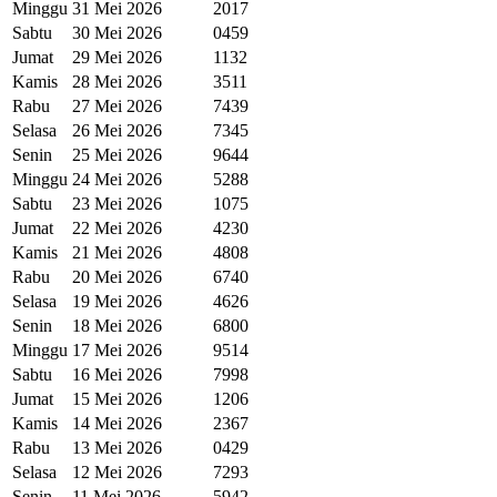
Minggu
31 Mei 2026
2017
Sabtu
30 Mei 2026
0459
Jumat
29 Mei 2026
1132
Kamis
28 Mei 2026
3511
Rabu
27 Mei 2026
7439
Selasa
26 Mei 2026
7345
Senin
25 Mei 2026
9644
Minggu
24 Mei 2026
5288
Sabtu
23 Mei 2026
1075
Jumat
22 Mei 2026
4230
Kamis
21 Mei 2026
4808
Rabu
20 Mei 2026
6740
Selasa
19 Mei 2026
4626
Senin
18 Mei 2026
6800
Minggu
17 Mei 2026
9514
Sabtu
16 Mei 2026
7998
Jumat
15 Mei 2026
1206
Kamis
14 Mei 2026
2367
Rabu
13 Mei 2026
0429
Selasa
12 Mei 2026
7293
Senin
11 Mei 2026
5942