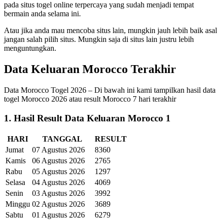
pada situs togel online terpercaya yang sudah menjadi tempat
bermain anda selama ini.
Atau jika anda mau mencoba situs lain, mungkin jauh lebih baik asal
jangan salah pilih situs. Mungkin saja di situs lain justru lebih
menguntungkan.
Data Keluaran Morocco Terakhir
Data Morocco Togel 2026 – Di bawah ini kami tampilkan hasil data
togel Morocco 2026 atau result Morocco 7 hari terakhir
1. Hasil Result Data Keluaran Morocco 1
HARI
TANGGAL
RESULT
Jumat
07 Agustus 2026
8360
Kamis
06 Agustus 2026
2765
Rabu
05 Agustus 2026
1297
Selasa
04 Agustus 2026
4069
Senin
03 Agustus 2026
3992
Minggu
02 Agustus 2026
3689
Sabtu
01 Agustus 2026
6279