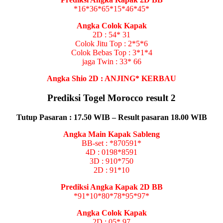
*16*36*65*15*46*45*
Angka Colok Kapak
2D : 54* 31
Colok Jitu Top : 2*5*6
Colok Bebas Top : 3*1*4
jaga Twin : 33* 66
Angka Shio 2D : ANJING* KERBAU
Prediksi Togel Morocco result 2
Tutup Pasaran : 17.50 WIB – Result pasaran 18.00 WIB
Angka Main Kapak Sableng
BB-set : *870591*
4D : 0198*8591
3D : 910*750
2D : 91*10
Prediksi Angka Kapak 2D BB
*91*10*80*78*95*97*
Angka Colok Kapak
2D : 05* 97