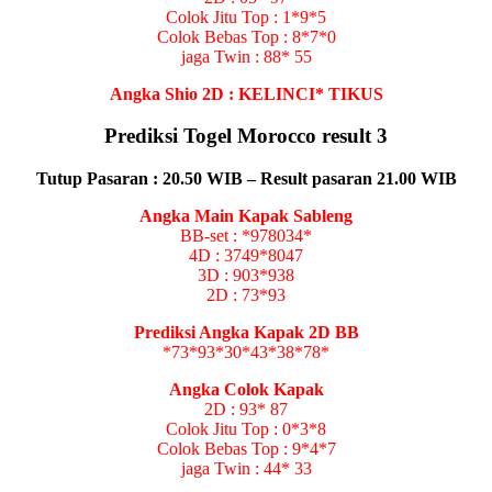
Colok Jitu Top : 1*9*5
Colok Bebas Top : 8*7*0
jaga Twin : 88* 55
Angka Shio 2D : KELINCI* TIKUS
Prediksi Togel Morocco result 3
Tutup Pasaran : 20.50 WIB – Result pasaran 21.00 WIB
Angka Main Kapak Sableng
BB-set : *978034*
4D : 3749*8047
3D : 903*938
2D : 73*93
Prediksi Angka Kapak 2D BB
*73*93*30*43*38*78*
Angka Colok Kapak
2D : 93* 87
Colok Jitu Top : 0*3*8
Colok Bebas Top : 9*4*7
jaga Twin : 44* 33