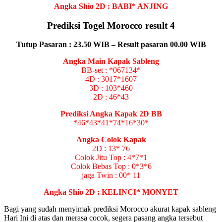
Angka Shio 2D : BABI* ANJING
Prediksi Togel Morocco result 4
Tutup Pasaran : 23.50 WIB – Result pasaran 00.00 WIB
Angka Main Kapak Sableng
BB-set : *067134*
4D : 3017*1607
3D : 103*460
2D : 46*43
Prediksi Angka Kapak 2D BB
*46*43*41*74*16*30*
Angka Colok Kapak
2D : 13* 76
Colok Jitu Top : 4*7*1
Colok Bebas Top : 0*3*6
jaga Twin : 00* 11
Angka Shio 2D : KELINCI* MONYET
Bagi yang sudah menyimak prediksi Morocco akurat kapak sableng
Hari Ini di atas dan merasa cocok, segera pasang angka tersebut