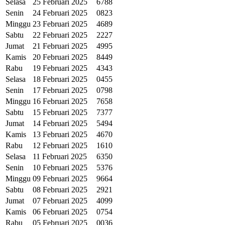
Selasa
25 Februari 2025
6788
Senin
24 Februari 2025
0823
Minggu
23 Februari 2025
4689
Sabtu
22 Februari 2025
2227
Jumat
21 Februari 2025
4995
Kamis
20 Februari 2025
8449
Rabu
19 Februari 2025
4343
Selasa
18 Februari 2025
0455
Senin
17 Februari 2025
0798
Minggu
16 Februari 2025
7658
Sabtu
15 Februari 2025
7377
Jumat
14 Februari 2025
5494
Kamis
13 Februari 2025
4670
Rabu
12 Februari 2025
1610
Selasa
11 Februari 2025
6350
Senin
10 Februari 2025
5376
Minggu
09 Februari 2025
9664
Sabtu
08 Februari 2025
2921
Jumat
07 Februari 2025
4099
Kamis
06 Februari 2025
0754
Rabu
05 Februari 2025
0036