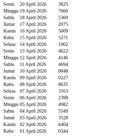
Senin
20 April 2026
3925
Minggu
19 April 2026
7660
Sabtu
18 April 2026
5369
Jumat
17 April 2026
2075
Kamis
16 April 2026
5009
Rabu
15 April 2026
5271
Selasa
14 April 2026
1002
Senin
13 April 2026
4622
Minggu
12 April 2026
4146
Sabtu
11 April 2026
4694
Jumat
10 April 2026
0848
Kamis
09 April 2026
0227
Rabu
08 April 2026
8635
Selasa
07 April 2026
3163
Senin
06 April 2026
2398
Minggu
05 April 2026
4982
Sabtu
04 April 2026
5549
Jumat
03 April 2026
3528
Kamis
02 April 2026
6404
Rabu
01 April 2026
0344