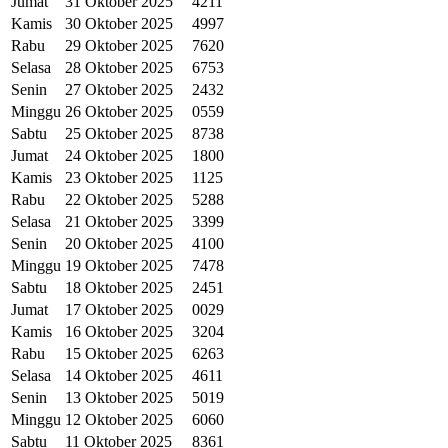
Jumat
31 Oktober 2025
4211
Kamis
30 Oktober 2025
4997
Rabu
29 Oktober 2025
7620
Selasa
28 Oktober 2025
6753
Senin
27 Oktober 2025
2432
Minggu
26 Oktober 2025
0559
Sabtu
25 Oktober 2025
8738
Jumat
24 Oktober 2025
1800
Kamis
23 Oktober 2025
1125
Rabu
22 Oktober 2025
5288
Selasa
21 Oktober 2025
3399
Senin
20 Oktober 2025
4100
Minggu
19 Oktober 2025
7478
Sabtu
18 Oktober 2025
2451
Jumat
17 Oktober 2025
0029
Kamis
16 Oktober 2025
3204
Rabu
15 Oktober 2025
6263
Selasa
14 Oktober 2025
4611
Senin
13 Oktober 2025
5019
Minggu
12 Oktober 2025
6060
Sabtu
11 Oktober 2025
8361