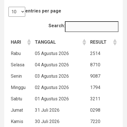
entries per page
Search:
HARI
TANGGAL
RESULT
Rabu
05 Agustus 2026
2514
Selasa
04 Agustus 2026
8710
Senin
03 Agustus 2026
9087
Minggu
02 Agustus 2026
1794
Sabtu
01 Agustus 2026
3211
Jumat
31 Juli 2026
0298
Kamis
30 Juli 2026
7220