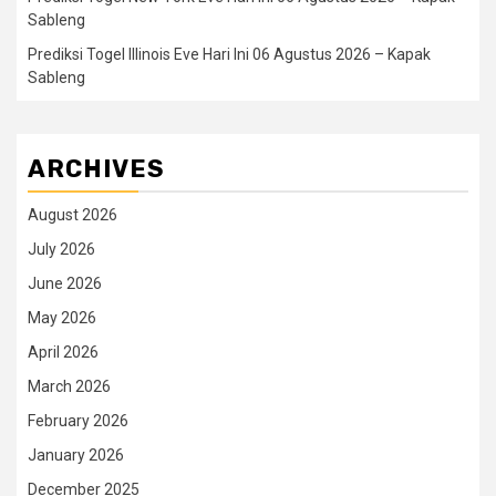
Sableng
Prediksi Togel Illinois Eve Hari Ini 06 Agustus 2026 – Kapak
Sableng
ARCHIVES
August 2026
July 2026
June 2026
May 2026
April 2026
March 2026
February 2026
January 2026
December 2025