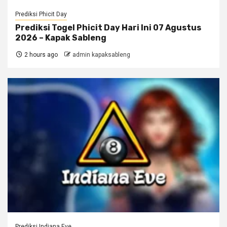
Prediksi Phicit Day
Prediksi Togel Phicit Day Hari Ini 07 Agustus
2026 – Kapak Sableng
2 hours ago
admin kapaksableng
Prediksi Indiana Eve