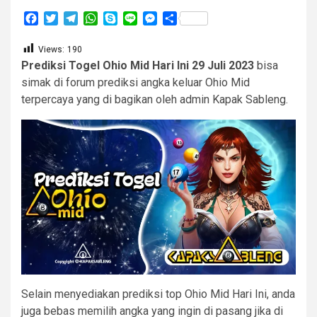
Facebook
Twitter
Telegram
WhatsApp
Skype
Line
Messenger
Share
Views:
190
Prediksi Togel Ohio Mid Hari Ini 29 Juli 2023
bisa
simak di forum prediksi angka keluar Ohio Mid
terpercaya yang di bagikan oleh admin Kapak Sableng.
Selain menyediakan prediksi top Ohio Mid Hari Ini, anda
juga bebas memilih angka yang ingin di pasang jika di