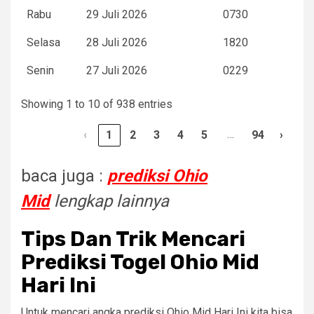
Rabu
29 Juli 2026
0730
Selasa
28 Juli 2026
1820
Senin
27 Juli 2026
0229
Showing 1 to 10 of 938 entries
…
‹
1
2
3
4
5
94
›
baca juga :
prediksi Ohio
Mid
lengkap lainnya
Tips Dan Trik Mencari
Prediksi Togel Ohio Mid
Hari Ini
Untuk mencari angka prediksi Ohio Mid Hari Ini kita bisa