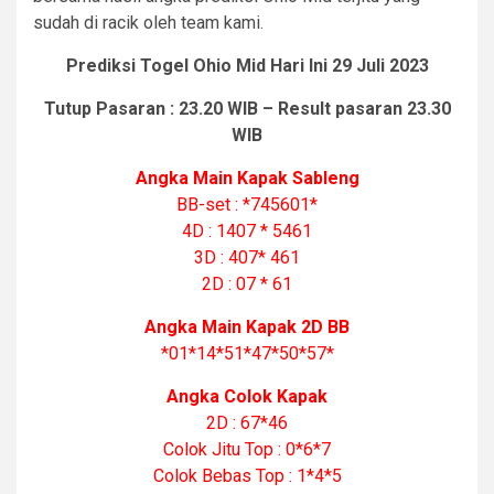
sudah di racik oleh team kami.
Prediksi Togel Ohio Mid Hari Ini 29 Juli 2023
Tutup Pasaran : 23.20 WIB – Result pasaran 23.30
WIB
Angka Main Kapak Sableng
BB-set : *745601*
4D : 1407 * 5461
3D : 407* 461
2D : 07 * 61
Angka Main Kapak 2D BB
*01*14*51*47*50*57*
Angka Colok Kapak
2D : 67*46
Colok Jitu Top : 0*6*7
Colok Bebas Top : 1*4*5