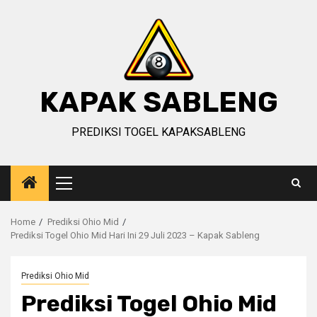
Skip
to
content
KAPAK SABLENG
PREDIKSI TOGEL KAPAKSABLENG
Primary
Menu
Home
Prediksi Ohio Mid
Prediksi Togel Ohio Mid Hari Ini 29 Juli 2023 – Kapak Sableng
Prediksi Ohio Mid
Prediksi Togel Ohio Mid