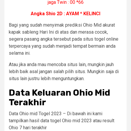
jaga Twin : 00 *66
Angka Shio 2D : AYAM * KELINCI
Bagi yang sudah menyimak prediksi Ohio Mid akurat
kapak sableng Hari Ini di atas dan merasa cocok,
segera pasang angka tersebut pada situs togel online
terpercaya yang sudah menjadi tempat bermain anda
selama ini.
Atau jika anda mau mencoba situs lain, mungkin jauh
lebih baik asal jangan salah pilih situs. Mungkin saja di
situs lain justru lebih menguntungkan.
Data Keluaran Ohio Mid
Terakhir
Data Ohio mid Togel 2023 – Di bawah ini kami
tampilkan hasil data togel Ohio mid 2023 atau result
Ohio 7 hari terakhir