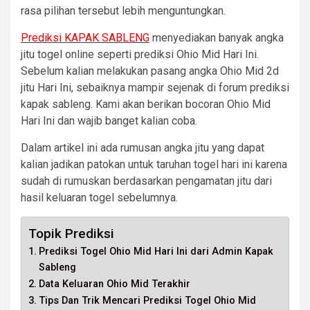
rasa pilihan tersebut lebih menguntungkan.
Prediksi KAPAK SABLENG
menyediakan banyak angka
jitu togel online seperti prediksi Ohio Mid Hari Ini.
Sebelum kalian melakukan pasang angka Ohio Mid 2d
jitu Hari Ini, sebaiknya mampir sejenak di forum prediksi
kapak sableng. Kami akan berikan bocoran Ohio Mid
Hari Ini dan wajib banget kalian coba.
Dalam artikel ini ada rumusan angka jitu yang dapat
kalian jadikan patokan untuk taruhan togel hari ini karena
sudah di rumuskan berdasarkan pengamatan jitu dari
hasil keluaran togel sebelumnya.
Topik Prediksi
Prediksi Togel Ohio Mid Hari Ini dari Admin Kapak
Sableng
Data Keluaran Ohio Mid Terakhir
Tips Dan Trik Mencari Prediksi Togel Ohio Mid