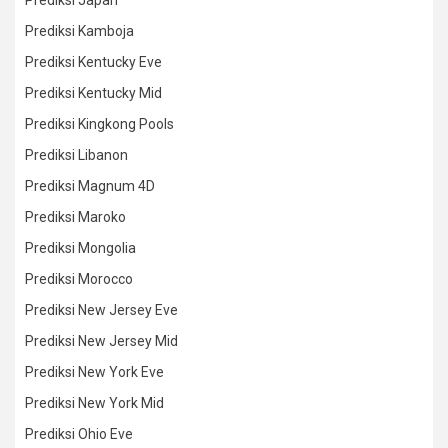
Prediksi Japan
Prediksi Kamboja
Prediksi Kentucky Eve
Prediksi Kentucky Mid
Prediksi Kingkong Pools
Prediksi Libanon
Prediksi Magnum 4D
Prediksi Maroko
Prediksi Mongolia
Prediksi Morocco
Prediksi New Jersey Eve
Prediksi New Jersey Mid
Prediksi New York Eve
Prediksi New York Mid
Prediksi Ohio Eve