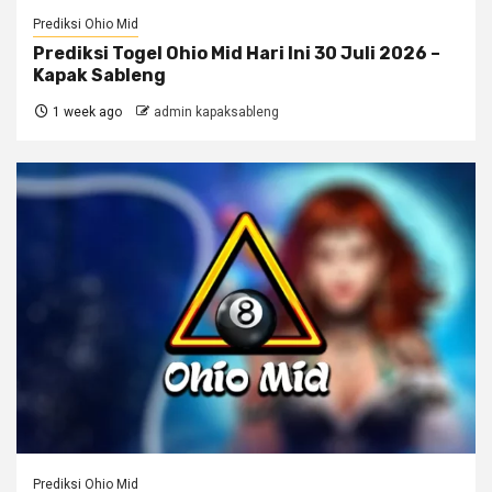
Prediksi Ohio Mid
Prediksi Togel Ohio Mid Hari Ini 30 Juli 2026 –
Kapak Sableng
1 week ago
admin kapaksableng
Prediksi Ohio Mid