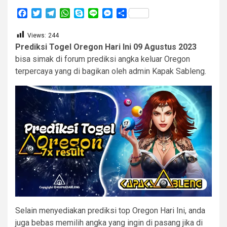
Facebook
Twitter
Telegram
WhatsApp
Skype
Line
Messenger
Share
Views:
244
Prediksi Togel Oregon Hari Ini 09 Agustus 2023
bisa simak di forum prediksi angka keluar Oregon
terpercaya yang di bagikan oleh admin Kapak Sableng.
Selain menyediakan prediksi top Oregon Hari Ini, anda
juga bebas memilih angka yang ingin di pasang jika di