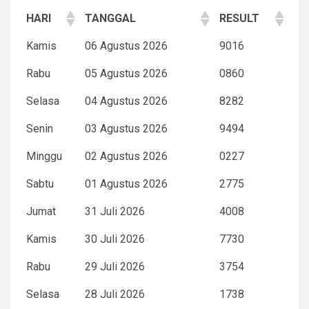
HARI
TANGGAL
RESULT
Kamis
06 Agustus 2026
9016
Rabu
05 Agustus 2026
0860
Selasa
04 Agustus 2026
8282
Senin
03 Agustus 2026
9494
Minggu
02 Agustus 2026
0227
Sabtu
01 Agustus 2026
2775
Jumat
31 Juli 2026
4008
Kamis
30 Juli 2026
7730
Rabu
29 Juli 2026
3754
Selasa
28 Juli 2026
1738