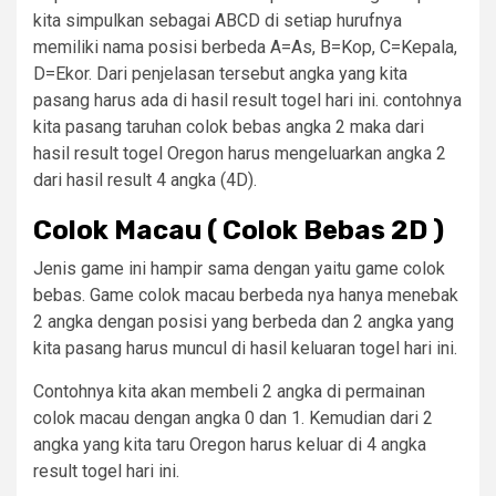
kita simpulkan sebagai ABCD di setiap hurufnya
memiliki nama posisi berbeda A=As, B=Kop, C=Kepala,
D=Ekor. Dari penjelasan tersebut angka yang kita
pasang harus ada di hasil result togel hari ini. contohnya
kita pasang taruhan colok bebas angka 2 maka dari
hasil result togel Oregon harus mengeluarkan angka 2
dari hasil result 4 angka (4D).
Colok Macau ( Colok Bebas 2D )
Jenis game ini hampir sama dengan yaitu game colok
bebas. Game colok macau berbeda nya hanya menebak
2 angka dengan posisi yang berbeda dan 2 angka yang
kita pasang harus muncul di hasil keluaran togel hari ini.
Contohnya kita akan membeli 2 angka di permainan
colok macau dengan angka 0 dan 1. Kemudian dari 2
angka yang kita taru Oregon harus keluar di 4 angka
result togel hari ini.