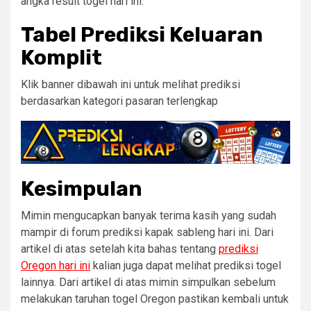
angka result togel hari ini.
Tabel Prediksi Keluaran
Komplit
Klik banner dibawah ini untuk melihat prediksi
berdasarkan kategori pasaran terlengkap
Kesimpulan
Mimin mengucapkan banyak terima kasih yang sudah
mampir di forum prediksi kapak sableng hari ini. Dari
artikel di atas setelah kita bahas tentang
prediksi
Oregon hari ini
kalian juga dapat melihat prediksi togel
lainnya. Dari artikel di atas mimin simpulkan sebelum
melakukan taruhan togel Oregon pastikan kembali untuk