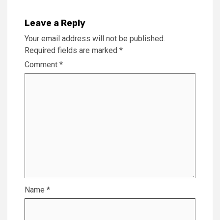
Leave a Reply
Your email address will not be published.
Required fields are marked
*
Comment
*
Name
*