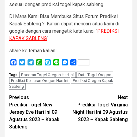
sesuai dengan prediksi togel kapak sableng.
Di Mana Kami Bisa Membuka Situs Forum Prediksi
Kapak Sableng ?. Kalian dapat mencari situs kami di
google dengan cara mengetik kata kunci “
PREDIKSI
KAPAK SABLENG
“.
share ke teman kalian :
Facebook
Twitter
Telegram
WhatsApp
Skype
Line
Messenger
Share
Bocoran Togel Oregon Hari Ini
Data Togel Oregon
Tags:
Prediksi Keluaran Oregon Hari Ini
Prediksi Oregon Kapak
Sableng
Post
Previous
Next
Prediksi Togel New
Prediksi Togel Virginia
navigation
Jersey Eve Hari Ini 09
Night Hari Ini 09 Agustus
Agustus 2023 – Kapak
2023 – Kapak Sableng
Sableng