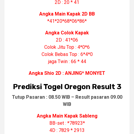
2D : 20 * 41
Angka Main Kapak 2D BB
*41*20*68*06*86*
Angka Colok Kapak
2D : 41*06
Colok Jitu Top : 4*0*6
Colok Bebas Top : 6*4*0
jaga Twin : 66 * 44
Angka Shio 2D : ANJING* MONYET
Prediksi Togel Oregon Result 3
Tutup Pasaran : 08.50 WIB – Result pasaran 09.00
WIB
Angka Main Kapak Sableng
BB-set : *78923*
4D : 7829 * 2913