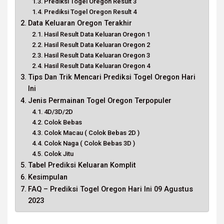
Prediksi Togel Oregon Result 3
Prediksi Togel Oregon Result 4
Data Keluaran Oregon Terakhir
Hasil Result Data Keluaran Oregon 1
Hasil Result Data Keluaran Oregon 2
Hasil Result Data Keluaran Oregon 3
Hasil Result Data Keluaran Oregon 4
Tips Dan Trik Mencari Prediksi Togel Oregon Hari
Ini
Jenis Permainan Togel Oregon Terpopuler
4D/3D/2D
Colok Bebas
Colok Macau ( Colok Bebas 2D )
Colok Naga ( Colok Bebas 3D )
Colok Jitu
Tabel Prediksi Keluaran Komplit
Kesimpulan
FAQ – Prediksi Togel Oregon Hari Ini 09 Agustus
2023