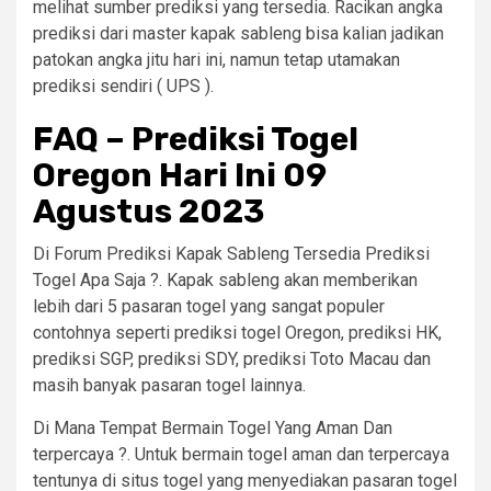
melihat sumber prediksi yang tersedia. Racikan angka
prediksi dari master kapak sableng bisa kalian jadikan
patokan angka jitu hari ini, namun tetap utamakan
prediksi sendiri ( UPS ).
FAQ – Prediksi Togel
Oregon Hari Ini 09
Agustus 2023
Di Forum Prediksi Kapak Sableng Tersedia Prediksi
Togel Apa Saja ?. Kapak sableng akan memberikan
lebih dari 5 pasaran togel yang sangat populer
contohnya seperti prediksi togel Oregon, prediksi HK,
prediksi SGP, prediksi SDY, prediksi Toto Macau dan
masih banyak pasaran togel lainnya.
Di Mana Tempat Bermain Togel Yang Aman Dan
terpercaya ?. Untuk bermain togel aman dan terpercaya
tentunya di situs togel yang menyediakan pasaran togel