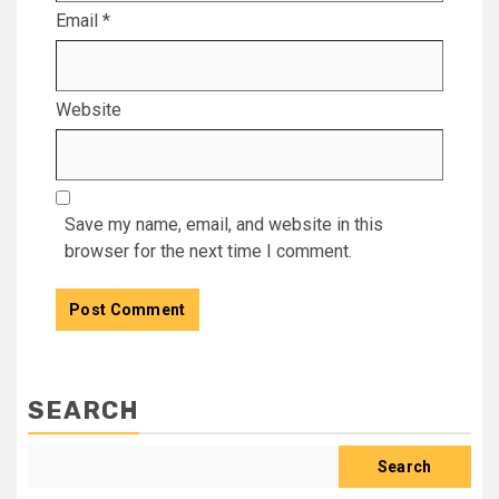
Email
*
Website
Save my name, email, and website in this
browser for the next time I comment.
SEARCH
Search