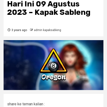
Hari Ini 09 Agustus
2023 – Kapak Sableng
3 years ago
admin kapaksableng
share ke teman kalian :