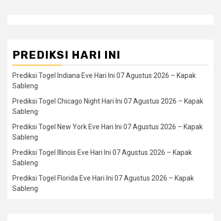
PREDIKSI HARI INI
Prediksi Togel Indiana Eve Hari Ini 07 Agustus 2026 – Kapak
Sableng
Prediksi Togel Chicago Night Hari Ini 07 Agustus 2026 – Kapak
Sableng
Prediksi Togel New York Eve Hari Ini 07 Agustus 2026 – Kapak
Sableng
Prediksi Togel Illinois Eve Hari Ini 07 Agustus 2026 – Kapak
Sableng
Prediksi Togel Florida Eve Hari Ini 07 Agustus 2026 – Kapak
Sableng