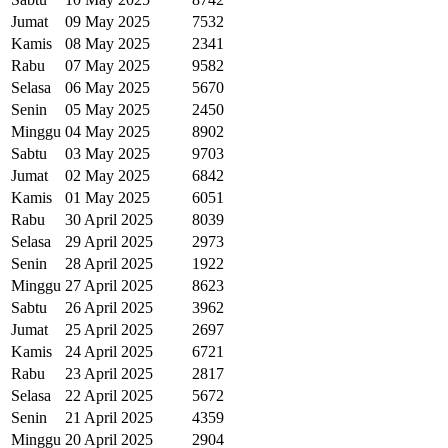
Jumat
09 May 2025
7532
Kamis
08 May 2025
2341
Rabu
07 May 2025
9582
Selasa
06 May 2025
5670
Senin
05 May 2025
2450
Minggu
04 May 2025
8902
Sabtu
03 May 2025
9703
Jumat
02 May 2025
6842
Kamis
01 May 2025
6051
Rabu
30 April 2025
8039
Selasa
29 April 2025
2973
Senin
28 April 2025
1922
Minggu
27 April 2025
8623
Sabtu
26 April 2025
3962
Jumat
25 April 2025
2697
Kamis
24 April 2025
6721
Rabu
23 April 2025
2817
Selasa
22 April 2025
5672
Senin
21 April 2025
4359
Minggu
20 April 2025
2904