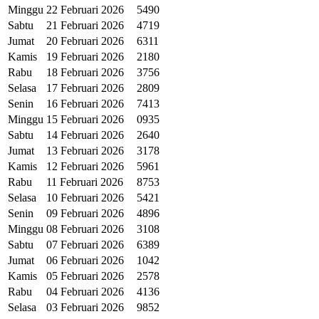
Minggu
22 Februari 2026
5490
Sabtu
21 Februari 2026
4719
Jumat
20 Februari 2026
6311
Kamis
19 Februari 2026
2180
Rabu
18 Februari 2026
3756
Selasa
17 Februari 2026
2809
Senin
16 Februari 2026
7413
Minggu
15 Februari 2026
0935
Sabtu
14 Februari 2026
2640
Jumat
13 Februari 2026
3178
Kamis
12 Februari 2026
5961
Rabu
11 Februari 2026
8753
Selasa
10 Februari 2026
5421
Senin
09 Februari 2026
4896
Minggu
08 Februari 2026
3108
Sabtu
07 Februari 2026
6389
Jumat
06 Februari 2026
1042
Kamis
05 Februari 2026
2578
Rabu
04 Februari 2026
4136
Selasa
03 Februari 2026
9852