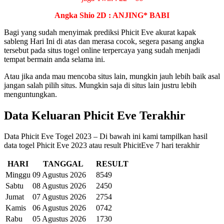
Angka Shio 2D : ANJING* BABI
Bagi yang sudah menyimak prediksi Phicit Eve akurat kapak
sableng Hari Ini di atas dan merasa cocok, segera pasang angka
tersebut pada situs togel online terpercaya yang sudah menjadi
tempat bermain anda selama ini.
Atau jika anda mau mencoba situs lain, mungkin jauh lebih baik asal
jangan salah pilih situs. Mungkin saja di situs lain justru lebih
menguntungkan.
Data Keluaran Phicit Eve Terakhir
Data Phicit Eve Togel 2023 – Di bawah ini kami tampilkan hasil
data togel Phicit Eve 2023 atau result PhicitEve 7 hari terakhir
HARI
TANGGAL
RESULT
Minggu
09 Agustus 2026
8549
Sabtu
08 Agustus 2026
2450
Jumat
07 Agustus 2026
2754
Kamis
06 Agustus 2026
0742
Rabu
05 Agustus 2026
1730