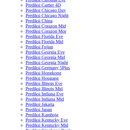
Prediksi Cartier 4D
Prediksi Chicago Day
Prediksi Chicago Night
Prediksi China
Prediksi Corazon Mid
Prediksi Corazon Mor
Prediksi Florida Eve
Prediksi Florida Mid
Prediksi Fujian
Prediksi Georgia Eve
Prediksi Georgia Mid
Prediksi Georgia Night
Prediksi Germany 5Plus
Prediksi Hongkong
Prediksi Hougang
Prediksi Illinois Eve
Prediksi Illinois Mid
Prediksi Indiana Eve
Prediksi Indiana Mid
Prediksi Jakarta
Prediksi Japan
Prediksi Kamboja
Prediksi Kentucky Eve
Prediksi Kentucky Mid