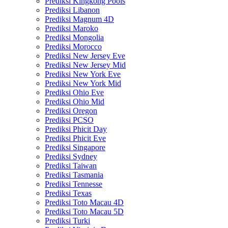
Prediksi Kingkong Pools
Prediksi Libanon
Prediksi Magnum 4D
Prediksi Maroko
Prediksi Mongolia
Prediksi Morocco
Prediksi New Jersey Eve
Prediksi New Jersey Mid
Prediksi New York Eve
Prediksi New York Mid
Prediksi Ohio Eve
Prediksi Ohio Mid
Prediksi Oregon
Prediksi PCSO
Prediksi Phicit Day
Prediksi Phicit Eve
Prediksi Singapore
Prediksi Sydney
Prediksi Taiwan
Prediksi Tasmania
Prediksi Tennesse
Prediksi Texas
Prediksi Toto Macau 4D
Prediksi Toto Macau 5D
Prediksi Turki