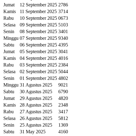
Jumat
12 September 2025
2786
Kamis
11 September 2025
3714
Rabu
10 September 2025
0673
Selasa
09 September 2025
5103
Senin
08 September 2025
3401
Minggu
07 September 2025
9340
Sabtu
06 September 2025
4395
Jumat
05 September 2025
3041
Kamis
04 September 2025
4016
Rabu
03 September 2025
2384
Selasa
02 September 2025
5044
Senin
01 September 2025
4802
Minggu
31 Agustus 2025
9021
Sabtu
30 Agustus 2025
6790
Jumat
29 Agustus 2025
4820
Kamis
28 Agustus 2025
2348
Rabu
27 Agustus 2025
3417
Selasa
26 Agustus 2025
5812
Senin
25 Agustus 2025
1369
Sabtu
31 May 2025
4160