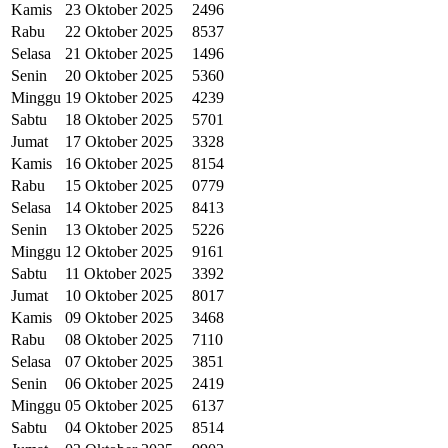
Kamis
23 Oktober 2025
2496
Rabu
22 Oktober 2025
8537
Selasa
21 Oktober 2025
1496
Senin
20 Oktober 2025
5360
Minggu
19 Oktober 2025
4239
Sabtu
18 Oktober 2025
5701
Jumat
17 Oktober 2025
3328
Kamis
16 Oktober 2025
8154
Rabu
15 Oktober 2025
0779
Selasa
14 Oktober 2025
8413
Senin
13 Oktober 2025
5226
Minggu
12 Oktober 2025
9161
Sabtu
11 Oktober 2025
3392
Jumat
10 Oktober 2025
8017
Kamis
09 Oktober 2025
3468
Rabu
08 Oktober 2025
7110
Selasa
07 Oktober 2025
3851
Senin
06 Oktober 2025
2419
Minggu
05 Oktober 2025
6137
Sabtu
04 Oktober 2025
8514