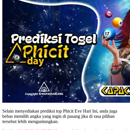
Selain menyediakan prediksi top Phicit Eve Hari Ini, anda juga
bebas memilih angka yang ingin di pasang jika di rasa pilihan
tersebut lebih menguntungkan.