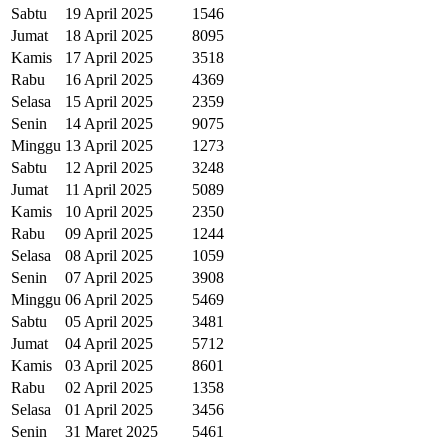
Sabtu
19 April 2025
1546
Jumat
18 April 2025
8095
Kamis
17 April 2025
3518
Rabu
16 April 2025
4369
Selasa
15 April 2025
2359
Senin
14 April 2025
9075
Minggu
13 April 2025
1273
Sabtu
12 April 2025
3248
Jumat
11 April 2025
5089
Kamis
10 April 2025
2350
Rabu
09 April 2025
1244
Selasa
08 April 2025
1059
Senin
07 April 2025
3908
Minggu
06 April 2025
5469
Sabtu
05 April 2025
3481
Jumat
04 April 2025
5712
Kamis
03 April 2025
8601
Rabu
02 April 2025
1358
Selasa
01 April 2025
3456
Senin
31 Maret 2025
5461