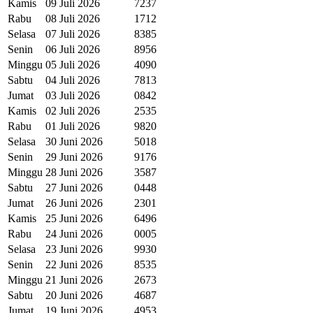
Kamis
09 Juli 2026
7237
Rabu
08 Juli 2026
1712
Selasa
07 Juli 2026
8385
Senin
06 Juli 2026
8956
Minggu
05 Juli 2026
4090
Sabtu
04 Juli 2026
7813
Jumat
03 Juli 2026
0842
Kamis
02 Juli 2026
2535
Rabu
01 Juli 2026
9820
Selasa
30 Juni 2026
5018
Senin
29 Juni 2026
9176
Minggu
28 Juni 2026
3587
Sabtu
27 Juni 2026
0448
Jumat
26 Juni 2026
2301
Kamis
25 Juni 2026
6496
Rabu
24 Juni 2026
0005
Selasa
23 Juni 2026
9930
Senin
22 Juni 2026
8535
Minggu
21 Juni 2026
2673
Sabtu
20 Juni 2026
4687
Jumat
19 Juni 2026
4953