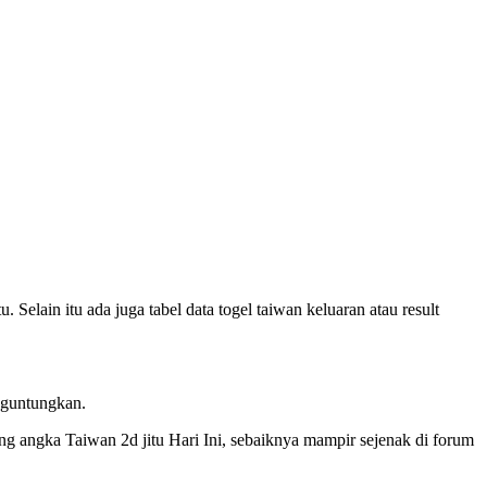
Selain itu ada juga tabel data togel taiwan keluaran atau result
enguntungkan.
ng angka Taiwan 2d jitu Hari Ini, sebaiknya mampir sejenak di forum