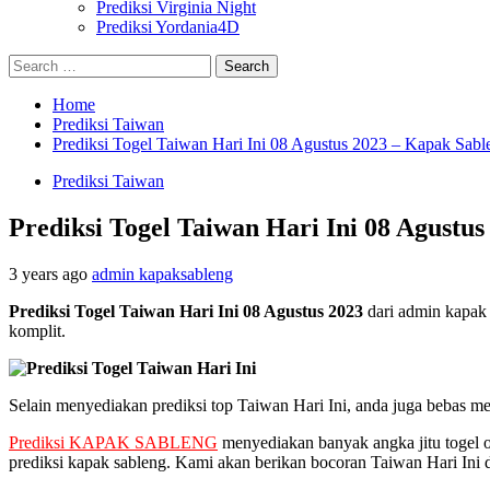
Prediksi Virginia Night
Prediksi Yordania4D
Search
for:
Home
Prediksi Taiwan
Prediksi Togel Taiwan Hari Ini 08 Agustus 2023 – Kapak Sabl
Prediksi Taiwan
Prediksi Togel Taiwan Hari Ini 08 Agustu
3 years ago
admin kapaksableng
Prediksi Togel Taiwan Hari Ini 08 Agustus 2023
dari admin kapak s
komplit.
Selain menyediakan prediksi top Taiwan Hari Ini, anda juga bebas mem
Prediksi KAPAK SABLENG
menyediakan banyak angka jitu togel on
prediksi kapak sableng. Kami akan berikan bocoran Taiwan Hari Ini d