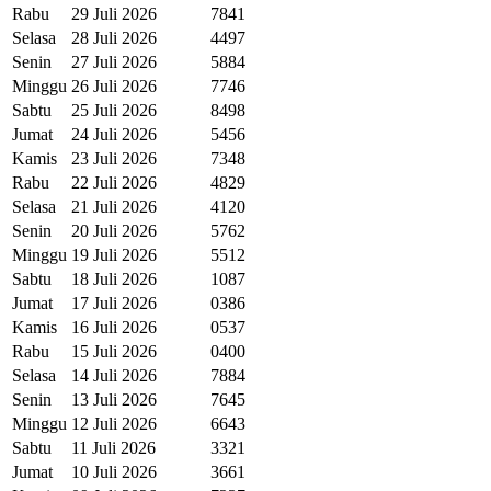
Rabu
29 Juli 2026
7841
Selasa
28 Juli 2026
4497
Senin
27 Juli 2026
5884
Minggu
26 Juli 2026
7746
Sabtu
25 Juli 2026
8498
Jumat
24 Juli 2026
5456
Kamis
23 Juli 2026
7348
Rabu
22 Juli 2026
4829
Selasa
21 Juli 2026
4120
Senin
20 Juli 2026
5762
Minggu
19 Juli 2026
5512
Sabtu
18 Juli 2026
1087
Jumat
17 Juli 2026
0386
Kamis
16 Juli 2026
0537
Rabu
15 Juli 2026
0400
Selasa
14 Juli 2026
7884
Senin
13 Juli 2026
7645
Minggu
12 Juli 2026
6643
Sabtu
11 Juli 2026
3321
Jumat
10 Juli 2026
3661