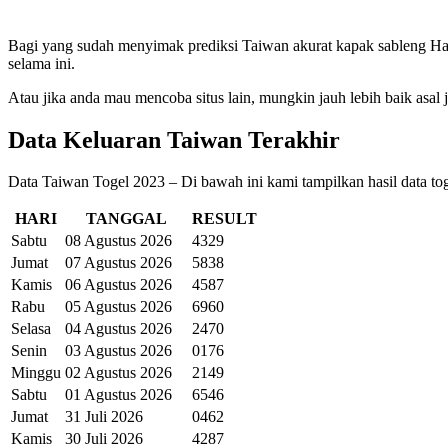
Bagi yang sudah menyimak prediksi Taiwan akurat kapak sableng Hari 
selama ini.
Atau jika anda mau mencoba situs lain, mungkin jauh lebih baik asal j
Data Keluaran Taiwan Terakhir
Data Taiwan Togel 2023 – Di bawah ini kami tampilkan hasil data tog
HARI
TANGGAL
RESULT
Sabtu
08 Agustus 2026
4329
Jumat
07 Agustus 2026
5838
Kamis
06 Agustus 2026
4587
Rabu
05 Agustus 2026
6960
Selasa
04 Agustus 2026
2470
Senin
03 Agustus 2026
0176
Minggu
02 Agustus 2026
2149
Sabtu
01 Agustus 2026
6546
Jumat
31 Juli 2026
0462
Kamis
30 Juli 2026
4287