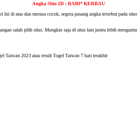
Angka Shio 2D : BABI* KERBAU
Ini di atas dan merasa cocok, segera pasang angka tersebut pada situ
angan salah pilih situs. Mungkin saja di situs lain justru lebih mengunt
el Taiwan 2023 atau result Togel Taiwan 7 hari terakhir