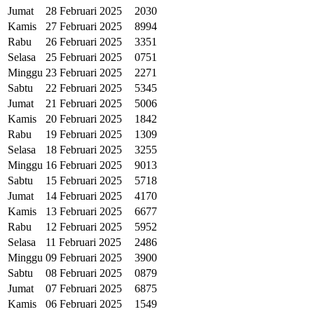
Jumat
28 Februari 2025
2030
Kamis
27 Februari 2025
8994
Rabu
26 Februari 2025
3351
Selasa
25 Februari 2025
0751
Minggu
23 Februari 2025
2271
Sabtu
22 Februari 2025
5345
Jumat
21 Februari 2025
5006
Kamis
20 Februari 2025
1842
Rabu
19 Februari 2025
1309
Selasa
18 Februari 2025
3255
Minggu
16 Februari 2025
9013
Sabtu
15 Februari 2025
5718
Jumat
14 Februari 2025
4170
Kamis
13 Februari 2025
6677
Rabu
12 Februari 2025
5952
Selasa
11 Februari 2025
2486
Minggu
09 Februari 2025
3900
Sabtu
08 Februari 2025
0879
Jumat
07 Februari 2025
6875
Kamis
06 Februari 2025
1549