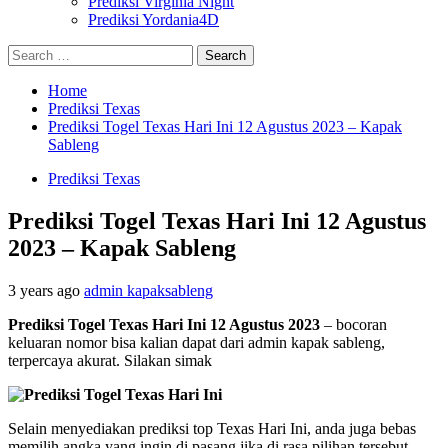
Prediksi Virginia Night
Prediksi Yordania4D
Search
for:
Home
Prediksi Texas
Prediksi Togel Texas Hari Ini 12 Agustus 2023 – Kapak
Sableng
Prediksi Texas
Prediksi Togel Texas Hari Ini 12 Agustus
2023 – Kapak Sableng
3 years ago
admin kapaksableng
Prediksi Togel Texas Hari Ini 12 Agustus 2023
– bocoran
keluaran nomor bisa kalian dapat dari admin kapak sableng,
terpercaya akurat. Silakan simak
Selain menyediakan prediksi top Texas Hari Ini, anda juga bebas
memilih angka yang ingin di pasang jika di rasa pilihan tersebut