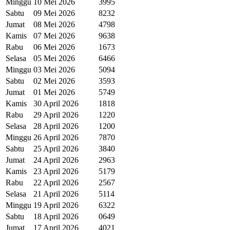
Minggu
10 Mei 2026
3995
Sabtu
09 Mei 2026
8232
Jumat
08 Mei 2026
4798
Kamis
07 Mei 2026
9638
Rabu
06 Mei 2026
1673
Selasa
05 Mei 2026
6466
Minggu
03 Mei 2026
5094
Sabtu
02 Mei 2026
3593
Jumat
01 Mei 2026
5749
Kamis
30 April 2026
1818
Rabu
29 April 2026
1220
Selasa
28 April 2026
1200
Minggu
26 April 2026
7870
Sabtu
25 April 2026
3840
Jumat
24 April 2026
2963
Kamis
23 April 2026
5179
Rabu
22 April 2026
2567
Selasa
21 April 2026
5114
Minggu
19 April 2026
6322
Sabtu
18 April 2026
0649
Jumat
17 April 2026
4021