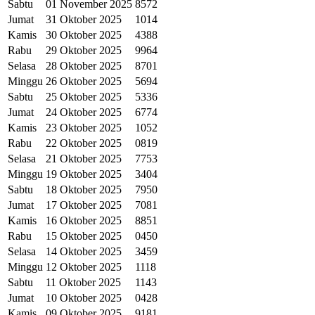
Sabtu
01 November 2025
8572
Jumat
31 Oktober 2025
1014
Kamis
30 Oktober 2025
4388
Rabu
29 Oktober 2025
9964
Selasa
28 Oktober 2025
8701
Minggu
26 Oktober 2025
5694
Sabtu
25 Oktober 2025
5336
Jumat
24 Oktober 2025
6774
Kamis
23 Oktober 2025
1052
Rabu
22 Oktober 2025
0819
Selasa
21 Oktober 2025
7753
Minggu
19 Oktober 2025
3404
Sabtu
18 Oktober 2025
7950
Jumat
17 Oktober 2025
7081
Kamis
16 Oktober 2025
8851
Rabu
15 Oktober 2025
0450
Selasa
14 Oktober 2025
3459
Minggu
12 Oktober 2025
1118
Sabtu
11 Oktober 2025
1143
Jumat
10 Oktober 2025
0428
Kamis
09 Oktober 2025
9181