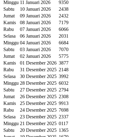
Minggu
11 Januari 2026
9350
Sabtu
10 Januari 2026
2438
Jumat
09 Januari 2026
2432
Kamis
08 Januari 2026
7179
Rabu
07 Januari 2026
6066
Selasa
06 Januari 2026
2031
Minggu
04 Januari 2026
6684
Sabtu
03 Januari 2026
7070
Jumat
02 Januari 2026
5775
Kamis
01 Desember 2026
3877
Rabu
31 Desember 2025
2148
Selasa
30 Desember 2025
3992
Minggu
28 Desember 2025
6032
Sabtu
27 Desember 2025
2794
Jumat
26 Desember 2025
2308
Kamis
25 Desember 2025
9913
Rabu
24 Desember 2025
7698
Selasa
23 Desember 2025
2337
Minggu
21 Desember 2025
0117
Sabtu
20 Desember 2025
1365
Jumat
19 Desember 2025
1670