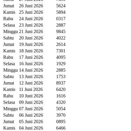
Jumat
26 Juni 2026
5624
Kamis
25 Juni 2026
5894
Rabu
24 Juni 2026
0317
Selasa
23 Juni 2026
2887
Minggu
21 Juni 2026
9845
Sabtu
20 Juni 2026
4022
Jumat
19 Juni 2026
2614
Kamis
18 Juni 2026
7301
Rabu
17 Juni 2026
4095
Selasa
16 Juni 2026
1929
Minggu
14 Juni 2026
2885
Sabtu
13 Juni 2026
1753
Jumat
12 Juni 2026
8937
Kamis
11 Juni 2026
6420
Rabu
10 Juni 2026
1616
Selasa
09 Juni 2026
4320
Minggu
07 Juni 2026
5054
Sabtu
06 Juni 2026
3970
Jumat
05 Juni 2026
0895
Kamis
04 Juni 2026
6466