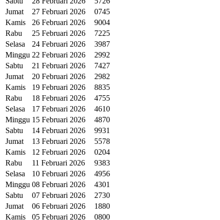
Sabtu
28 Februari 2026
5726
Jumat
27 Februari 2026
0745
Kamis
26 Februari 2026
9004
Rabu
25 Februari 2026
7225
Selasa
24 Februari 2026
3987
Minggu
22 Februari 2026
2992
Sabtu
21 Februari 2026
7427
Jumat
20 Februari 2026
2982
Kamis
19 Februari 2026
8835
Rabu
18 Februari 2026
4755
Selasa
17 Februari 2026
4610
Minggu
15 Februari 2026
4870
Sabtu
14 Februari 2026
9931
Jumat
13 Februari 2026
5578
Kamis
12 Februari 2026
0204
Rabu
11 Februari 2026
9383
Selasa
10 Februari 2026
4956
Minggu
08 Februari 2026
4301
Sabtu
07 Februari 2026
2730
Jumat
06 Februari 2026
1880
Kamis
05 Februari 2026
0800