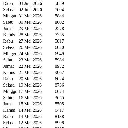
Rabu
03 Juni 2026
5889
Selasa
02 Juni 2026
7004
Minggu
31 Mei 2026
5844
Sabtu
30 Mei 2026
8002
Jumat
29 Mei 2026
2578
Kamis
28 Mei 2026
7335
Rabu
27 Mei 2026
5817
Selasa
26 Mei 2026
6020
Minggu
24 Mei 2026
6949
Sabtu
23 Mei 2026
5984
Jumat
22 Mei 2026
8982
Kamis
21 Mei 2026
9967
Rabu
20 Mei 2026
6024
Selasa
19 Mei 2026
8736
Minggu
17 Mei 2026
6674
Sabtu
16 Mei 2026
3655
Jumat
15 Mei 2026
5505
Kamis
14 Mei 2026
6417
Rabu
13 Mei 2026
8138
Selasa
12 Mei 2026
8998