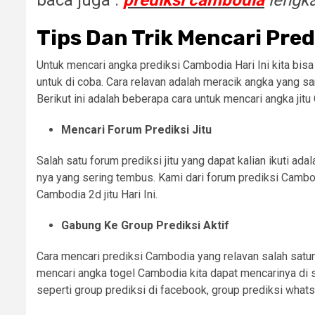
Tips Dan Trik Mencari Pred
Untuk mencari angka prediksi Cambodia Hari Ini kita bi
untuk di coba. Cara relavan adalah meracik angka yang sa
Berikut ini adalah beberapa cara untuk mencari angka jitu
Mencari Forum Prediksi Jitu
Salah satu forum prediksi jitu yang dapat kalian ikuti ad
nya yang sering tembus. Kami dari forum prediksi Camb
Cambodia 2d jitu Hari Ini.
Gabung Ke Group Prediksi Aktif
Cara mencari prediksi Cambodia yang relavan salah satu
mencari angka togel Cambodia kita dapat mencarinya di s
seperti group prediksi di facebook, group prediksi what