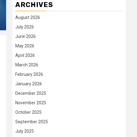
ARCHIVES
August 2026
July 2026
June 2026
May 2026
April 2026
March 2026
February 2026
January 2026
December 2025
November 2025
October 2025
September 2025
July 2025