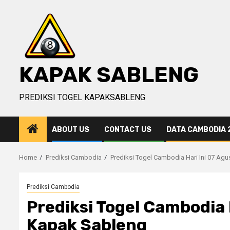
Skip
to
content
KAPAK SABLENG
PREDIKSI TOGEL KAPAKSABLENG
ABOUT US
CONTACT US
DATA CAMBODIA 
Home
Prediksi Cambodia
Prediksi Togel Cambodia Hari Ini 07 Ag
Prediksi Cambodia
Prediksi Togel Cambodia 
Kapak Sableng