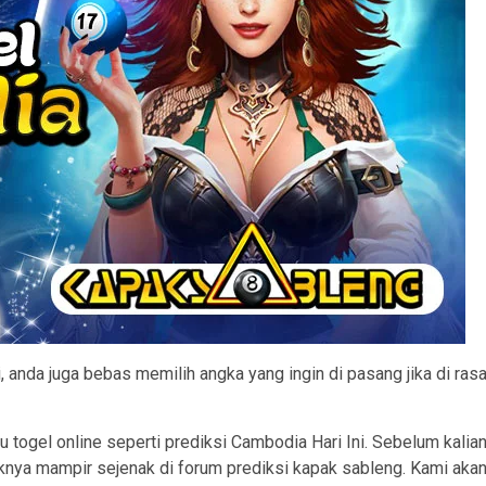
 anda juga bebas memilih angka yang ingin di pasang jika di ras
 togel online seperti prediksi Cambodia Hari Ini. Sebelum kalia
iknya mampir sejenak di forum prediksi kapak sableng. Kami aka