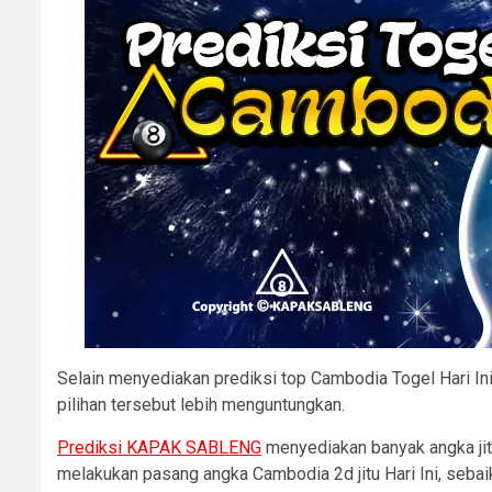
Selain menyediakan prediksi top Cambodia Togel Hari Ini,
pilihan tersebut lebih menguntungkan.
Prediksi KAPAK SABLENG
menyediakan banyak angka jitu
melakukan pasang angka Cambodia 2d jitu Hari Ini, seba