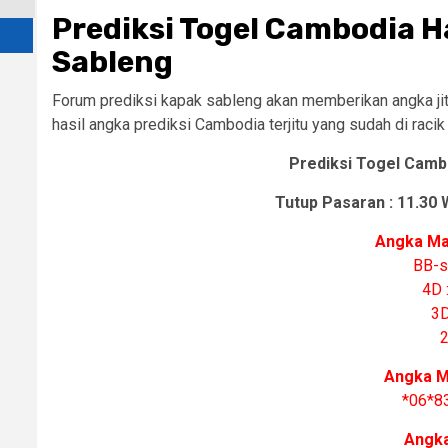
Prediksi Togel Cambodia Ha
Sableng
Forum prediksi kapak sableng akan memberikan angka jitu
hasil angka prediksi Cambodia terjitu yang sudah di racik
Prediksi Togel Cambo
Tutup Pasaran : 11.30 
Angka Ma
BB-s
4D 
3D
2
Angka M
*06*8
Angka