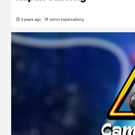
3 years ago
admin kapaksableng