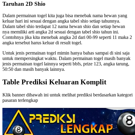
Taruhan 2D Shio
Dalam permainan togel kita juga bisa menebak nama hewan yang
keluar hari ini sesuai dengan angka tabel shio setiap tahunnya.
Dalam tabel shio terdapat 12 nama hewan shio dan setiap hewan
nya memiliki arti angka 2d sesuai dengan tabel shio tahun ini.
Contohnya jika kita menebak angka 2d dari 00-99 seperti 11 maka 2
angka tersebut harus keluar di result togel.
Untuk jenis permainan togel mimin hanya bahas sampai di sini saja
untuk mempersingkat waktu. Dalam permainan togel masih banyak
jenis permainan togel lainnya seperti bbfs, prize 123, angka tarung,
50:50 dan masih banyak lainnya.
Table Prediksi Keluaran Komplit
Klik banner dibawah ini untuk melihat prediksi berdasarkan kategori
pasaran terlengkap