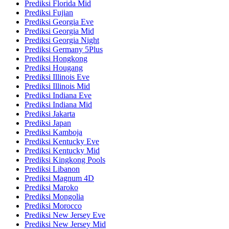
Prediksi Florida Mid
Prediksi Fujian
Prediksi Georgia Eve
Prediksi Georgia Mid
Prediksi Georgia Night
Prediksi Germany 5Plus
Prediksi Hongkong
Prediksi Hougang
Prediksi Illinois Eve
Prediksi Illinois Mid
Prediksi Indiana Eve
Prediksi Indiana Mid
Prediksi Jakarta
Prediksi Japan
Prediksi Kamboja
Prediksi Kentucky Eve
Prediksi Kentucky Mid
Prediksi Kingkong Pools
Prediksi Libanon
Prediksi Magnum 4D
Prediksi Maroko
Prediksi Mongolia
Prediksi Morocco
Prediksi New Jersey Eve
Prediksi New Jersey Mid