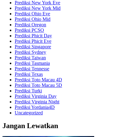
Prediksi New York Eve
Prediksi New York Mid
Prediksi Ohio Eve
Prediksi Ohio Mid
Prediksi Oregon
Prediksi PCSO
Prediksi Phicit Day
Prediksi Phicit Eve
Prediksi Singapore
Prediksi Sydney
Prediksi Taiwan
Prediksi Tasmania
Prediksi Tennesse
Prediksi Texas
Prediksi Toto Macau 4D
Prediksi Toto Macau 5D
Prediksi Turki
Prediksi Virginia Day
Prediksi Virginia Night
Prediksi Yordania4D
Uncategorized
Jangan Lewatkan