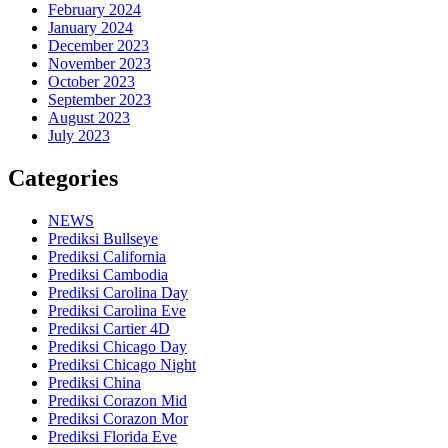
February 2024
January 2024
December 2023
November 2023
October 2023
September 2023
August 2023
July 2023
Categories
NEWS
Prediksi Bullseye
Prediksi California
Prediksi Cambodia
Prediksi Carolina Day
Prediksi Carolina Eve
Prediksi Cartier 4D
Prediksi Chicago Day
Prediksi Chicago Night
Prediksi China
Prediksi Corazon Mid
Prediksi Corazon Mor
Prediksi Florida Eve