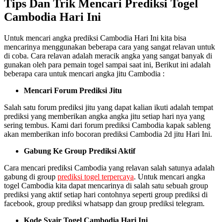
Tips Dan Trik Mencari Prediksi Togel
Cambodia Hari Ini
Untuk mencari angka prediksi Cambodia Hari Ini kita bisa
mencarinya menggunakan beberapa cara yang sangat relavan untuk
di coba. Cara relavan adalah meracik angka yang sangat banyak di
gunakan oleh para pemain togel sampai saat ini, Berikut ini adalah
beberapa cara untuk mencari angka jitu Cambodia :
Mencari Forum Prediksi Jitu
Salah satu forum prediksi jitu yang dapat kalian ikuti adalah tempat
prediksi yang memberikan angka angka jitu setiap hari nya yang
sering tembus. Kami dari forum prediksi Cambodia kapak sableng
akan memberikan info bocoran prediksi Cambodia 2d jitu Hari Ini.
Gabung Ke Group Prediksi Aktif
Cara mencari prediksi Cambodia yang relavan salah satunya adalah
gabung di group
prediksi togel terpercaya
. Untuk mencari angka
togel Cambodia kita dapat mencarinya di salah satu sebuah group
prediksi yang aktif setiap hari contohnya seperti group prediksi di
facebook, group prediksi whatsapp dan group prediksi telegram.
Kode Syair Togel Cambodia Hari Ini