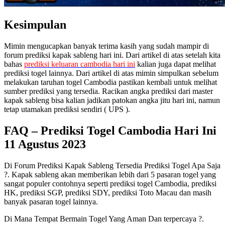
Kesimpulan
Mimin mengucapkan banyak terima kasih yang sudah mampir di
forum prediksi kapak sableng hari ini. Dari artikel di atas setelah kita
bahas
prediksi keluaran cambodia hari ini
kalian juga dapat melihat
prediksi togel lainnya. Dari artikel di atas mimin simpulkan sebelum
melakukan taruhan togel Cambodia pastikan kembali untuk melihat
sumber prediksi yang tersedia. Racikan angka prediksi dari master
kapak sableng bisa kalian jadikan patokan angka jitu hari ini, namun
tetap utamakan prediksi sendiri ( UPS ).
FAQ – Prediksi Togel Cambodia Hari Ini
11 Agustus 2023
Di Forum Prediksi Kapak Sableng Tersedia Prediksi Togel Apa Saja
?. Kapak sableng akan memberikan lebih dari 5 pasaran togel yang
sangat populer contohnya seperti prediksi togel Cambodia, prediksi
HK, prediksi SGP, prediksi SDY, prediksi Toto Macau dan masih
banyak pasaran togel lainnya.
Di Mana Tempat Bermain Togel Yang Aman Dan terpercaya ?.