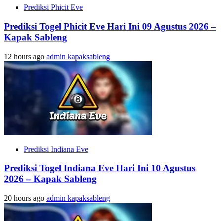
Prediksi Phicit Eve
Prediksi Togel Phicit Eve Hari Ini 09 Agustus 2026 –
Kapak Sableng
12 hours ago
admin kapaksableng
Prediksi Indiana Eve
Prediksi Togel Indiana Eve Hari Ini 10 Agustus
2026 – Kapak Sableng
20 hours ago
admin kapaksableng