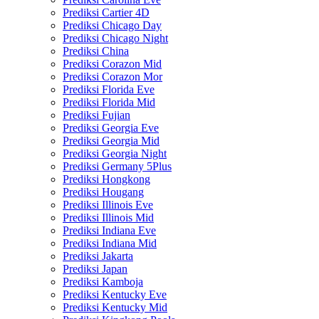
Prediksi Cartier 4D
Prediksi Chicago Day
Prediksi Chicago Night
Prediksi China
Prediksi Corazon Mid
Prediksi Corazon Mor
Prediksi Florida Eve
Prediksi Florida Mid
Prediksi Fujian
Prediksi Georgia Eve
Prediksi Georgia Mid
Prediksi Georgia Night
Prediksi Germany 5Plus
Prediksi Hongkong
Prediksi Hougang
Prediksi Illinois Eve
Prediksi Illinois Mid
Prediksi Indiana Eve
Prediksi Indiana Mid
Prediksi Jakarta
Prediksi Japan
Prediksi Kamboja
Prediksi Kentucky Eve
Prediksi Kentucky Mid