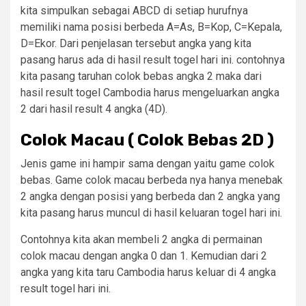
kita simpulkan sebagai ABCD di setiap hurufnya
memiliki nama posisi berbeda A=As, B=Kop, C=Kepala,
D=Ekor. Dari penjelasan tersebut angka yang kita
pasang harus ada di hasil result togel hari ini. contohnya
kita pasang taruhan colok bebas angka 2 maka dari
hasil result togel Cambodia harus mengeluarkan angka
2 dari hasil result 4 angka (4D).
Colok Macau ( Colok Bebas 2D )
Jenis game ini hampir sama dengan yaitu game colok
bebas. Game colok macau berbeda nya hanya menebak
2 angka dengan posisi yang berbeda dan 2 angka yang
kita pasang harus muncul di hasil keluaran togel hari ini.
Contohnya kita akan membeli 2 angka di permainan
colok macau dengan angka 0 dan 1. Kemudian dari 2
angka yang kita taru Cambodia harus keluar di 4 angka
result togel hari ini.