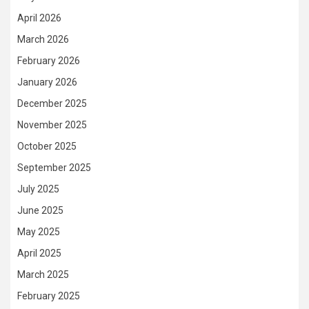
April 2026
March 2026
February 2026
January 2026
December 2025
November 2025
October 2025
September 2025
July 2025
June 2025
May 2025
April 2025
March 2025
February 2025