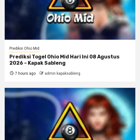
Prediksi Ohio Mid
Prediksi Togel Ohio Mid Hari Ini 08 Agustus
2026 – Kapak Sableng
7 hours ago
admin kapaksableng