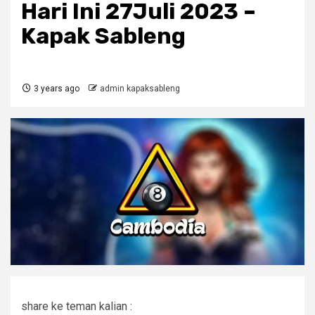
Hari Ini 27Juli 2023 –
Kapak Sableng
3 years ago
admin kapaksableng
share ke teman kalian :