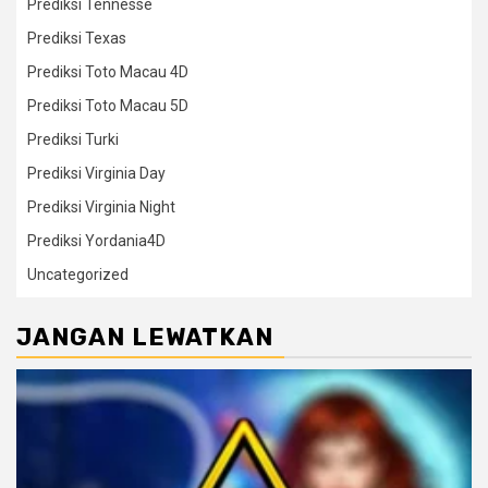
Prediksi Tennesse
Prediksi Texas
Prediksi Toto Macau 4D
Prediksi Toto Macau 5D
Prediksi Turki
Prediksi Virginia Day
Prediksi Virginia Night
Prediksi Yordania4D
Uncategorized
JANGAN LEWATKAN