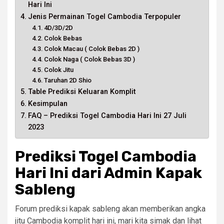
Hari Ini
Jenis Permainan Togel Cambodia Terpopuler
4D/3D/2D
Colok Bebas
Colok Macau ( Colok Bebas 2D )
Colok Naga ( Colok Bebas 3D )
Colok Jitu
Taruhan 2D Shio
Table Prediksi Keluaran Komplit
Kesimpulan
FAQ – Prediksi Togel Cambodia Hari Ini 27 Juli
2023
Prediksi Togel Cambodia
Hari Ini dari Admin Kapak
Sableng
Forum prediksi kapak sableng akan memberikan angka
jitu Cambodia komplit hari ini, mari kita simak dan lihat