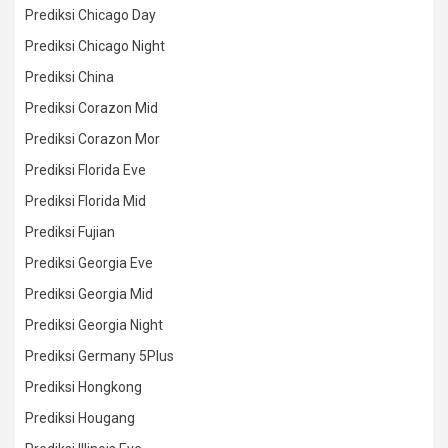
Prediksi Chicago Day
Prediksi Chicago Night
Prediksi China
Prediksi Corazon Mid
Prediksi Corazon Mor
Prediksi Florida Eve
Prediksi Florida Mid
Prediksi Fujian
Prediksi Georgia Eve
Prediksi Georgia Mid
Prediksi Georgia Night
Prediksi Germany 5Plus
Prediksi Hongkong
Prediksi Hougang