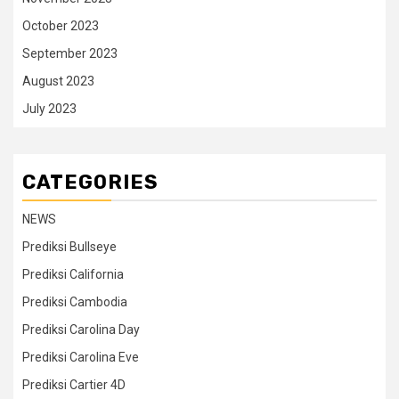
October 2023
September 2023
August 2023
July 2023
CATEGORIES
NEWS
Prediksi Bullseye
Prediksi California
Prediksi Cambodia
Prediksi Carolina Day
Prediksi Carolina Eve
Prediksi Cartier 4D