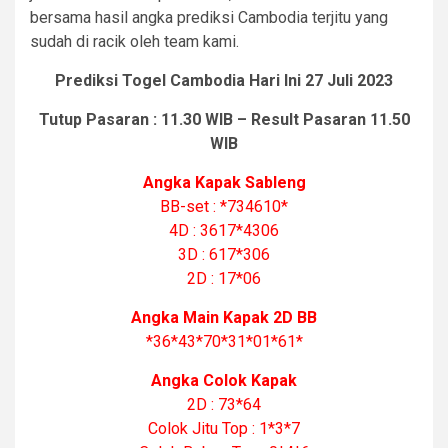
bersama hasil angka prediksi Cambodia terjitu yang
sudah di racik oleh team kami.
Prediksi Togel Cambodia Hari Ini 27 Juli 2023
Tutup Pasaran : 11.30 WIB – Result Pasaran 11.50
WIB
Angka Kapak Sableng
BB-set : *734610*
4D : 3617*4306
3D : 617*306
2D : 17*06
Angka Main Kapak 2D BB
*36*43*70*31*01*61*
Angka Colok Kapak
2D : 73*64
Colok Jitu Top : 1*3*7