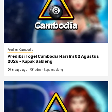
Prediksi Cambodia
Prediksi Togel Cambodia Hari Ini 02 Agustus
2026 – Kapak Sableng
6 days ago
admin kapaksableng