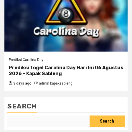
Prediksi Carolina Day
Prediksi Togel Carolina Day Hari Ini 06 Agustus
2026 – Kapak Sableng
3 days ago
admin kapaksableng
SEARCH
Search