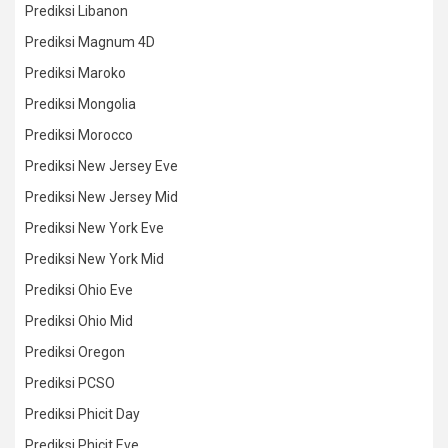
Prediksi Libanon
Prediksi Magnum 4D
Prediksi Maroko
Prediksi Mongolia
Prediksi Morocco
Prediksi New Jersey Eve
Prediksi New Jersey Mid
Prediksi New York Eve
Prediksi New York Mid
Prediksi Ohio Eve
Prediksi Ohio Mid
Prediksi Oregon
Prediksi PCSO
Prediksi Phicit Day
Prediksi Phicit Eve