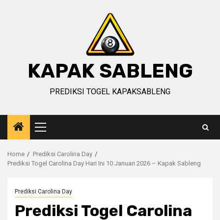
Skip
to
content
KAPAK SABLENG
PREDIKSI TOGEL KAPAKSABLENG
Primary
Menu
Home
Prediksi Carolina Day
Prediksi Togel Carolina Day Hari Ini 10 Januari 2026 – Kapak Sableng
Prediksi Carolina Day
Prediksi Togel Carolina