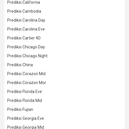
Prediksi California
Prediksi Cambodia
Prediksi Carolina Day
Prediksi Carolina Eve
Prediksi Cartier 4D
Prediksi Chicago Day
Prediksi Chicago Night
Prediksi China
Prediksi Corazon Mid
Prediksi Corazon Mor
Prediksi Florida Eve
Prediksi Florida Mid
Prediksi Fujian
Prediksi Georgia Eve
Prediksi Georgia Mid