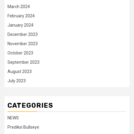
March 2024
February 2024
January 2024
December 2023
November 2023
October 2023
September 2023
August 2023
July 2023
CATEGORIES
NEWS
Prediksi Bullseye