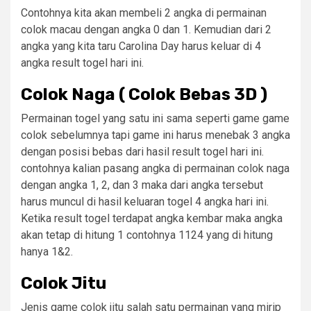
Contohnya kita akan membeli 2 angka di permainan
colok macau dengan angka 0 dan 1. Kemudian dari 2
angka yang kita taru Carolina Day harus keluar di 4
angka result togel hari ini.
Colok Naga ( Colok Bebas 3D )
Permainan togel yang satu ini sama seperti game game
colok sebelumnya tapi game ini harus menebak 3 angka
dengan posisi bebas dari hasil result togel hari ini.
contohnya kalian pasang angka di permainan colok naga
dengan angka 1, 2, dan 3 maka dari angka tersebut
harus muncul di hasil keluaran togel 4 angka hari ini.
Ketika result togel terdapat angka kembar maka angka
akan tetap di hitung 1 contohnya 1124 yang di hitung
hanya 1&2.
Colok Jitu
Jenis game colok jitu salah satu permainan yang mirip