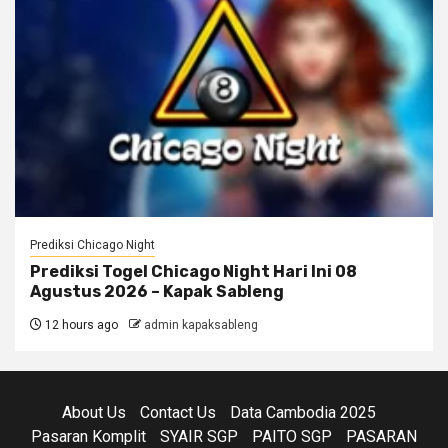
Prediksi Chicago Night
Prediksi Togel Chicago Night Hari Ini 08
Agustus 2026 – Kapak Sableng
12 hours ago
admin kapaksableng
About Us
Contact Us
Data Cambodia 2025
Pasaran Komplit
SYAIR SGP
PAITO SGP
PASARAN