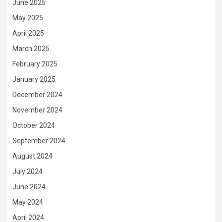
June 2025
May 2025
April 2025
March 2025
February 2025
January 2025
December 2024
November 2024
October 2024
September 2024
August 2024
July 2024
June 2024
May 2024
April 2024