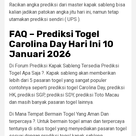
Racikan angka prediksi dari master kapak sableng bisa
kalian jadikan patokan angka jitu hari ini, namun tetap
utamakan prediksi sendiri ( UPS ).
FAQ – Prediksi Togel
Carolina Day Hari Ini 10
Januari 2026
Di Forum Prediksi Kapak Sableng Tersedia Prediksi
Togel Apa Saja ?. Kapak sableng akan memberikan
lebih dari 5 pasaran togel yang sangat populer
contohnya seperti prediksi togel Carolina Day, prediksi
HK, prediksi SGP, prediksi SDY, prediksi Toto Macau
dan masih banyak pasaran togel lainnya.
Di Mana Tempat Bermain Togel Yang Aman Dan
terpercaya ?. Untuk bermain togel aman dan terpercaya
tentunya di situs togel yang menyediakan pasaran togel
sesuai dengan prediksi togel kapak sableng.