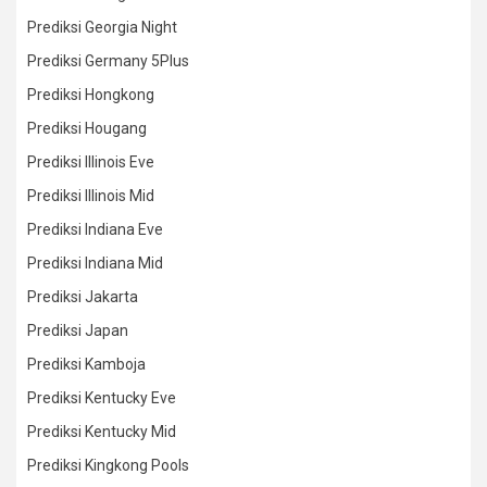
Prediksi Georgia Night
Prediksi Germany 5Plus
Prediksi Hongkong
Prediksi Hougang
Prediksi Illinois Eve
Prediksi Illinois Mid
Prediksi Indiana Eve
Prediksi Indiana Mid
Prediksi Jakarta
Prediksi Japan
Prediksi Kamboja
Prediksi Kentucky Eve
Prediksi Kentucky Mid
Prediksi Kingkong Pools