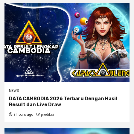
NEWS
DATA CAMBODIA 2026 Terbaru Dengan Hasil
Result dan Live Draw
3 hours ago
prediksi