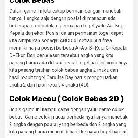
Colok Bebas
Dalam game ini kita cukup bermain dengan menebak
hanya 1 angka saja dengan posisi di manapun ada
beberapa posisi dalam permainan togel yaitu As, Kop,
Kepala dan ekor. Posisi dalam permainan togel dapat
kita simpulkan sebagai ABCD di setiap hurufnya
memiliki nama posisi berbeda A=As, B=Kop, C=Kepala,
D=Ekor. Dari penjelasan tersebut angka yang kita
pasang harus ada di hasil result togel hari ini. contohnya
kita pasang taruhan colok bebas angka 2 maka dari
hasil result togel Carolina Day harus mengeluarkan
angka 2 dari hasil result 4 angka (4D).
Colok Macau ( Colok Bebas 2D )
Jenis game ini hampir sama dengan yaitu game colok
bebas. Game colok macau berbeda nya hanya menebak
2 angka dengan posisi yang berbeda dan 2 angka yang
kita pasang harus muncul di hasil keluaran togel hari ini.