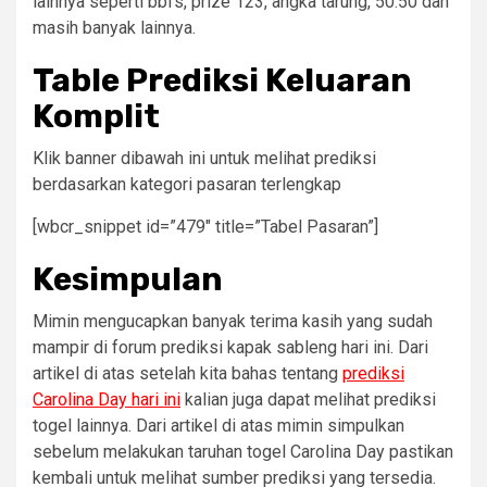
lainnya seperti bbfs, prize 123, angka tarung, 50:50 dan
masih banyak lainnya.
Table Prediksi Keluaran
Komplit
Klik banner dibawah ini untuk melihat prediksi
berdasarkan kategori pasaran terlengkap
[wbcr_snippet id=”479″ title=”Tabel Pasaran”]
Kesimpulan
Mimin mengucapkan banyak terima kasih yang sudah
mampir di forum prediksi kapak sableng hari ini. Dari
artikel di atas setelah kita bahas tentang
prediksi
Carolina Day hari ini
kalian juga dapat melihat prediksi
togel lainnya. Dari artikel di atas mimin simpulkan
sebelum melakukan taruhan togel Carolina Day pastikan
kembali untuk melihat sumber prediksi yang tersedia.