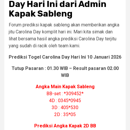
Day Hari Ini dari Admin
Kapak Sableng
Forum prediksi kapak sableng akan memberikan angka
jitu Carolina Day komplit hari ini. Mari kita simak dan
lihat bersama hasil angka prediksi Carolina Day terjitu
yang sudah di racik oleh team kami.
Prediksi Togel Carolina Day Hari Ini 10 Januari 2026
Tutup Pasaran : 01.30 WIB – Result pasaran 02.00
WIB
Angka Main Kapak Sableng
BB-set : *309452*
4D : 0345*0945
3D : 405*530
2D : 35*05
Prediksi Angka Kapak 2D BB