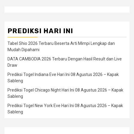
PREDIKSI HARI INI
Tabel Shio 2026 Terbaru Beserta Arti Mimpi Lengkap dan
Mudah Dipahami
DATA CAMBODIA 2026 Terbaru Dengan Hasil Result dan Live
Draw
Prediksi Togel Indiana Eve Hari Ini 08 Agustus 2026 – Kapak
Sableng
Prediksi Togel Chicago Night Hari Ini 08 Agustus 2026 – Kapak
Sableng
Prediksi Togel New York Eve Hari Ini 08 Agustus 2026 – Kapak
Sableng