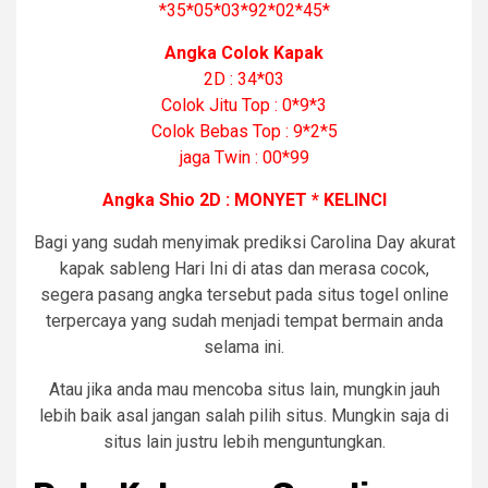
*35*05*03*92*02*45*
Angka Colok Kapak
2D : 34*03
Colok Jitu Top : 0*9*3
Colok Bebas Top : 9*2*5
jaga Twin : 00*99
Angka Shio 2D : MONYET * KELINCI
Bagi yang sudah menyimak prediksi Carolina Day akurat
kapak sableng Hari Ini di atas dan merasa cocok,
segera pasang angka tersebut pada situs togel online
terpercaya yang sudah menjadi tempat bermain anda
selama ini.
Atau jika anda mau mencoba situs lain, mungkin jauh
lebih baik asal jangan salah pilih situs. Mungkin saja di
situs lain justru lebih menguntungkan.