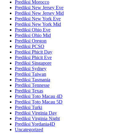
Prediksi Morocco
Prediksi New Jersey Eve
Prediksi New Jersey Mid
Prediksi New York Eve
Prediksi New York Mid
Prediksi Ohio Eve
Prediksi Ohio Mid
Prediksi Oregon
Prediksi PCSO
Prediksi Phicit Day
Prediksi Phicit Eve
Prediksi Singapore
Prediksi Sydney
Prediksi Taiwan
Prediksi Tasmania
Prediksi Tennesse
Prediksi Texas
Prediksi Toto Macau 4D
Prediksi Toto Macau 5D
Prediksi Turki
Prediksi Virginia Day
Prediksi Virginia Night
Prediksi Yordania4D
Uncategorized