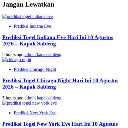
Jangan Lewatkan
Prediksi Indiana Eve
Prediksi Togel Indiana Eve Hari Ini 10 Agustus
2026 – Kapak Sableng
5 hours ago
admin kapaksableng
Prediksi Chicago Night
Prediksi Togel Chicago Night Hari Ini 10 Agustus
2026 – Kapak Sableng
5 hours ago
admin kapaksableng
Prediksi New York Eve
Prediksi Togel New York Eve Hari Ini 10 Agustus