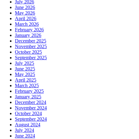
July 2026
June 2026
May 2026
April 2026
March 2026
February 2026
January 2026
December 2025
November 2025
October 2025
September 2025
July 2025
June 2025
May 2025
April 2025
March 2025
February 2025
January 2025
December 2024
November 2024
October 2024
September 2024
August 2024
July 2024
June 2024