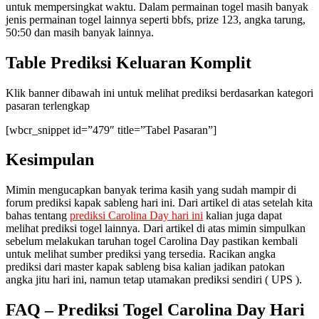
untuk mempersingkat waktu. Dalam permainan togel masih banyak
jenis permainan togel lainnya seperti bbfs, prize 123, angka tarung,
50:50 dan masih banyak lainnya.
Table Prediksi Keluaran Komplit
Klik banner dibawah ini untuk melihat prediksi berdasarkan kategori
pasaran terlengkap
[wbcr_snippet id=”479″ title=”Tabel Pasaran”]
Kesimpulan
Mimin mengucapkan banyak terima kasih yang sudah mampir di
forum prediksi kapak sableng hari ini. Dari artikel di atas setelah kita
bahas tentang
prediksi Carolina Day hari ini
kalian juga dapat
melihat prediksi togel lainnya. Dari artikel di atas mimin simpulkan
sebelum melakukan taruhan togel Carolina Day pastikan kembali
untuk melihat sumber prediksi yang tersedia. Racikan angka
prediksi dari master kapak sableng bisa kalian jadikan patokan
angka jitu hari ini, namun tetap utamakan prediksi sendiri ( UPS ).
FAQ – Prediksi Togel Carolina Day Hari