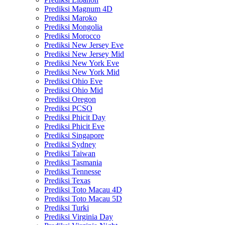
Prediksi Magnum 4D
Prediksi Maroko
Prediksi Mongolia
Prediksi Morocco
Prediksi New Jersey Eve
Prediksi New Jersey Mid
Prediksi New York Eve
Prediksi New York Mid
Prediksi Ohio Eve
Prediksi Ohio Mid
Prediksi Oregon
Prediksi PCSO
Prediksi Phicit Day
Prediksi Phicit Eve
Prediksi Singapore
Prediksi Sydney
Prediksi Taiwan
Prediksi Tasmania
Prediksi Tennesse
Prediksi Texas
Prediksi Toto Macau 4D
Prediksi Toto Macau 5D
Prediksi Turki
Prediksi Virginia Day