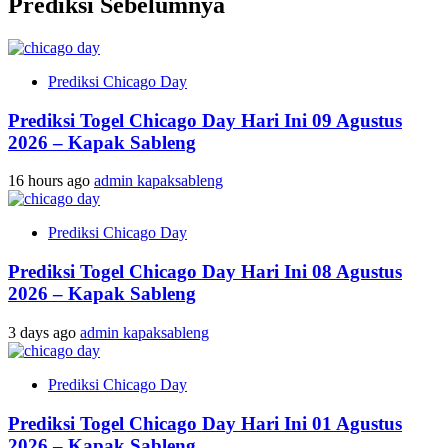
Prediksi Sebelumnya
Prediksi Chicago Day
Prediksi Togel Chicago Day Hari Ini 09 Agustus
2026 – Kapak Sableng
16 hours ago
admin kapaksableng
Prediksi Chicago Day
Prediksi Togel Chicago Day Hari Ini 08 Agustus
2026 – Kapak Sableng
3 days ago
admin kapaksableng
Prediksi Chicago Day
Prediksi Togel Chicago Day Hari Ini 01 Agustus
2026 – Kapak Sableng