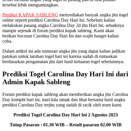
tersebut lebih menguntungkan.
Prediksi KAPAK SABLENG
menyediakan banyak angka jitu togel
online seperti prediksi Carolina Day Hari Ini. Sebelum kalian
melakukan pasang angka Carolina Day 2d jitu Hari Ini, sebaiknya
mampir sejenak di forum prediksi kapak sableng. Kami akan
berikan bocoran Carolina Day Hari Ini dan wajib banget kalian
coba.
Dalam artikel ini ada rumusan angka jitu yang dapat kalian jadikan
patokan untuk taruhan togel hari ini karena sudah di rumuskan
berdasarkan pengamatan jitu dari hasil keluaran togel sebelumnya.
Prediksi Togel Carolina Day Hari Ini dari
Admin Kapak Sableng
Forum prediksi kapak sableng akan memberikan angka jitu Carolina
Day komplit hari ini, mari kita simak dan lihat bersama hasil angka
prediksi Carolina Day terjitu yang sudah di racik oleh team kami.
Prediksi Togel Carolina Day Hari Ini 2 Agustus 2023
Tutup Pasaran : 01.30 WIB – Result pasaran 02.00 WIB