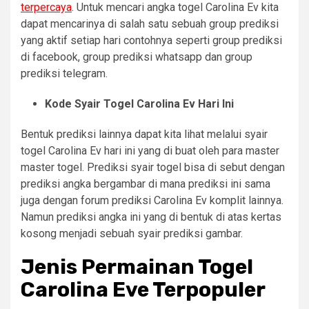
terpercaya
. Untuk mencari angka togel Carolina Ev kita
dapat mencarinya di salah satu sebuah group prediksi
yang aktif setiap hari contohnya seperti group prediksi
di facebook, group prediksi whatsapp dan group
prediksi telegram.
Kode Syair Togel Carolina Ev Hari Ini
Bentuk prediksi lainnya dapat kita lihat melalui syair
togel Carolina Ev hari ini yang di buat oleh para master
master togel. Prediksi syair togel bisa di sebut dengan
prediksi angka bergambar di mana prediksi ini sama
juga dengan forum prediksi Carolina Ev komplit lainnya.
Namun prediksi angka ini yang di bentuk di atas kertas
kosong menjadi sebuah syair prediksi gambar.
Jenis Permainan Togel
Carolina Eve Terpopuler