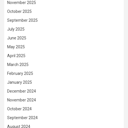
November 2025
October 2025
September 2025
July 2025
June 2025
May 2025
April 2025
March 2025
February 2025
January 2025
December 2024
November 2024
October 2024
September 2024
August 2024