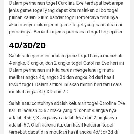
Dalam permainan togel Carolina Eve terdapat beberapa
jenis game togel yang dapat kita mainkan di bo togel
pilihan kalian. Situs bandar togel terpercaya tentunya
akan menyediakan jenis game togel yang sangat ramai
pemainnya. Berikut ini jenis permainan togel terpopuler :
4D/3D/2D
Salah satu game ini adalah game togel hanya menebak
4 angka, 3 angka, dan 2 angka togel Carolina Eve hari ini.
Dalam permainan ini kita harus mengetahui gimana
melihat angka 4d, angka 3d dan angka 2d dari hasil
result togel. Dalam artikel ini akan mimin beri tahu cara
melihat angka 4D, 3D dan 2D.
Salah satu contohnya adalah keluaran togel Carolina Eve
hari ini adalah 4567 maka yang di sebut 4 angka nya
adalah 4567, 3 angkanya adalah 567 dan 2 angkanya
adalah 67. Oleh karena itu, dari hasil keluaran togel
tersebut dapat di simpulkan hasil angka 4d/3d/2d di