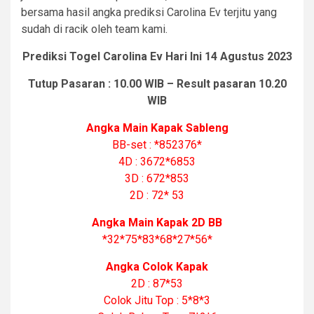
bersama hasil angka prediksi Carolina Ev terjitu yang
sudah di racik oleh team kami.
Prediksi Togel Carolina Ev Hari Ini 14 Agustus 2023
Tutup Pasaran : 10.00 WIB – Result pasaran 10.20
WIB
Angka Main Kapak Sableng
BB-set : *852376*
4D : 3672*6853
3D : 672*853
2D : 72* 53
Angka Main Kapak 2D BB
*32*75*83*68*27*56*
Angka Colok Kapak
2D : 87*53
Colok Jitu Top : 5*8*3