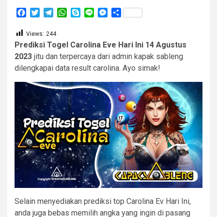
Facebook
Twitter
Telegram
WhatsApp
Skype
Line
Messenger
Share
Views:
244
Prediksi Togel Carolina Eve Hari Ini 14 Agustus
2023
jitu dan terpercaya dari admin kapak sableng
dilengkapai data result carolina. Ayo simak!
Selain menyediakan prediksi top Carolina Ev Hari Ini,
anda juga bebas memilih angka yang ingin di pasang