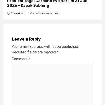
Prediksi Togel Carolina Eve Hari Ini 31 Juli
2026 – Kapak Sableng
1 week ago
admin kapaksableng
Leave a Reply
Your email address will not be published.
Required fields are marked
*
Comment
*