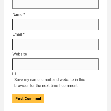
Name
*
Email
*
Website
Save my name, email, and website in this
browser for the next time I comment.