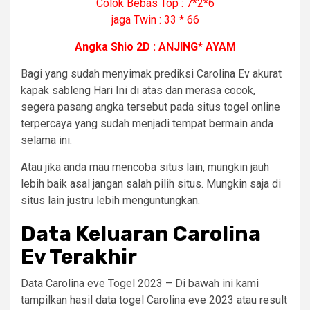
Colok Bebas Top : 7*2*6
jaga Twin : 33 * 66
Angka Shio 2D : ANJING* AYAM
Bagi yang sudah menyimak prediksi Carolina Ev akurat
kapak sableng Hari Ini di atas dan merasa cocok,
segera pasang angka tersebut pada situs togel online
terpercaya yang sudah menjadi tempat bermain anda
selama ini.
Atau jika anda mau mencoba situs lain, mungkin jauh
lebih baik asal jangan salah pilih situs. Mungkin saja di
situs lain justru lebih menguntungkan.
Data Keluaran Carolina
Ev Terakhir
Data Carolina eve Togel 2023 – Di bawah ini kami
tampilkan hasil data togel Carolina eve 2023 atau result