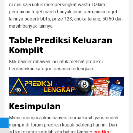
di sini saja untuk mempersingkat waktu. Dalam
permainan togel masih banyak jenis permainan togel
lainnya seperti bbfs, prize 123, angka tarung, 50:50 dan
masih banyak lainnya.
Table Prediksi Keluaran
Komplit
Klik banner dibawah ini untuk melihat prediksi
berdasarkan kategori pasaran terlengkap
Kesimpulan
Mimin mengucapkan banyak terima kasih yang sudah
mampir di forum prediksi kapak sableng hari ini. Dari
artikel di atas setelah kita bahas tentang
prediksi