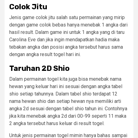
Colok Jitu
Jenis game colok jitu salah satu permainan yang mirip
dengan game colok bebas hanya menebak 1 angka dari
hasil result. Dalam game ini untuk 1 angka yang di taru
Carolina Eve dan jika ingin mendapatkan hadia maka
tebakan angka dan posisi angka tersebut harus sama
dengan angka result togel hari ini.
Taruhan 2D Shio
Dalam permainan togel kita juga bisa menebak nama
hewan yang keluar hari ini sesuai dengan angka tabel
shio setiap tahunnya. Dalam tabel shio terdapat 12
nama hewan shio dan setiap hewan nya memiliki arti
angka 2d sesuai dengan tabel shio tahun ini. Contohnya
jika kita menebak angka 2d dari 00-99 seperti 11 maka
2 angka tersebut harus keluar di result togel.
Untuk jenis permainan togel mimin hanya bahas sampai