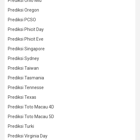
Prediksi Ohio Mid
Prediksi Oregon
Prediksi PCSO
Prediksi Phicit Day
Prediksi Phicit Eve
Prediksi Singapore
Prediksi Sydney
Prediksi Taiwan
Prediksi Tasmania
Prediksi Tennesse
Prediksi Texas
Prediksi Toto Macau 4D
Prediksi Toto Macau 5D
Prediksi Turki
Prediksi Virginia Day