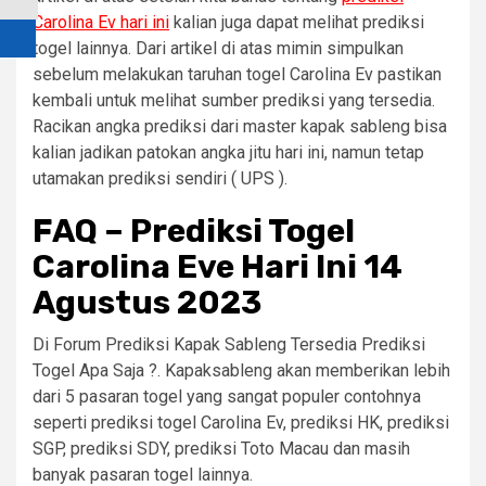
Carolina Ev hari ini
kalian juga dapat melihat prediksi
togel lainnya. Dari artikel di atas mimin simpulkan
sebelum melakukan taruhan togel Carolina Ev pastikan
kembali untuk melihat sumber prediksi yang tersedia.
Racikan angka prediksi dari master kapak sableng bisa
kalian jadikan patokan angka jitu hari ini, namun tetap
utamakan prediksi sendiri ( UPS ).
FAQ – Prediksi Togel
Carolina Eve Hari Ini 14
Agustus 2023
Di Forum Prediksi Kapak Sableng Tersedia Prediksi
Togel Apa Saja ?. Kapaksableng akan memberikan lebih
dari 5 pasaran togel yang sangat populer contohnya
seperti prediksi togel Carolina Ev, prediksi HK, prediksi
SGP, prediksi SDY, prediksi Toto Macau dan masih
banyak pasaran togel lainnya.