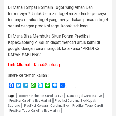
Di Mana Tempat Bermain Togel Yang Aman Dan
terpercaya ?. Untuk bermain togel aman dan terpercaya
tentunya di situs togel yang menyediakan pasaran togel
sesuai dengan prediksi togel kapak sableng.
Di Mana Bisa Membuka Situs Forum Prediksi
KapakSableng ?. Kalian dapat mencari situs kami di
google dengan cara mengetik kata kunci “PREDIKSI
KAPAK SABLENG”.
Link Alternatif KapakSableng
share ke teman kalian :
Facebook
Twitter
Telegram
WhatsApp
Skype
Line
Messenger
Share
Bocoran Keluaran Carolina Eve
Data Togel Carolina Eve
Tags:
Prediksi Carolina Eve Hari Ini
Prediksi Carolina Eve Kapak
Sableng
Prediksi Keluaran Carolina Eve
Prediksi Togel Carolin
Prediksi Togel Carolina Eve Hari Ini