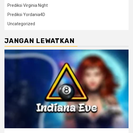
Prediksi Virginia Night
Prediksi Yordania4D
Uncategorized
JANGAN LEWATKAN