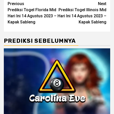
Post
Previous
Next
Prediksi Togel Florida Mid
Prediksi Togel Illinois Mid
navigation
Hari Ini 14 Agustus 2023 –
Hari Ini 14 Agustus 2023 –
Kapak Sableng
Kapak Sableng
PREDIKSI SEBELUMNYA