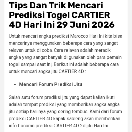
Tips Dan Trik Mencari
Prediksi Togel CARTIER
4D Hari Ini 29 Juni 2026
Untuk mencari angka prediksi Marocco Hari Ini kita bisa
mencarinya menggunakan beberapa cara yang sangat
relavan untuk di coba. Cara relavan adalah meracik
angka yang sangat banyak di gunakan oleh para pemain
togel sampai saat ini, Berikut ini adalah beberapa cara
untuk mencari angka jitu CARTIER 4D :
Mencari Forum Prediksi Jitu
Salah satu forum prediksi jitu yang dapat kalian ikuti
adalah tempat prediksi yang memberikan angka angka
jitu setiap hari nya yang sering tembus. Kami dari forum
prediksi CARTIER 4D kapak sableng akan memberikan
info bocoran prediksi CARTIER 4D 2d jitu Hari Ini.