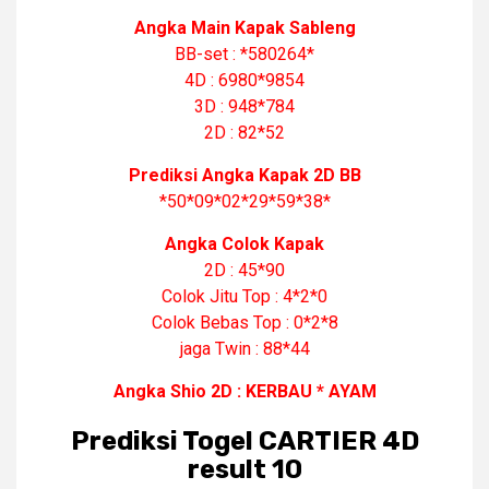
Angka Main Kapak Sableng
BB-set : *580264*
4D : 6980*9854
3D : 948*784
2D : 82*52
Prediksi Angka Kapak 2D BB
*50*09*02*29*59*38*
Angka Colok Kapak
2D : 45*90
Colok Jitu Top : 4*2*0
Colok Bebas Top : 0*2*8
jaga Twin : 88*44
Angka Shio 2D : KERBAU * AYAM
Prediksi Togel CARTIER 4D
result 10