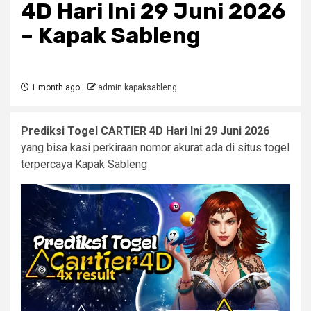
4D Hari Ini 29 Juni 2026
– Kapak Sableng
1 month ago
admin kapaksableng
Prediksi Togel CARTIER 4D Hari Ini 29 Juni 2026
yang bisa kasi perkiraan nomor akurat ada di situs togel
terpercaya Kapak Sableng