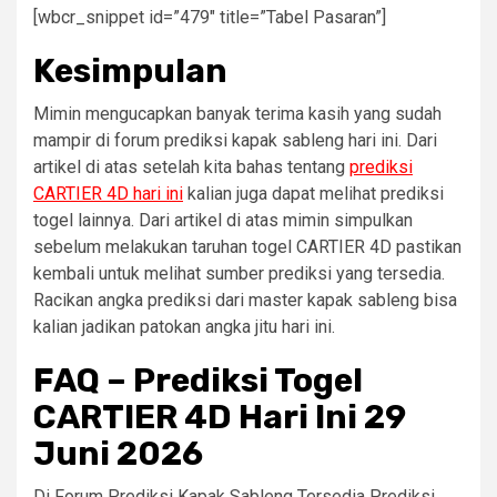
[wbcr_snippet id=”479″ title=”Tabel Pasaran”]
Kesimpulan
Mimin mengucapkan banyak terima kasih yang sudah
mampir di forum prediksi kapak sableng hari ini. Dari
artikel di atas setelah kita bahas tentang
prediksi
CARTIER 4D hari ini
kalian juga dapat melihat prediksi
togel lainnya. Dari artikel di atas mimin simpulkan
sebelum melakukan taruhan togel CARTIER 4D pastikan
kembali untuk melihat sumber prediksi yang tersedia.
Racikan angka prediksi dari master kapak sableng bisa
kalian jadikan patokan angka jitu hari ini.
FAQ – Prediksi Togel
CARTIER 4D Hari Ini 29
Juni 2026
Di Forum Prediksi Kapak Sableng Tersedia Prediksi