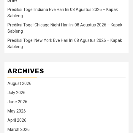
Draw
Prediksi Togel Indiana Eve Hari Ini 08 Agustus 2026 – Kapak
Sableng
Prediksi Togel Chicago Night Hari Ini 08 Agustus 2026 – Kapak
Sableng
Prediksi Togel New York Eve Hari Ini 08 Agustus 2026 – Kapak
Sableng
ARCHIVES
August 2026
July 2026
June 2026
May 2026
April 2026
March 2026