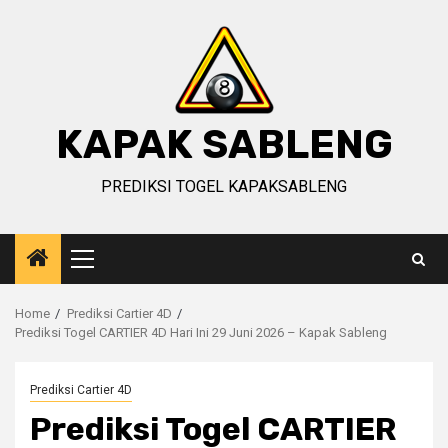
Skip
to
content
KAPAK SABLENG
PREDIKSI TOGEL KAPAKSABLENG
Primary
Menu
Home
Prediksi Cartier 4D
Prediksi Togel CARTIER 4D Hari Ini 29 Juni 2026 – Kapak Sableng
Prediksi Cartier 4D
Prediksi Togel CARTIER