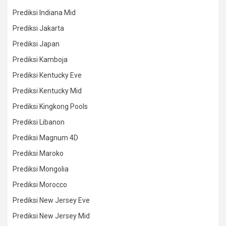
Prediksi Indiana Mid
Prediksi Jakarta
Prediksi Japan
Prediksi Kamboja
Prediksi Kentucky Eve
Prediksi Kentucky Mid
Prediksi Kingkong Pools
Prediksi Libanon
Prediksi Magnum 4D
Prediksi Maroko
Prediksi Mongolia
Prediksi Morocco
Prediksi New Jersey Eve
Prediksi New Jersey Mid