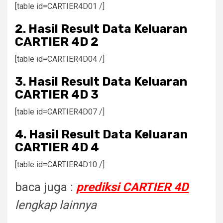
[table id=CARTIER4D01 /]
2. Hasil Result Data Keluaran
CARTIER 4D 2
[table id=CARTIER4D04 /]
3. Hasil Result Data Keluaran
CARTIER 4D 3
[table id=CARTIER4D07 /]
4. Hasil Result Data Keluaran
CARTIER 4D 4
[table id=CARTIER4D10 /]
baca juga :
prediksi CARTIER 4D
lengkap lainnya