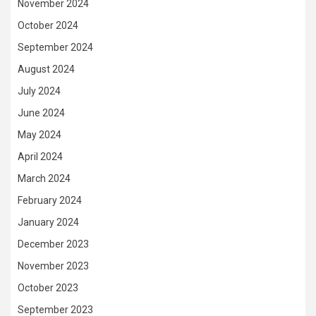
November 2024
October 2024
September 2024
August 2024
July 2024
June 2024
May 2024
April 2024
March 2024
February 2024
January 2024
December 2023
November 2023
October 2023
September 2023