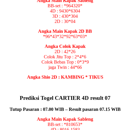
Angka Main Kapak Sableng
BB-set : *964320*
4D : 9430*6304
3D : 430*304
2D : 30*04
Angka Main Kapak 2D BB
*96*43*32*92*63*03*
Angka Colok Kapak
2D : 42*26
Colok Jitu Top : 2*4*6
Colok Bebas Top : 0*3*9
jaga Twin : 44*66
Angka Shio 2D : KAMBING * TIKUS
Prediksi Togel CARTIER 4D result 07
Tutup Pasaran : 07.00 WIB – Result pasaran 07.15 WIB
Angka Main Kapak Sableng
BB-set : *810653*
4D : 8016-1583