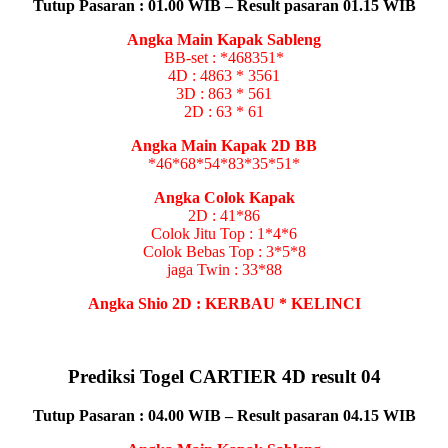
Tutup Pasaran : 01.00 WIB – Result pasaran 01.15 WIB
Angka Main Kapak Sableng
BB-set : *468351*
4D : 4863 * 3561
3D : 863 * 561
2D : 63 * 61
Angka Main Kapak 2D BB
*46*68*54*83*35*51*
Angka Colok Kapak
2D : 41*86
Colok Jitu Top : 1*4*6
Colok Bebas Top : 3*5*8
jaga Twin : 33*88
Angka Shio 2D : KERBAU * KELINCI
Prediksi Togel CARTIER 4D result 04
Tutup Pasaran : 04.00 WIB – Result pasaran 04.15 WIB