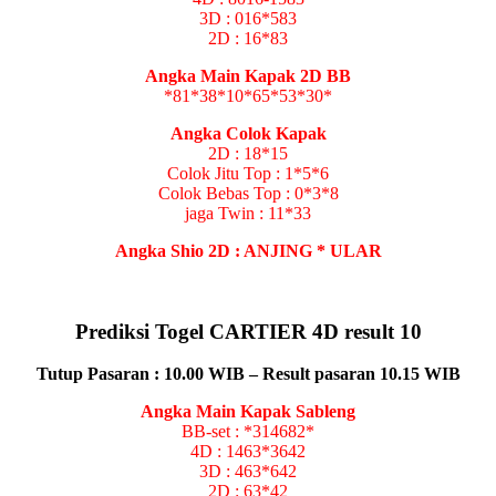
3D : 016*583
2D : 16*83
Angka Main Kapak 2D BB
*81*38*10*65*53*30*
Angka Colok Kapak
2D : 18*15
Colok Jitu Top : 1*5*6
Colok Bebas Top : 0*3*8
jaga Twin : 11*33
Angka Shio 2D : ANJING * ULAR
Prediksi Togel CARTIER 4D result 10
Tutup Pasaran : 10.00 WIB – Result pasaran 10.15 WIB
Angka Main Kapak Sableng
BB-set : *314682*
4D : 1463*3642
3D : 463*642
2D : 63*42