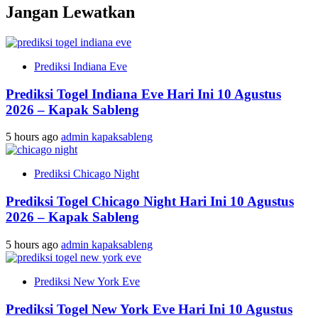
Jangan Lewatkan
Prediksi Indiana Eve
Prediksi Togel Indiana Eve Hari Ini 10 Agustus
2026 – Kapak Sableng
5 hours ago
admin kapaksableng
Prediksi Chicago Night
Prediksi Togel Chicago Night Hari Ini 10 Agustus
2026 – Kapak Sableng
5 hours ago
admin kapaksableng
Prediksi New York Eve
Prediksi Togel New York Eve Hari Ini 10 Agustus