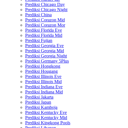
Prediksi Chicago Day
Prediksi Chicago Night
Prediksi China
Prediksi Corazon Mid
Prediksi Corazon Mor
Prediksi Florida Eve
Prediksi Florida Mid
Prediksi Fujian
Prediksi Georgia Eve
Prediksi Georgia Mid
Prediksi Georgia Night
Prediksi Germany 5Plus
Prediksi Hongkong
Prediksi Hougang
Prediksi Illinois Eve
Prediksi Illinois Mid
Prediksi Indiana Eve
Prediksi Indiana Mid
Prediksi Jakarta
Prediksi Japan
Prediksi Kamboja
Prediksi Kentucky Eve
Prediksi Kentucky Mid
Prediksi Kingkong Pools
Prediksi Libanon