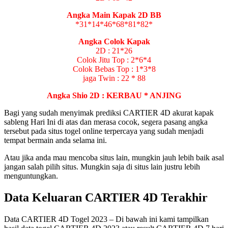
Angka Main Kapak 2D BB
*31*14*46*68*81*82*
Angka Colok Kapak
2D : 21*26
Colok Jitu Top : 2*6*4
Colok Bebas Top : 1*3*8
jaga Twin : 22 * 88
Angka Shio 2D : KERBAU * ANJING
Bagi yang sudah menyimak prediksi CARTIER 4D akurat kapak
sableng Hari Ini di atas dan merasa cocok, segera pasang angka
tersebut pada situs togel online terpercaya yang sudah menjadi
tempat bermain anda selama ini.
Atau jika anda mau mencoba situs lain, mungkin jauh lebih baik asal
jangan salah pilih situs. Mungkin saja di situs lain justru lebih
menguntungkan.
Data Keluaran CARTIER 4D Terakhir
Data CARTIER 4D Togel 2023 – Di bawah ini kami tampilkan