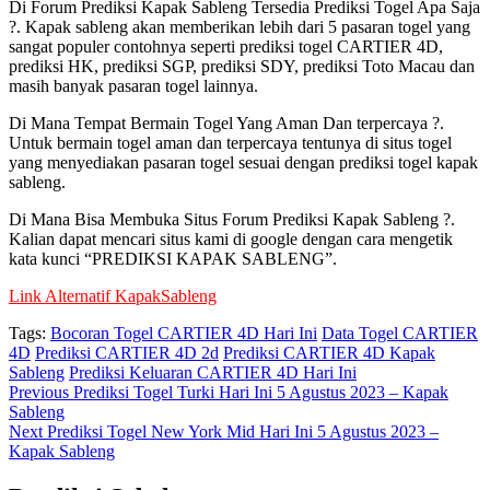
Di Forum Prediksi Kapak Sableng Tersedia Prediksi Togel Apa Saja
?. Kapak sableng akan memberikan lebih dari 5 pasaran togel yang
sangat populer contohnya seperti prediksi togel CARTIER 4D,
prediksi HK, prediksi SGP, prediksi SDY, prediksi Toto Macau dan
masih banyak pasaran togel lainnya.
Di Mana Tempat Bermain Togel Yang Aman Dan terpercaya ?.
Untuk bermain togel aman dan terpercaya tentunya di situs togel
yang menyediakan pasaran togel sesuai dengan prediksi togel kapak
sableng.
Di Mana Bisa Membuka Situs Forum Prediksi Kapak Sableng ?.
Kalian dapat mencari situs kami di google dengan cara mengetik
kata kunci “PREDIKSI KAPAK SABLENG”.
Link Alternatif KapakSableng
Tags:
Bocoran Togel CARTIER 4D Hari Ini
Data Togel CARTIER
4D
Prediksi CARTIER 4D 2d
Prediksi CARTIER 4D Kapak
Sableng
Prediksi Keluaran CARTIER 4D Hari Ini
Post
Previous
Prediksi Togel Turki Hari Ini 5 Agustus 2023 – Kapak
Sableng
navigation
Next
Prediksi Togel New York Mid Hari Ini 5 Agustus 2023 –
Kapak Sableng