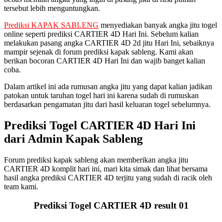
tersebut lebih menguntungkan.
Prediksi KAPAK SABLENG
menyediakan banyak angka jitu togel
online seperti prediksi CARTIER 4D Hari Ini. Sebelum kalian
melakukan pasang angka CARTIER 4D 2d jitu Hari Ini, sebaiknya
mampir sejenak di forum prediksi kapak sableng. Kami akan
berikan bocoran CARTIER 4D Hari Ini dan wajib banget kalian
coba.
Dalam artikel ini ada rumusan angka jitu yang dapat kalian jadikan
patokan untuk taruhan togel hari ini karena sudah di rumuskan
berdasarkan pengamatan jitu dari hasil keluaran togel sebelumnya.
Prediksi Togel CARTIER 4D Hari Ini
dari Admin Kapak Sableng
Forum prediksi kapak sableng akan memberikan angka jitu
CARTIER 4D komplit hari ini, mari kita simak dan lihat bersama
hasil angka prediksi CARTIER 4D terjitu yang sudah di racik oleh
team kami.
Prediksi Togel CARTIER 4D result 01