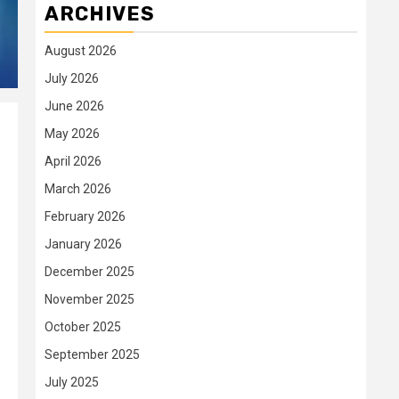
ARCHIVES
August 2026
July 2026
June 2026
May 2026
April 2026
March 2026
February 2026
January 2026
December 2025
November 2025
October 2025
September 2025
July 2025