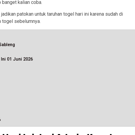
 banget kalian coba.
 jadikan patokan untuk taruhan togel hari ini karena sudah di
n togel sebelumnya.
 Sableng
Ini 01 Juni 2026
6