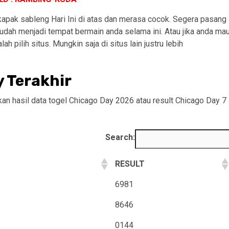
apak sableng Hari Ini di atas dan merasa cocok. Segera pasang
sudah menjadi tempat bermain anda selama ini. Atau jika anda ma
ah pilih situs. Mungkin saja di situs lain justru lebih
 Terakhir
an hasil data togel Chicago Day 2026 atau result Chicago Day 7
Search:
RESULT
6981
8646
0144