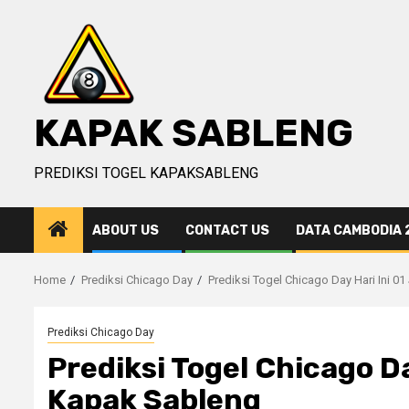
Skip
to
content
KAPAK SABLENG
PREDIKSI TOGEL KAPAKSABLENG
ABOUT US
CONTACT US
DATA CAMBODIA 
Home
Prediksi Chicago Day
Prediksi Togel Chicago Day Hari Ini 0
Prediksi Chicago Day
Prediksi Togel Chicago Da
Kapak Sableng