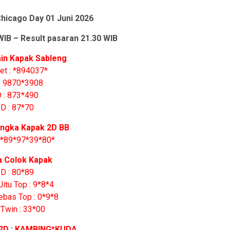
Chicago Day 01 Juni 2026
WIB – Result pasaran 21.30 WIB
in Kapak Sableng
et : *894037*
: 9870*3908
 : 873*490
D : 87*70
Angka Kapak 2D BB
*89*97*39*80*
 Colok Kapak
D : 80*89
Jitu Top : 9*8*4
ebas Top : 0*9*8
 Twin : 33*00
 2D : KAMBING*KUDA