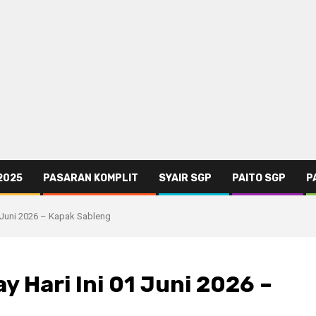
2025
PASARAN KOMPLIT
SYAIR SGP
PAITO SGP
P
1 Juni 2026 – Kapak Sableng
y Hari Ini 01 Juni 2026 –