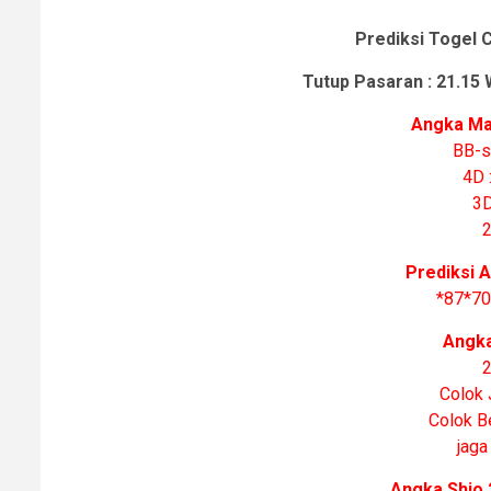
Prediksi Togel 
Tutup Pasaran : 21.15 
Angka Ma
BB-s
4D 
3D
2
Prediksi 
*87*70
Angka
2
Colok 
Colok B
jaga
Angka Shio