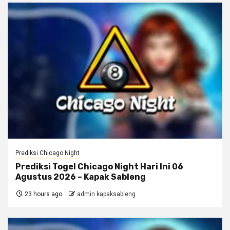
Prediksi Chicago Night
Prediksi Togel Chicago Night Hari Ini 06
Agustus 2026 – Kapak Sableng
23 hours ago
admin kapaksableng