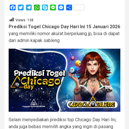
Facebook
Twitter
Telegram
WhatsApp
Skype
Line
Messenger
Share
Views:
138
Prediksi Togel Chicago Day Hari Ini 15 Januari 2026
yang memiliki nomor akurat berpeluang jp, bisa di dapat
dari admin kapak sableng
Selain menyediakan prediksi top Chicago Day Hari Ini,
anda juga bebas memilih angka yang ingin di pasang