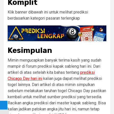
Komplit
Klik banner dibawah ini untuk melihat prediksi
berdasarkan kategori pasaran terlengkap
Kesimpulan
Mimin mengucapkan banyak terima kasih yang sudah
mampir di forum prediksi kapak sableng hari ini. Dari
artikel di atas setelah kita bahas tentang
prediksi
Chicago Day hari ini
kalian juga dapat melihat prediksi
togel lainnya. Dari artikel di atas mimin simpulkan
sebelum melakukan taruhan togel Chicago Day pastikan
kembali untuk melihat sumber prediksi yang tersedia.
Racikan angka prediksi dari master kapak sableng. Bisa
kalian jadikan patokan angka jitu hari ini, namun tetap