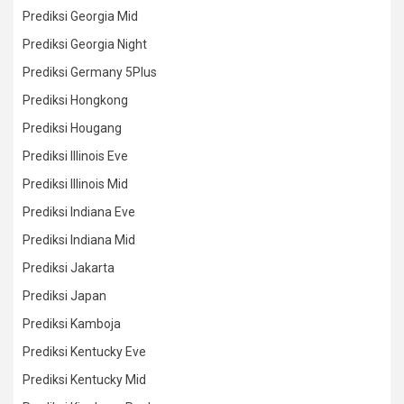
Prediksi Georgia Mid
Prediksi Georgia Night
Prediksi Germany 5Plus
Prediksi Hongkong
Prediksi Hougang
Prediksi Illinois Eve
Prediksi Illinois Mid
Prediksi Indiana Eve
Prediksi Indiana Mid
Prediksi Jakarta
Prediksi Japan
Prediksi Kamboja
Prediksi Kentucky Eve
Prediksi Kentucky Mid