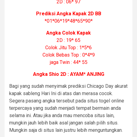
2D : 06* 97
Prediksi Angka Kapak 2D BB
*01*06*19*48*65*90*
Angka Colok Kapak
2D : 19* 65
Colok Jitu Top : 1*5*6
Colok Bebas Top : 0*4*9
jaga Twin : 44* 55
Angka Shio 2D : AYAM* ANJING
Bagi yang sudah menyimak prediksi Chicago Day akurat
kapak sableng Hari Ini di atas dan merasa cocok.
Segera pasang angka tersebut pada situs togel online
terpercaya yang sudah menjadi tempat bermain anda
selama ini. Atau jika anda mau mencoba situs lain,
mungkin jauh lebih baik asal jangan salah pilih situs.
Mungkin saja di situs lain justru lebih menguntungkan.