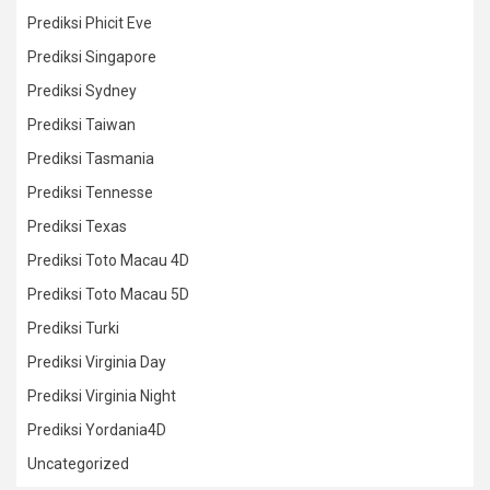
Prediksi Phicit Eve
Prediksi Singapore
Prediksi Sydney
Prediksi Taiwan
Prediksi Tasmania
Prediksi Tennesse
Prediksi Texas
Prediksi Toto Macau 4D
Prediksi Toto Macau 5D
Prediksi Turki
Prediksi Virginia Day
Prediksi Virginia Night
Prediksi Yordania4D
Uncategorized