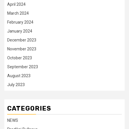
April 2024
March 2024
February 2024
January 2024
December 2023
November 2023
October 2023
September 2023
August 2023
July 2023
CATEGORIES
NEWS