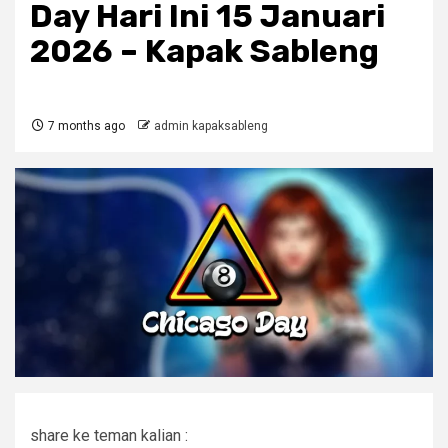
Day Hari Ini 15 Januari
2026 – Kapak Sableng
7 months ago
admin kapaksableng
share ke teman kalian :