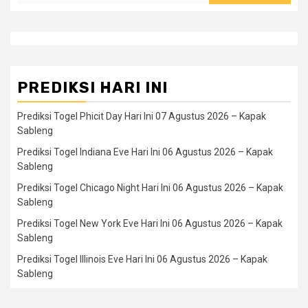
PREDIKSI HARI INI
Prediksi Togel Phicit Day Hari Ini 07 Agustus 2026 – Kapak
Sableng
Prediksi Togel Indiana Eve Hari Ini 06 Agustus 2026 – Kapak
Sableng
Prediksi Togel Chicago Night Hari Ini 06 Agustus 2026 – Kapak
Sableng
Prediksi Togel New York Eve Hari Ini 06 Agustus 2026 – Kapak
Sableng
Prediksi Togel Illinois Eve Hari Ini 06 Agustus 2026 – Kapak
Sableng