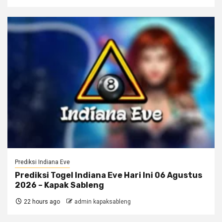
Prediksi Indiana Eve
Prediksi Togel Indiana Eve Hari Ini 06 Agustus
2026 – Kapak Sableng
22 hours ago
admin kapaksableng