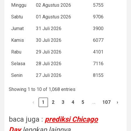
Minggu
02 Agustus 2026
5755
Sabtu
01 Agustus 2026
9706
Jumat
31 Juli 2026
3900
Kamis
30 Juli 2026
6077
Rabu
29 Juli 2026
4101
Selasa
28 Juli 2026
7116
Senin
27 Juli 2026
8155
Showing 1 to 10 of 1,068 entries
…
‹
1
2
3
4
5
107
›
baca juga :
prediksi Chicago
Day
lengkap lainnya