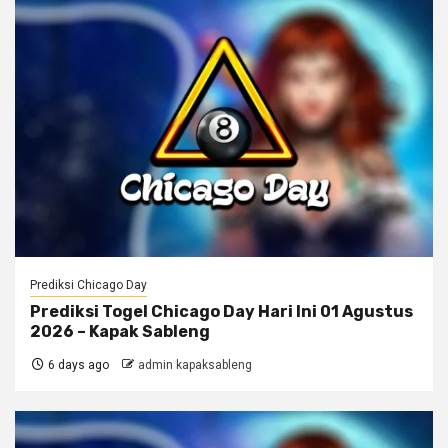
Prediksi Chicago Day
Prediksi Togel Chicago Day Hari Ini 01 Agustus
2026 – Kapak Sableng
6 days ago
admin kapaksableng