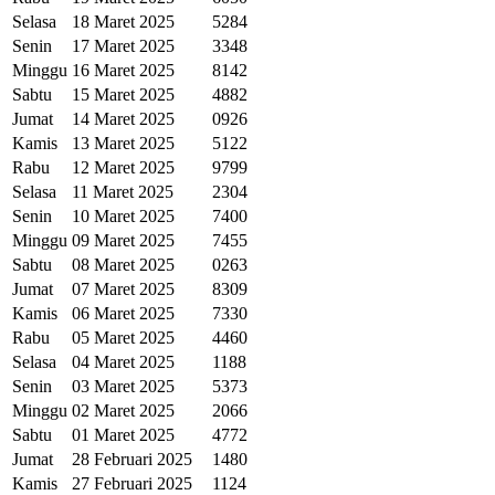
Selasa
18 Maret 2025
5284
Senin
17 Maret 2025
3348
Minggu
16 Maret 2025
8142
Sabtu
15 Maret 2025
4882
Jumat
14 Maret 2025
0926
Kamis
13 Maret 2025
5122
Rabu
12 Maret 2025
9799
Selasa
11 Maret 2025
2304
Senin
10 Maret 2025
7400
Minggu
09 Maret 2025
7455
Sabtu
08 Maret 2025
0263
Jumat
07 Maret 2025
8309
Kamis
06 Maret 2025
7330
Rabu
05 Maret 2025
4460
Selasa
04 Maret 2025
1188
Senin
03 Maret 2025
5373
Minggu
02 Maret 2025
2066
Sabtu
01 Maret 2025
4772
Jumat
28 Februari 2025
1480
Kamis
27 Februari 2025
1124