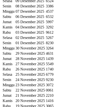
Selasa
09 Desember 2025
6524
Senin
08 Desember 2025
3386
Minggu
07 Desember 2025
4537
Sabtu
06 Desember 2025
6532
Jumat
05 Desember 2025
5997
Kamis
04 Desember 2025
3292
Rabu
03 Desember 2025
9612
Selasa
02 Desember 2025
5267
Senin
01 Desember 2025
8230
Minggu
30 November 2025
3264
Sabtu
29 November 2025
4631
Jumat
28 November 2025
1439
Kamis
27 November 2025
5549
Rabu
26 November 2025
1740
Selasa
25 November 2025
6779
Senin
24 November 2025
9230
Minggu
23 November 2025
3072
Sabtu
22 November 2025
0061
Jumat
21 November 2025
2210
Kamis
20 November 2025
1416
Rabu
19 November 2025
3065