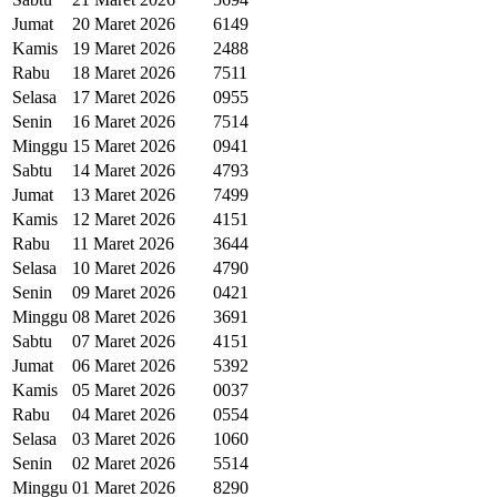
Jumat
20 Maret 2026
6149
Kamis
19 Maret 2026
2488
Rabu
18 Maret 2026
7511
Selasa
17 Maret 2026
0955
Senin
16 Maret 2026
7514
Minggu
15 Maret 2026
0941
Sabtu
14 Maret 2026
4793
Jumat
13 Maret 2026
7499
Kamis
12 Maret 2026
4151
Rabu
11 Maret 2026
3644
Selasa
10 Maret 2026
4790
Senin
09 Maret 2026
0421
Minggu
08 Maret 2026
3691
Sabtu
07 Maret 2026
4151
Jumat
06 Maret 2026
5392
Kamis
05 Maret 2026
0037
Rabu
04 Maret 2026
0554
Selasa
03 Maret 2026
1060
Senin
02 Maret 2026
5514
Minggu
01 Maret 2026
8290