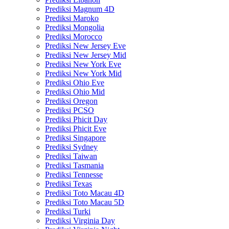
Prediksi Magnum 4D
Prediksi Maroko
Prediksi Mongolia
Prediksi Morocco
Prediksi New Jersey Eve
Prediksi New Jersey Mid
Prediksi New York Eve
Prediksi New York Mid
Prediksi Ohio Eve
Prediksi Ohio Mid
Prediksi Oregon
Prediksi PCSO
Prediksi Phicit Day
Prediksi Phicit Eve
Prediksi Singapore
Prediksi Sydney
Prediksi Taiwan
Prediksi Tasmania
Prediksi Tennesse
Prediksi Texas
Prediksi Toto Macau 4D
Prediksi Toto Macau 5D
Prediksi Turki
Prediksi Virginia Day