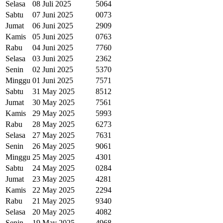
Selasa
08 Juli 2025
5064
Sabtu
07 Juni 2025
0073
Jumat
06 Juni 2025
2909
Kamis
05 Juni 2025
0763
Rabu
04 Juni 2025
7760
Selasa
03 Juni 2025
2362
Senin
02 Juni 2025
5370
Minggu
01 Juni 2025
7571
Sabtu
31 May 2025
8512
Jumat
30 May 2025
7561
Kamis
29 May 2025
5993
Rabu
28 May 2025
6273
Selasa
27 May 2025
7631
Senin
26 May 2025
9061
Minggu
25 May 2025
4301
Sabtu
24 May 2025
0284
Jumat
23 May 2025
4281
Kamis
22 May 2025
2294
Rabu
21 May 2025
9340
Selasa
20 May 2025
4082
Senin
19 May 2025
4968