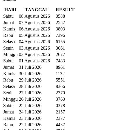
HARI
TANGGAL
RESULT
Sabtu
08 Agustus 2026
0588
Jumat
07 Agustus 2026
2557
Kamis
06 Agustus 2026
3803
Rabu
05 Agustus 2026
7396
Selasa
04 Agustus 2026
6155
Senin
03 Agustus 2026
3061
Minggu
02 Agustus 2026
2677
Sabtu
01 Agustus 2026
7483
Jumat
31 Juli 2026
8961
Kamis
30 Juli 2026
1132
Rabu
29 Juli 2026
5551
Selasa
28 Juli 2026
8366
Senin
27 Juli 2026
2370
Minggu
26 Juli 2026
3760
Sabtu
25 Juli 2026
0378
Jumat
24 Juli 2026
2157
Kamis
23 Juli 2026
2377
Rabu
22 Juli 2026
4437