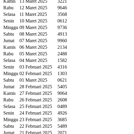
Kamis
13 Maret 2025
3221
Rabu
12 Maret 2025
9646
Selasa
11 Maret 2025
3568
Senin
10 Maret 2025
0612
Minggu
09 Maret 2025
9736
Sabtu
08 Maret 2025
4913
Jumat
07 Maret 2025
9960
Kamis
06 Maret 2025
2134
Rabu
05 Maret 2025
2488
Selasa
04 Maret 2025
1582
Senin
03 Februari 2025
4316
Minggu
02 Februari 2025
1303
Sabtu
01 Maret 2025
0621
Jumat
28 Februari 2025
5405
Kamis
27 Februari 2025
9064
Rabu
26 Februari 2025
2608
Selasa
25 Februari 2025
0489
Senin
24 Februari 2025
4926
Minggu
23 Februari 2025
3685
Sabtu
22 Februari 2025
5489
Jumat
21 Februari 2025
2071