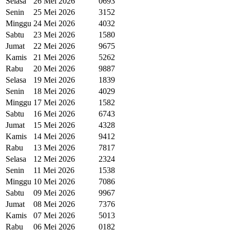
Selasa
26 Mei 2026
0693
Senin
25 Mei 2026
3152
Minggu
24 Mei 2026
4032
Sabtu
23 Mei 2026
1580
Jumat
22 Mei 2026
9675
Kamis
21 Mei 2026
5262
Rabu
20 Mei 2026
9887
Selasa
19 Mei 2026
1839
Senin
18 Mei 2026
4029
Minggu
17 Mei 2026
1582
Sabtu
16 Mei 2026
6743
Jumat
15 Mei 2026
4328
Kamis
14 Mei 2026
9412
Rabu
13 Mei 2026
7817
Selasa
12 Mei 2026
2324
Senin
11 Mei 2026
1538
Minggu
10 Mei 2026
7086
Sabtu
09 Mei 2026
9967
Jumat
08 Mei 2026
7376
Kamis
07 Mei 2026
5013
Rabu
06 Mei 2026
0182