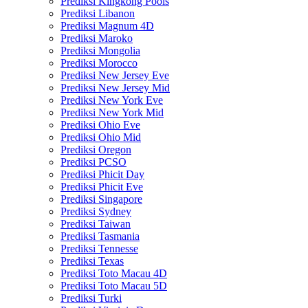
Prediksi Kingkong Pools
Prediksi Libanon
Prediksi Magnum 4D
Prediksi Maroko
Prediksi Mongolia
Prediksi Morocco
Prediksi New Jersey Eve
Prediksi New Jersey Mid
Prediksi New York Eve
Prediksi New York Mid
Prediksi Ohio Eve
Prediksi Ohio Mid
Prediksi Oregon
Prediksi PCSO
Prediksi Phicit Day
Prediksi Phicit Eve
Prediksi Singapore
Prediksi Sydney
Prediksi Taiwan
Prediksi Tasmania
Prediksi Tennesse
Prediksi Texas
Prediksi Toto Macau 4D
Prediksi Toto Macau 5D
Prediksi Turki