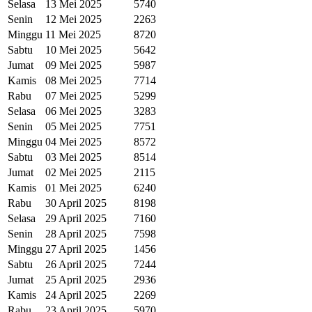
Selasa
13 Mei 2025
5740
Senin
12 Mei 2025
2263
Minggu
11 Mei 2025
8720
Sabtu
10 Mei 2025
5642
Jumat
09 Mei 2025
5987
Kamis
08 Mei 2025
7714
Rabu
07 Mei 2025
5299
Selasa
06 Mei 2025
3283
Senin
05 Mei 2025
7751
Minggu
04 Mei 2025
8572
Sabtu
03 Mei 2025
8514
Jumat
02 Mei 2025
2115
Kamis
01 Mei 2025
6240
Rabu
30 April 2025
8198
Selasa
29 April 2025
7160
Senin
28 April 2025
7598
Minggu
27 April 2025
1456
Sabtu
26 April 2025
7244
Jumat
25 April 2025
2936
Kamis
24 April 2025
2269
Rabu
23 April 2025
5970