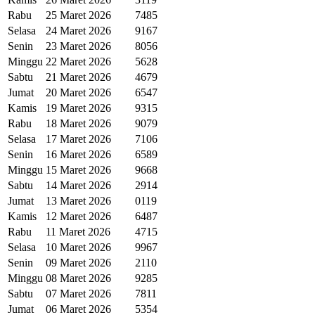
Rabu
25 Maret 2026
7485
Selasa
24 Maret 2026
9167
Senin
23 Maret 2026
8056
Minggu
22 Maret 2026
5628
Sabtu
21 Maret 2026
4679
Jumat
20 Maret 2026
6547
Kamis
19 Maret 2026
9315
Rabu
18 Maret 2026
9079
Selasa
17 Maret 2026
7106
Senin
16 Maret 2026
6589
Minggu
15 Maret 2026
9668
Sabtu
14 Maret 2026
2914
Jumat
13 Maret 2026
0119
Kamis
12 Maret 2026
6487
Rabu
11 Maret 2026
4715
Selasa
10 Maret 2026
9967
Senin
09 Maret 2026
2110
Minggu
08 Maret 2026
9285
Sabtu
07 Maret 2026
7811
Jumat
06 Maret 2026
5354