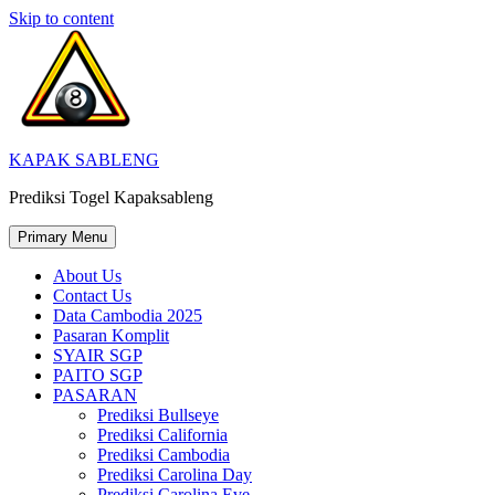
Skip to content
KAPAK SABLENG
Prediksi Togel Kapaksableng
Primary Menu
About Us
Contact Us
Data Cambodia 2025
Pasaran Komplit
SYAIR SGP
PAITO SGP
PASARAN
Prediksi Bullseye
Prediksi California
Prediksi Cambodia
Prediksi Carolina Day
Prediksi Carolina Eve