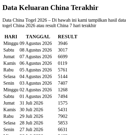
Data Keluaran China Terakhir
Data China Togel 2026 – Di bawah ini kami tampilkan hasil data
togel China 2026 atau result China 7 hari terakhir
HARI
TANGGAL
RESULT
Minggu
09 Agustus 2026
3946
Sabtu
08 Agustus 2026
3017
Jumat
07 Agustus 2026
6699
Kamis
06 Agustus 2026
0119
Rabu
05 Agustus 2026
5761
Selasa
04 Agustus 2026
5144
Senin
03 Agustus 2026
7407
Minggu
02 Agustus 2026
1268
Sabtu
01 Agustus 2026
7494
Jumat
31 Juli 2026
1575
Kamis
30 Juli 2026
5431
Rabu
29 Juli 2026
7902
Selasa
28 Juli 2026
5853
Senin
27 Juli 2026
6631