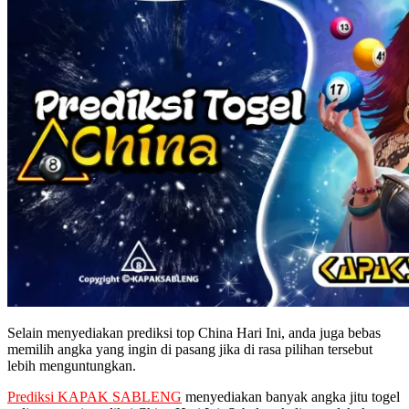
Selain menyediakan prediksi top China Hari Ini, anda juga bebas
memilih angka yang ingin di pasang jika di rasa pilihan tersebut
lebih menguntungkan.
Prediksi KAPAK SABLENG
menyediakan banyak angka jitu togel