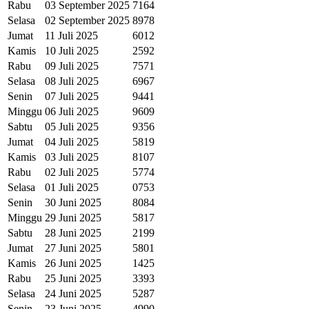
Rabu
03 September 2025
7164
Selasa
02 September 2025
8978
Jumat
11 Juli 2025
6012
Kamis
10 Juli 2025
2592
Rabu
09 Juli 2025
7571
Selasa
08 Juli 2025
6967
Senin
07 Juli 2025
9441
Minggu
06 Juli 2025
9609
Sabtu
05 Juli 2025
9356
Jumat
04 Juli 2025
5819
Kamis
03 Juli 2025
8107
Rabu
02 Juli 2025
5774
Selasa
01 Juli 2025
0753
Senin
30 Juni 2025
8084
Minggu
29 Juni 2025
5817
Sabtu
28 Juni 2025
2199
Jumat
27 Juni 2025
5801
Kamis
26 Juni 2025
1425
Rabu
25 Juni 2025
3393
Selasa
24 Juni 2025
5287
Senin
23 Juni 2025
4990