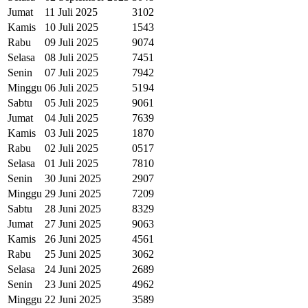
Jumat
11 Juli 2025
3102
Kamis
10 Juli 2025
1543
Rabu
09 Juli 2025
9074
Selasa
08 Juli 2025
7451
Senin
07 Juli 2025
7942
Minggu
06 Juli 2025
5194
Sabtu
05 Juli 2025
9061
Jumat
04 Juli 2025
7639
Kamis
03 Juli 2025
1870
Rabu
02 Juli 2025
0517
Selasa
01 Juli 2025
7810
Senin
30 Juni 2025
2907
Minggu
29 Juni 2025
7209
Sabtu
28 Juni 2025
8329
Jumat
27 Juni 2025
9063
Kamis
26 Juni 2025
4561
Rabu
25 Juni 2025
3062
Selasa
24 Juni 2025
2689
Senin
23 Juni 2025
4962
Minggu
22 Juni 2025
3589