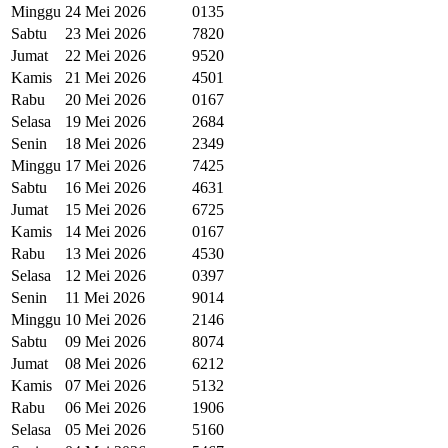
Minggu
24 Mei 2026
0135
Sabtu
23 Mei 2026
7820
Jumat
22 Mei 2026
9520
Kamis
21 Mei 2026
4501
Rabu
20 Mei 2026
0167
Selasa
19 Mei 2026
2684
Senin
18 Mei 2026
2349
Minggu
17 Mei 2026
7425
Sabtu
16 Mei 2026
4631
Jumat
15 Mei 2026
6725
Kamis
14 Mei 2026
0167
Rabu
13 Mei 2026
4530
Selasa
12 Mei 2026
0397
Senin
11 Mei 2026
9014
Minggu
10 Mei 2026
2146
Sabtu
09 Mei 2026
8074
Jumat
08 Mei 2026
6212
Kamis
07 Mei 2026
5132
Rabu
06 Mei 2026
1906
Selasa
05 Mei 2026
5160