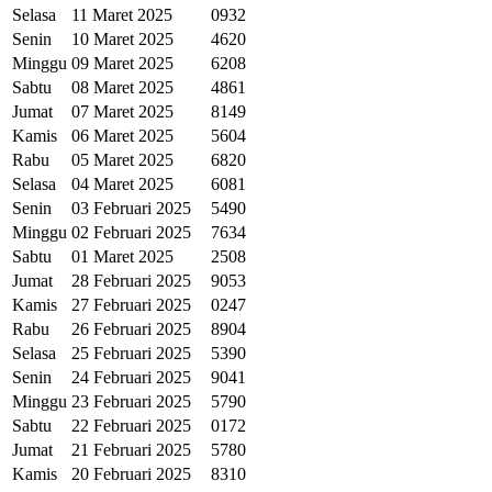
Selasa
11 Maret 2025
0932
Senin
10 Maret 2025
4620
Minggu
09 Maret 2025
6208
Sabtu
08 Maret 2025
4861
Jumat
07 Maret 2025
8149
Kamis
06 Maret 2025
5604
Rabu
05 Maret 2025
6820
Selasa
04 Maret 2025
6081
Senin
03 Februari 2025
5490
Minggu
02 Februari 2025
7634
Sabtu
01 Maret 2025
2508
Jumat
28 Februari 2025
9053
Kamis
27 Februari 2025
0247
Rabu
26 Februari 2025
8904
Selasa
25 Februari 2025
5390
Senin
24 Februari 2025
9041
Minggu
23 Februari 2025
5790
Sabtu
22 Februari 2025
0172
Jumat
21 Februari 2025
5780
Kamis
20 Februari 2025
8310