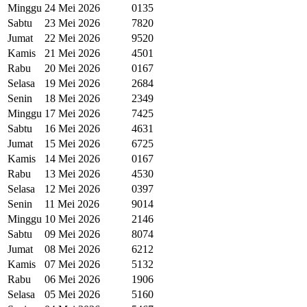
Minggu
24 Mei 2026
0135
Sabtu
23 Mei 2026
7820
Jumat
22 Mei 2026
9520
Kamis
21 Mei 2026
4501
Rabu
20 Mei 2026
0167
Selasa
19 Mei 2026
2684
Senin
18 Mei 2026
2349
Minggu
17 Mei 2026
7425
Sabtu
16 Mei 2026
4631
Jumat
15 Mei 2026
6725
Kamis
14 Mei 2026
0167
Rabu
13 Mei 2026
4530
Selasa
12 Mei 2026
0397
Senin
11 Mei 2026
9014
Minggu
10 Mei 2026
2146
Sabtu
09 Mei 2026
8074
Jumat
08 Mei 2026
6212
Kamis
07 Mei 2026
5132
Rabu
06 Mei 2026
1906
Selasa
05 Mei 2026
5160