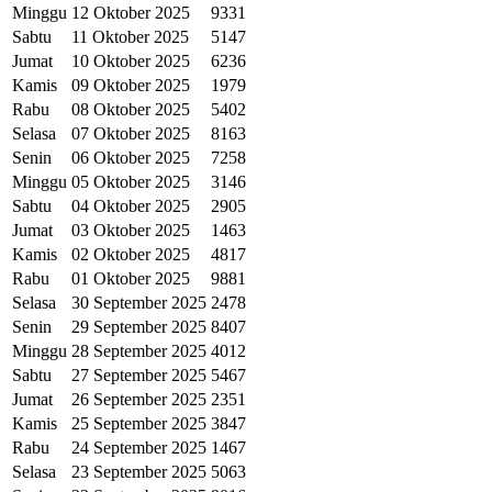
Minggu
12 Oktober 2025
9331
Sabtu
11 Oktober 2025
5147
Jumat
10 Oktober 2025
6236
Kamis
09 Oktober 2025
1979
Rabu
08 Oktober 2025
5402
Selasa
07 Oktober 2025
8163
Senin
06 Oktober 2025
7258
Minggu
05 Oktober 2025
3146
Sabtu
04 Oktober 2025
2905
Jumat
03 Oktober 2025
1463
Kamis
02 Oktober 2025
4817
Rabu
01 Oktober 2025
9881
Selasa
30 September 2025
2478
Senin
29 September 2025
8407
Minggu
28 September 2025
4012
Sabtu
27 September 2025
5467
Jumat
26 September 2025
2351
Kamis
25 September 2025
3847
Rabu
24 September 2025
1467
Selasa
23 September 2025
5063