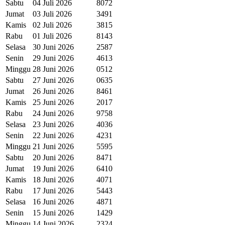
Sabtu
04 Juli 2026
8072
Jumat
03 Juli 2026
3491
Kamis
02 Juli 2026
3815
Rabu
01 Juli 2026
8143
Selasa
30 Juni 2026
2587
Senin
29 Juni 2026
4613
Minggu
28 Juni 2026
0512
Sabtu
27 Juni 2026
0635
Jumat
26 Juni 2026
8461
Kamis
25 Juni 2026
2017
Rabu
24 Juni 2026
9758
Selasa
23 Juni 2026
4036
Senin
22 Juni 2026
4231
Minggu
21 Juni 2026
5595
Sabtu
20 Juni 2026
8471
Jumat
19 Juni 2026
6410
Kamis
18 Juni 2026
4071
Rabu
17 Juni 2026
5443
Selasa
16 Juni 2026
4871
Senin
15 Juni 2026
1429
Minggu
14 Juni 2026
2324