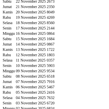
Sabtu
22 November 2025
2673
Jumat
21 November 2025
2350
Kamis
20 November 2025
8049
Rabu
19 November 2025
4269
Selasa
18 November 2025
8560
Senin
17 November 2025
2144
Minggu
16 November 2025
0864
Sabtu
15 November 2025
1684
Jumat
14 November 2025
0867
Kamis
13 November 2025
1722
Rabu
12 November 2025
1803
Selasa
11 November 2025
0357
Senin
10 November 2025
5903
Minggu
09 November 2025
9534
Sabtu
08 November 2025
6518
Jumat
07 November 2025
7916
Kamis
06 November 2025
5467
Rabu
05 November 2025
2416
Selasa
04 November 2025
7632
Senin
03 November 2025
6720
Minggu
02 November 2025
6834