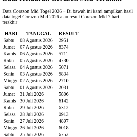
Data Corazon Mid Togel 2026 – Di bawah ini kami tampilkan hasil
data togel Corazon Mid 2026 atau result Corazon Mid 7 hari
terakhir
HARI
TANGGAL
RESULT
Sabtu
08 Agustus 2026
2951
Jumat
07 Agustus 2026
8374
Kamis
06 Agustus 2026
5711
Rabu
05 Agustus 2026
4730
Selasa
04 Agustus 2026
5071
Senin
03 Agustus 2026
5834
Minggu
02 Agustus 2026
2710
Sabtu
01 Agustus 2026
2031
Jumat
31 Juli 2026
5806
Kamis
30 Juli 2026
6142
Rabu
29 Juli 2026
6312
Selasa
28 Juli 2026
0913
Senin
27 Juli 2026
4897
Minggu
26 Juli 2026
6018
Sabtu
25 Juli 2026
6752