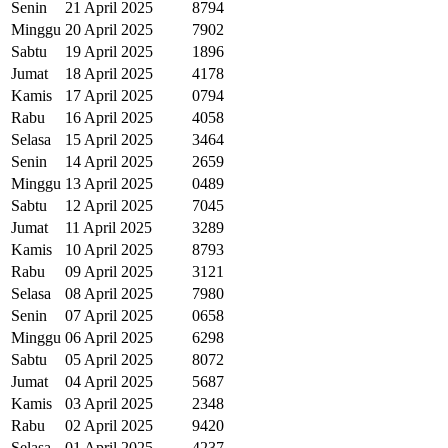
Senin
21 April 2025
8794
Minggu
20 April 2025
7902
Sabtu
19 April 2025
1896
Jumat
18 April 2025
4178
Kamis
17 April 2025
0794
Rabu
16 April 2025
4058
Selasa
15 April 2025
3464
Senin
14 April 2025
2659
Minggu
13 April 2025
0489
Sabtu
12 April 2025
7045
Jumat
11 April 2025
3289
Kamis
10 April 2025
8793
Rabu
09 April 2025
3121
Selasa
08 April 2025
7980
Senin
07 April 2025
0658
Minggu
06 April 2025
6298
Sabtu
05 April 2025
8072
Jumat
04 April 2025
5687
Kamis
03 April 2025
2348
Rabu
02 April 2025
9420
Selasa
01 April 2025
4237