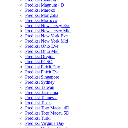
Prediksi Magnum 4D
Prediksi Maroko
Prediksi Mongolia
Prediksi Morocco
Prediksi New Jersey Eve
Prediksi New Jersey Mid
Prediksi New York Eve
Prediksi New York Mid
Prediksi Ohio Eve
Prediksi Ohio Mid
Prediksi Oregon
Prediksi PCSO
Prediksi Phicit Day
Prediksi Phicit Eve
Prediksi Singapore
Prediksi Sydney
Prediksi Taiwan
Prediksi Tasmania
Prediksi Tennesse
Prediksi Texas
Prediksi Toto Macau 4D
Prediksi Toto Macau 5D
Prediksi Turki
Prediksi Virginia Day