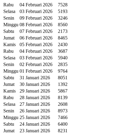
Rabu
04 Februari 2026
7528
Selasa
03 Februari 2026
5193
Senin
09 Februari 2026
3246
Minggu
08 Februari 2026
8560
Sabtu
07 Februari 2026
2173
Jumat
06 Februari 2026
8465
Kamis
05 Februari 2026
2430
Rabu
04 Februari 2026
3687
Selasa
03 Februari 2026
5940
Senin
02 Februari 2026
2835
Minggu
01 Februari 2026
9764
Sabtu
31 Januari 2026
8051
Jumat
30 Januari 2026
1392
Kamis
29 Januari 2026
5867
Rabu
28 Januari 2026
8139
Selasa
27 Januari 2026
2608
Senin
26 Januari 2026
8973
Minggu
25 Januari 2026
7466
Sabtu
24 Januari 2026
6400
Jumat
23 Januari 2026
8231