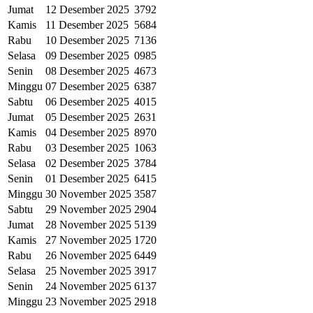
Jumat
12 Desember 2025
3792
Kamis
11 Desember 2025
5684
Rabu
10 Desember 2025
7136
Selasa
09 Desember 2025
0985
Senin
08 Desember 2025
4673
Minggu
07 Desember 2025
6387
Sabtu
06 Desember 2025
4015
Jumat
05 Desember 2025
2631
Kamis
04 Desember 2025
8970
Rabu
03 Desember 2025
1063
Selasa
02 Desember 2025
3784
Senin
01 Desember 2025
6415
Minggu
30 November 2025
3587
Sabtu
29 November 2025
2904
Jumat
28 November 2025
5139
Kamis
27 November 2025
1720
Rabu
26 November 2025
6449
Selasa
25 November 2025
3917
Senin
24 November 2025
6137
Minggu
23 November 2025
2918