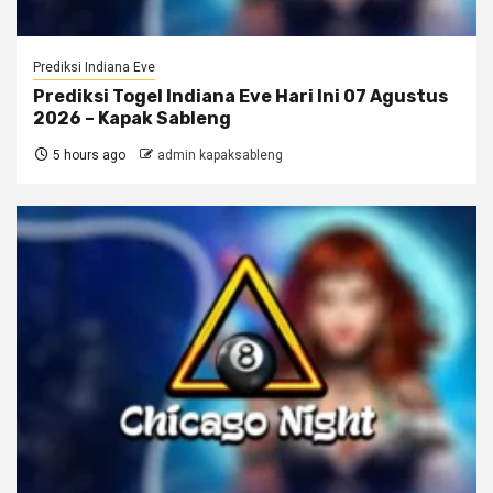
Prediksi Indiana Eve
Prediksi Togel Indiana Eve Hari Ini 07 Agustus
2026 – Kapak Sableng
5 hours ago
admin kapaksableng