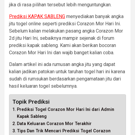
jika di rasa pilihan tersebut lebih menguntungkan.
Prediksi KAPAK SABLENG
menyediakan banyak angka
jitu togel online seperti prediksi Corazon Mor Hari Ini.
Sebelum kalian melakukan pasang angka Corazon Mor
2d jitu Hari Ini, sebaiknya mampir sejenak di forum
prediksi kapak sableng. Kami akan berikan bocoran
Corazon Mor Hari Ini dan wajib banget kalian coba.
Dalam artikel ini ada rumusan angka jitu yang dapat
kalian jadikan patokan untuk taruhan togel hari ini karena
sudah di rumsukan berdasarkan pengamataan jitu dari
hasil keluaran togel sebelumnya.
Topik Prediksi
Prediksi Togel Corazon Mor Hari Ini dari Admin
Kapak Sableng
Data Keluaran Corazon Mor Terakhir
Tips Dan Trik Mencari Prediksi Togel Corazon