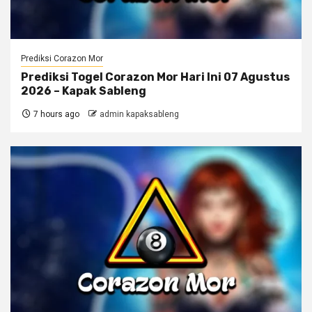
Prediksi Corazon Mor
Prediksi Togel Corazon Mor Hari Ini 07 Agustus
2026 – Kapak Sableng
7 hours ago
admin kapaksableng