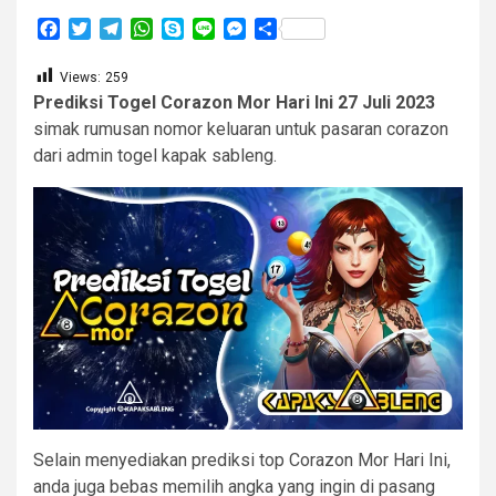
Facebook
Twitter
Telegram
WhatsApp
Skype
Line
Messenger
Share
Views:
259
Prediksi Togel Corazon Mor Hari Ini 27 Juli 2023
simak rumusan nomor keluaran untuk pasaran corazon
dari admin togel kapak sableng.
Selain menyediakan prediksi top Corazon Mor Hari Ini,
anda juga bebas memilih angka yang ingin di pasang