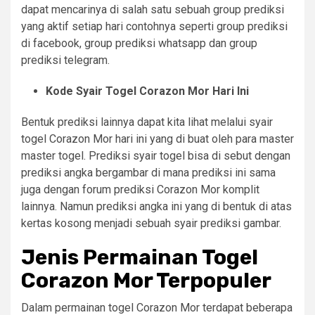
dapat mencarinya di salah satu sebuah group prediksi
yang aktif setiap hari contohnya seperti group prediksi
di facebook, group prediksi whatsapp dan group
prediksi telegram.
Kode Syair Togel Corazon Mor Hari Ini
Bentuk prediksi lainnya dapat kita lihat melalui syair
togel Corazon Mor hari ini yang di buat oleh para master
master togel. Prediksi syair togel bisa di sebut dengan
prediksi angka bergambar di mana prediksi ini sama
juga dengan forum prediksi Corazon Mor komplit
lainnya. Namun prediksi angka ini yang di bentuk di atas
kertas kosong menjadi sebuah syair prediksi gambar.
Jenis Permainan Togel
Corazon Mor Terpopuler
Dalam permainan togel Corazon Mor terdapat beberapa