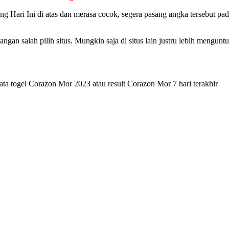
Hari Ini di atas dan merasa cocok, segera pasang angka tersebut pada
angan salah pilih situs. Mungkin saja di situs lain justru lebih mengunt
ta togel Corazon Mor 2023 atau result Corazon Mor 7 hari terakhir