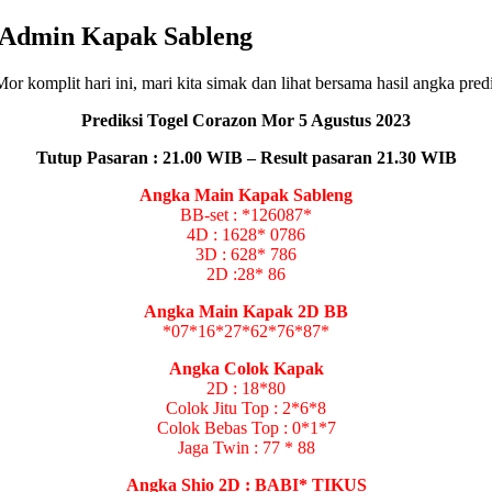
i Admin Kapak Sableng
komplit hari ini, mari kita simak dan lihat bersama hasil angka predi
Prediksi Togel Corazon Mor 5 Agustus 2023
Tutup Pasaran : 21.00 WIB – Result pasaran 21.30 WIB
Angka Main Kapak Sableng
BB-set : *126087*
4D : 1628* 0786
3D : 628* 786
2D :28* 86
Angka Main Kapak 2D BB
*07*16*27*62*76*87*
Angka Colok Kapak
2D : 18*80
Colok Jitu Top : 2*6*8
Colok Bebas Top : 0*1*7
Jaga Twin : 77 * 88
Angka Shio 2D : BABI* TIKUS