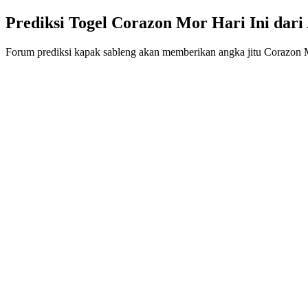
Prediksi Togel Corazon Mor Hari Ini dar
Forum prediksi kapak sableng akan memberikan angka jitu Corazon Mor 