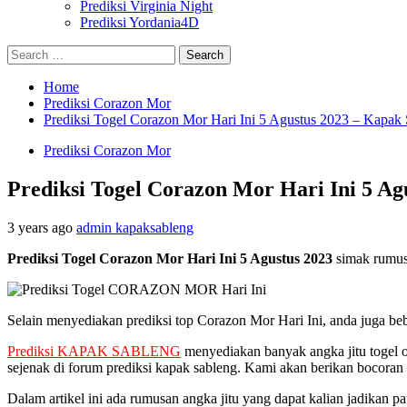
Prediksi Virginia Night
Prediksi Yordania4D
Search
for:
Home
Prediksi Corazon Mor
Prediksi Togel Corazon Mor Hari Ini 5 Agustus 2023 – Kapak
Prediksi Corazon Mor
Prediksi Togel Corazon Mor Hari Ini 5 Ag
3 years ago
admin kapaksableng
Prediksi Togel Corazon Mor Hari Ini 5 Agustus 2023
simak rumusa
Selain menyediakan prediksi top Corazon Mor Hari Ini, anda juga beb
Prediksi KAPAK SABLENG
menyediakan banyak angka jitu togel o
sejenak di forum prediksi kapak sableng. Kami akan berikan bocoran
Dalam artikel ini ada rumusan angka jitu yang dapat kalian jadikan p