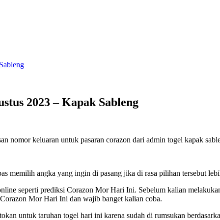
 Sableng
ustus 2023 – Kapak Sableng
n nomor keluaran untuk pasaran corazon dari admin togel kapak sabl
as memilih angka yang ingin di pasang jika di rasa pilihan tersebut l
nline seperti prediksi Corazon Mor Hari Ini. Sebelum kalian melakuka
 Corazon Mor Hari Ini dan wajib banget kalian coba.
atokan untuk taruhan togel hari ini karena sudah di rumsukan berdasarka