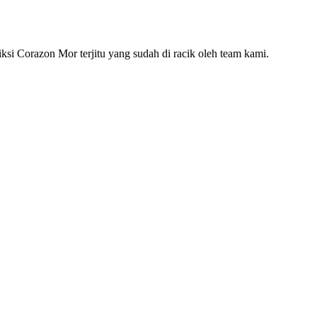
ksi Corazon Mor terjitu yang sudah di racik oleh team kami.