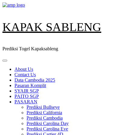
Skip
to
content
KAPAK SABLENG
Prediksi Togel Kapaksableng
Primary
Menu
About Us
Contact Us
Data Cambodia 2025
Pasaran Komplit
SYAIR SGP
PAITO SGP
PASARAN
Prediksi Bullseye
Prediksi California
Prediksi Cambodia
Prediksi Carolina Day
Prediksi Carolina Eve
Prediksi Cartier 4D