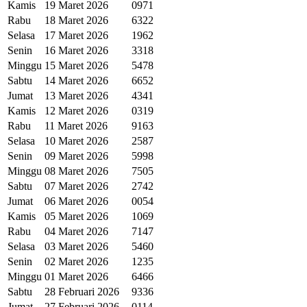
Kamis
19 Maret 2026
0971
Rabu
18 Maret 2026
6322
Selasa
17 Maret 2026
1962
Senin
16 Maret 2026
3318
Minggu
15 Maret 2026
5478
Sabtu
14 Maret 2026
6652
Jumat
13 Maret 2026
4341
Kamis
12 Maret 2026
0319
Rabu
11 Maret 2026
9163
Selasa
10 Maret 2026
2587
Senin
09 Maret 2026
5998
Minggu
08 Maret 2026
7505
Sabtu
07 Maret 2026
2742
Jumat
06 Maret 2026
0054
Kamis
05 Maret 2026
1069
Rabu
04 Maret 2026
7147
Selasa
03 Maret 2026
5460
Senin
02 Maret 2026
1235
Minggu
01 Maret 2026
6466
Sabtu
28 Februari 2026
9336
Jumat
27 Februari 2026
0114