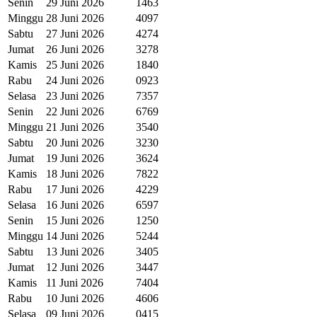
Senin
29 Juni 2026
1463
Minggu
28 Juni 2026
4097
Sabtu
27 Juni 2026
4274
Jumat
26 Juni 2026
3278
Kamis
25 Juni 2026
1840
Rabu
24 Juni 2026
0923
Selasa
23 Juni 2026
7357
Senin
22 Juni 2026
6769
Minggu
21 Juni 2026
3540
Sabtu
20 Juni 2026
3230
Jumat
19 Juni 2026
3624
Kamis
18 Juni 2026
7822
Rabu
17 Juni 2026
4229
Selasa
16 Juni 2026
6597
Senin
15 Juni 2026
1250
Minggu
14 Juni 2026
5244
Sabtu
13 Juni 2026
3405
Jumat
12 Juni 2026
3447
Kamis
11 Juni 2026
7404
Rabu
10 Juni 2026
4606
Selasa
09 Juni 2026
0415