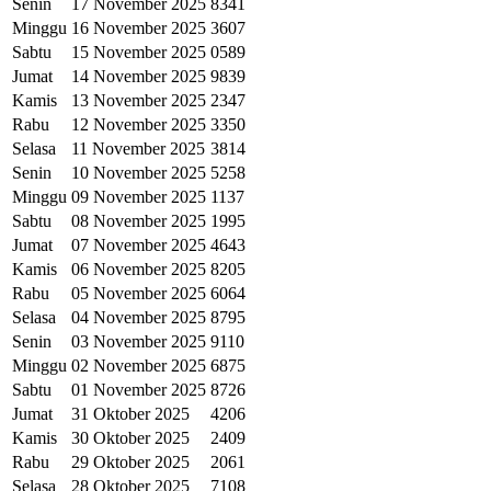
Senin
17 November 2025
8341
Minggu
16 November 2025
3607
Sabtu
15 November 2025
0589
Jumat
14 November 2025
9839
Kamis
13 November 2025
2347
Rabu
12 November 2025
3350
Selasa
11 November 2025
3814
Senin
10 November 2025
5258
Minggu
09 November 2025
1137
Sabtu
08 November 2025
1995
Jumat
07 November 2025
4643
Kamis
06 November 2025
8205
Rabu
05 November 2025
6064
Selasa
04 November 2025
8795
Senin
03 November 2025
9110
Minggu
02 November 2025
6875
Sabtu
01 November 2025
8726
Jumat
31 Oktober 2025
4206
Kamis
30 Oktober 2025
2409
Rabu
29 Oktober 2025
2061
Selasa
28 Oktober 2025
7108