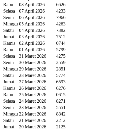
Rabu
08 April 2026
6626
Selasa
07 April 2026
4233
Senin
06 April 2026
7966
Minggu
05 April 2026
4263
Sabtu
04 April 2026
7382
Jumat
03 April 2026
7512
Kamis
02 April 2026
0744
Rabu
01 April 2026
5799
Selasa
31 Maret 2026
4275
Senin
30 Maret 2026
2559
Minggu
29 Maret 2026
2851
Sabtu
28 Maret 2026
5774
Jumat
27 Maret 2026
6593
Kamis
26 Maret 2026
6276
Rabu
25 Maret 2026
0615
Selasa
24 Maret 2026
8271
Senin
23 Maret 2026
5551
Minggu
22 Maret 2026
8842
Sabtu
21 Maret 2026
2212
Jumat
20 Maret 2026
2125