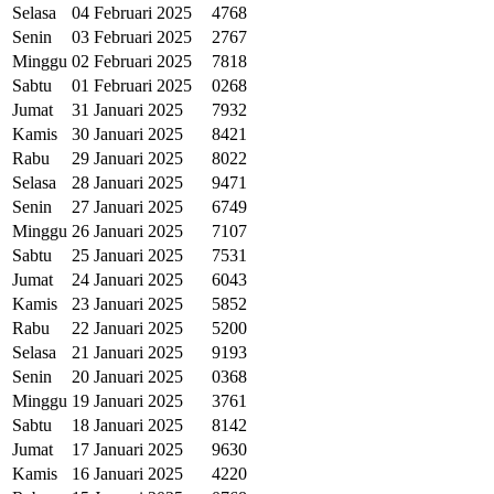
Selasa
04 Februari 2025
4768
Senin
03 Februari 2025
2767
Minggu
02 Februari 2025
7818
Sabtu
01 Februari 2025
0268
Jumat
31 Januari 2025
7932
Kamis
30 Januari 2025
8421
Rabu
29 Januari 2025
8022
Selasa
28 Januari 2025
9471
Senin
27 Januari 2025
6749
Minggu
26 Januari 2025
7107
Sabtu
25 Januari 2025
7531
Jumat
24 Januari 2025
6043
Kamis
23 Januari 2025
5852
Rabu
22 Januari 2025
5200
Selasa
21 Januari 2025
9193
Senin
20 Januari 2025
0368
Minggu
19 Januari 2025
3761
Sabtu
18 Januari 2025
8142
Jumat
17 Januari 2025
9630
Kamis
16 Januari 2025
4220