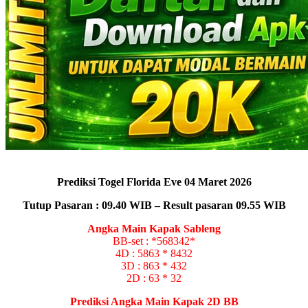
Prediksi Togel Florida Eve 04 Maret 2026
Tutup Pasaran : 09.40 WIB – Result pasaran 09.55 WIB
Angka Main Kapak Sableng
BB-set : *568342*
4D : 5863 * 8432
3D : 863 * 432
2D : 63 * 32
Prediksi Angka Main Kapak 2D BB