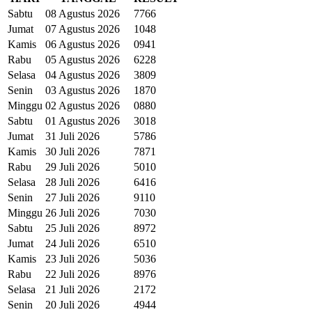
Sabtu
08 Agustus 2026
7766
Jumat
07 Agustus 2026
1048
Kamis
06 Agustus 2026
0941
Rabu
05 Agustus 2026
6228
Selasa
04 Agustus 2026
3809
Senin
03 Agustus 2026
1870
Minggu
02 Agustus 2026
0880
Sabtu
01 Agustus 2026
3018
Jumat
31 Juli 2026
5786
Kamis
30 Juli 2026
7871
Rabu
29 Juli 2026
5010
Selasa
28 Juli 2026
6416
Senin
27 Juli 2026
9110
Minggu
26 Juli 2026
7030
Sabtu
25 Juli 2026
8972
Jumat
24 Juli 2026
6510
Kamis
23 Juli 2026
5036
Rabu
22 Juli 2026
8976
Selasa
21 Juli 2026
2172
Senin
20 Juli 2026
4944