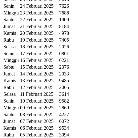
Senin
24 Februari 2025
7626
Minggu
23 Februari 2025
7686
Sabtu
22 Februari 2025
1909
Jumat
21 Februari 2025
8184
Kamis
20 Februari 2025
4978
Rabu
19 Februari 2025
7405
Selasa
18 Februari 2025
2026
Senin
17 Februari 2025
6861
Minggu
16 Februari 2025
6221
Sabtu
15 Februari 2025
2376
Jumat
14 Februari 2025
2033
Kamis
13 Februari 2025
9485
Rabu
12 Februari 2025
2065
Selasa
11 Februari 2025
3614
Senin
10 Februari 2025
9582
Minggu
09 Februari 2025
2869
Sabtu
08 Februari 2025
4227
Jumat
07 Februari 2025
6072
Kamis
06 Februari 2025
9534
Rabu
05 Februari 2025
3094