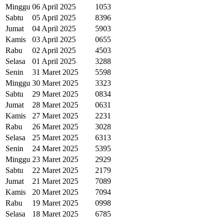
Minggu
06 April 2025
1053
Sabtu
05 April 2025
8396
Jumat
04 April 2025
5903
Kamis
03 April 2025
0655
Rabu
02 April 2025
4503
Selasa
01 April 2025
3288
Senin
31 Maret 2025
5598
Minggu
30 Maret 2025
3323
Sabtu
29 Maret 2025
0834
Jumat
28 Maret 2025
0631
Kamis
27 Maret 2025
2231
Rabu
26 Maret 2025
3028
Selasa
25 Maret 2025
6313
Senin
24 Maret 2025
5395
Minggu
23 Maret 2025
2929
Sabtu
22 Maret 2025
2179
Jumat
21 Maret 2025
7089
Kamis
20 Maret 2025
7094
Rabu
19 Maret 2025
0998
Selasa
18 Maret 2025
6785