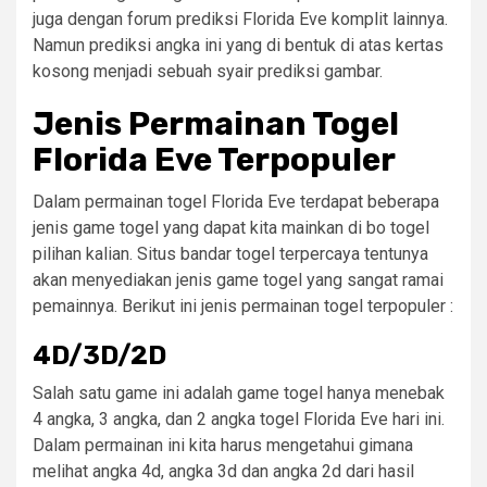
juga dengan forum prediksi Florida Eve komplit lainnya.
Namun prediksi angka ini yang di bentuk di atas kertas
kosong menjadi sebuah syair prediksi gambar.
Jenis Permainan Togel
Florida Eve Terpopuler
Dalam permainan togel Florida Eve terdapat beberapa
jenis game togel yang dapat kita mainkan di bo togel
pilihan kalian. Situs bandar togel terpercaya tentunya
akan menyediakan jenis game togel yang sangat ramai
pemainnya. Berikut ini jenis permainan togel terpopuler :
4D/3D/2D
Salah satu game ini adalah game togel hanya menebak
4 angka, 3 angka, dan 2 angka togel Florida Eve hari ini.
Dalam permainan ini kita harus mengetahui gimana
melihat angka 4d, angka 3d dan angka 2d dari hasil