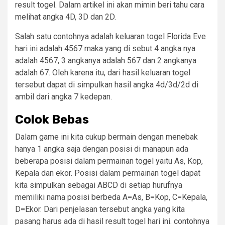
result togel. Dalam artikel ini akan mimin beri tahu cara
melihat angka 4D, 3D dan 2D.
Salah satu contohnya adalah keluaran togel Florida Eve
hari ini adalah 4567 maka yang di sebut 4 angka nya
adalah 4567, 3 angkanya adalah 567 dan 2 angkanya
adalah 67. Oleh karena itu, dari hasil keluaran togel
tersebut dapat di simpulkan hasil angka 4d/3d/2d di
ambil dari angka 7 kedepan.
Colok Bebas
Dalam game ini kita cukup bermain dengan menebak
hanya 1 angka saja dengan posisi di manapun ada
beberapa posisi dalam permainan togel yaitu As, Kop,
Kepala dan ekor. Posisi dalam permainan togel dapat
kita simpulkan sebagai ABCD di setiap hurufnya
memiliki nama posisi berbeda A=As, B=Kop, C=Kepala,
D=Ekor. Dari penjelasan tersebut angka yang kita
pasang harus ada di hasil result togel hari ini. contohnya