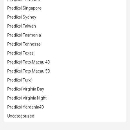
Prediksi Singapore
Prediksi Sydney
Prediksi Taiwan
Prediksi Tasmania
Prediksi Tennesse
Prediksi Texas
Prediksi Toto Macau 4D
Prediksi Toto Macau 5D
Prediksi Turki
Prediksi Virginia Day
Prediksi Virginia Night
Prediksi Yordania4D
Uncategorized