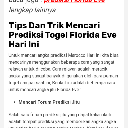
lengkap lainnya
Tips Dan Trik Mencari
Prediksi Togel Florida Eve
Hari Ini
Untuk mencari angka prediksi Marocco Hari Ini kita bisa
mencarinya menggunakan beberapa cara yang sangat
relavan untuk di coba. Cara relavan adalah meracik
angka yang sangat banyak di gunakan oleh para pemain
togel sampai saat ini, Berikut ini adalah beberapa cara
untuk mencari angka jitu Florida Eve :
Mencari Forum Prediksi Jitu
Salah satu forum prediksi jitu yang dapat kalian ikuti
adalah tempat prediksi yang memberikan angka angka