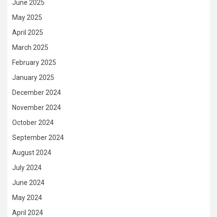
June 2025
May 2025
April 2025
March 2025
February 2025
January 2025
December 2024
November 2024
October 2024
September 2024
August 2024
July 2024
June 2024
May 2024
April 2024