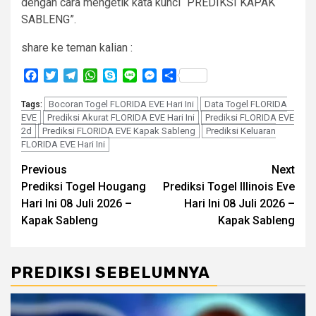
dengan cara mengetik kata kunci “PREDIKSI KAPAK
SABLENG”.
share ke teman kalian :
Facebook
Twitter
Telegram
WhatsApp
Skype
Line
Messenger
Share
Bocoran Togel FLORIDA EVE Hari Ini
Data Togel FLORIDA
Tags:
EVE
Prediksi Akurat FLORIDA EVE Hari Ini
Prediksi FLORIDA EVE
2d
Prediksi FLORIDA EVE Kapak Sableng
Prediksi Keluaran
FLORIDA EVE Hari Ini
Post
Previous
Next
Prediksi Togel Hougang
Prediksi Togel Illinois Eve
navigation
Hari Ini 08 Juli 2026 –
Hari Ini 08 Juli 2026 –
Kapak Sableng
Kapak Sableng
PREDIKSI SEBELUMNYA