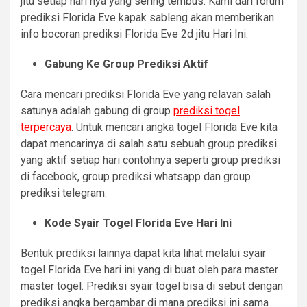
jitu setiap hari nya yang sering tembus. Kami dari forum
prediksi Florida Eve kapak sableng akan memberikan
info bocoran prediksi Florida Eve 2d jitu Hari Ini.
Gabung Ke Group Prediksi Aktif
Cara mencari prediksi Florida Eve yang relavan salah
satunya adalah gabung di group
prediksi togel
terpercaya
. Untuk mencari angka togel Florida Eve kita
dapat mencarinya di salah satu sebuah group prediksi
yang aktif setiap hari contohnya seperti group prediksi
di facebook, group prediksi whatsapp dan group
prediksi telegram.
Kode Syair Togel Florida Eve Hari Ini
Bentuk prediksi lainnya dapat kita lihat melalui syair
togel Florida Eve hari ini yang di buat oleh para master
master togel. Prediksi syair togel bisa di sebut dengan
prediksi angka bergambar di mana prediksi ini sama