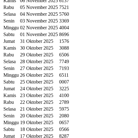
Kamis
06 November 2025
6137
Rabu
05 November 2025
7521
Selasa
04 November 2025
5760
Senin
03 November 2025
3369
Minggu
02 November 2025
4004
Sabtu
01 November 2025
8696
Jumat
31 Oktober 2025
1576
Kamis
30 Oktober 2025
3088
Rabu
29 Oktober 2025
6506
Selasa
28 Oktober 2025
7749
Senin
27 Oktober 2025
7193
Minggu
26 Oktober 2025
6511
Sabtu
25 Oktober 2025
0007
Jumat
24 Oktober 2025
3225
Kamis
23 Oktober 2025
4100
Rabu
22 Oktober 2025
2789
Selasa
21 Oktober 2025
5975
Senin
20 Oktober 2025
2080
Minggu
19 Oktober 2025
0657
Sabtu
18 Oktober 2025
0566
Jumat
17 Oktober 2025
8287