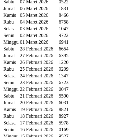
Sabtu
07 Maret 2026
0522
Jumat
06 Maret 2026
1831
Kamis
05 Maret 2026
8466
Rabu
04 Maret 2026
6758
Selasa
03 Maret 2026
1047
Senin
02 Maret 2026
9722
Minggu
01 Maret 2026
6941
Sabtu
28 Februari 2026
6654
Jumat
27 Februari 2026
6395
Kamis
26 Februari 2026
1220
Rabu
25 Februari 2026
0209
Selasa
24 Februari 2026
1347
Senin
23 Februari 2026
6723
Minggu
22 Februari 2026
0047
Sabtu
21 Februari 2026
5590
Jumat
20 Februari 2026
6031
Kamis
19 Februari 2026
8821
Rabu
18 Februari 2026
8927
Selasa
17 Februari 2026
5978
Senin
16 Februari 2026
0169
Minggu
15 Februari 2026
9527