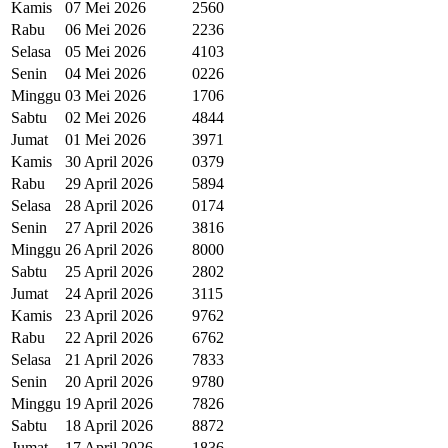
Kamis
07 Mei 2026
2560
Rabu
06 Mei 2026
2236
Selasa
05 Mei 2026
4103
Senin
04 Mei 2026
0226
Minggu
03 Mei 2026
1706
Sabtu
02 Mei 2026
4844
Jumat
01 Mei 2026
3971
Kamis
30 April 2026
0379
Rabu
29 April 2026
5894
Selasa
28 April 2026
0174
Senin
27 April 2026
3816
Minggu
26 April 2026
8000
Sabtu
25 April 2026
2802
Jumat
24 April 2026
3115
Kamis
23 April 2026
9762
Rabu
22 April 2026
6762
Selasa
21 April 2026
7833
Senin
20 April 2026
9780
Minggu
19 April 2026
7826
Sabtu
18 April 2026
8872
Jumat
17 April 2026
1836