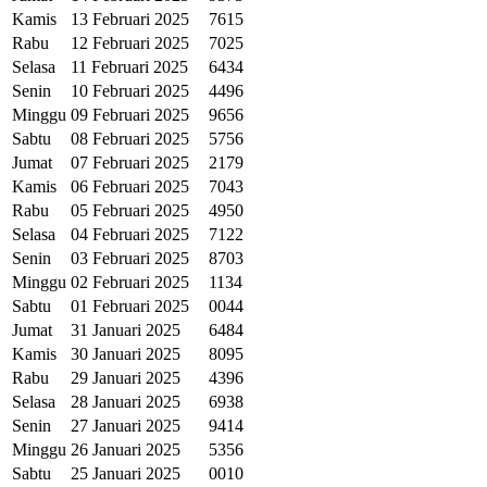
Kamis
13 Februari 2025
7615
Rabu
12 Februari 2025
7025
Selasa
11 Februari 2025
6434
Senin
10 Februari 2025
4496
Minggu
09 Februari 2025
9656
Sabtu
08 Februari 2025
5756
Jumat
07 Februari 2025
2179
Kamis
06 Februari 2025
7043
Rabu
05 Februari 2025
4950
Selasa
04 Februari 2025
7122
Senin
03 Februari 2025
8703
Minggu
02 Februari 2025
1134
Sabtu
01 Februari 2025
0044
Jumat
31 Januari 2025
6484
Kamis
30 Januari 2025
8095
Rabu
29 Januari 2025
4396
Selasa
28 Januari 2025
6938
Senin
27 Januari 2025
9414
Minggu
26 Januari 2025
5356
Sabtu
25 Januari 2025
0010