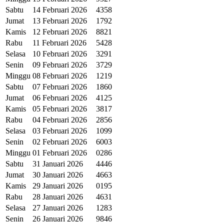
Sabtu
14 Februari 2026
4358
Jumat
13 Februari 2026
1792
Kamis
12 Februari 2026
8821
Rabu
11 Februari 2026
5428
Selasa
10 Februari 2026
3291
Senin
09 Februari 2026
3729
Minggu
08 Februari 2026
1219
Sabtu
07 Februari 2026
1860
Jumat
06 Februari 2026
4125
Kamis
05 Februari 2026
3817
Rabu
04 Februari 2026
2856
Selasa
03 Februari 2026
1099
Senin
02 Februari 2026
6003
Minggu
01 Februari 2026
0286
Sabtu
31 Januari 2026
4446
Jumat
30 Januari 2026
4663
Kamis
29 Januari 2026
0195
Rabu
28 Januari 2026
4631
Selasa
27 Januari 2026
1283
Senin
26 Januari 2026
9846