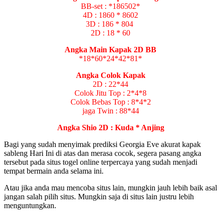
BB-set : *186502*
4D : 1860
* 8602
3D : 186 * 804
2D : 18
* 60
Angka Main Kapak 2D BB
*18*60*24*42*81*
Angka Colok Kapak
2D : 22*44
Colok Jitu Top : 2*4*8
Colok Bebas Top : 8*4*2
jaga Twin : 88*44
Angka Shio 2D :
Kuda
*
Anjing
Bagi yang sudah menyimak prediksi Georgia Eve akurat kapak
sableng Hari Ini di atas dan merasa cocok, segera pasang angka
tersebut pada situs togel online terpercaya yang sudah menjadi
tempat bermain anda selama ini.
Atau jika anda mau mencoba situs lain, mungkin jauh lebih baik asal
jangan salah pilih situs. Mungkin saja di situs lain justru lebih
menguntungkan.