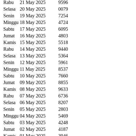
Rabu
21 May 2025
9596
Selasa
20 May 2025
0079
Senin
19 May 2025
7254
Minggu
18 May 2025
4724
Sabtu
17 May 2025
6095
Jumat
16 May 2025
4803
Kamis
15 May 2025
5518
Rabu
14 May 2025
9440
Selasa
13 May 2025
5364
Senin
12 May 2025
5961
Minggu
11 May 2025
8537
Sabtu
10 May 2025
7660
Jumat
09 May 2025
8855
Kamis
08 May 2025
9633
Rabu
07 May 2025
6736
Selasa
06 May 2025
8207
Senin
05 May 2025
2803
Minggu
04 May 2025
5469
Sabtu
03 May 2025
4248
Jumat
02 May 2025
4187
Kamis
01 May 2025
3946