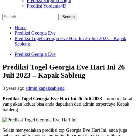
Prediksi Virginia Night
Prediksi Yordania4D
Search
for:
Home
Prediksi Georgia Eve
Prediksi Togel Georgia Eve Hari Ini 26 Juli 2023 – Kapak
Sableng
Prediksi Georgia Eve
Prediksi Togel Georgia Eve Hari Ini 26
Juli 2023 – Kapak Sableng
3 years ago
admin kapaksableng
Prediksi Togel Georgia Eve Hari Ini 26 Juli 2023
– nomor akurat
yang akan keluar bisa anda dapatkan dari admin terpercaya Kapak
Sableng
Selain menyediakan prediksi top Georgia Eve Hari Ini, anda juga
bebas memilih angka yang ingin di pasang jika di rasa pilihan