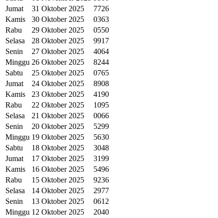
Jumat
31 Oktober 2025
7726
Kamis
30 Oktober 2025
0363
Rabu
29 Oktober 2025
0550
Selasa
28 Oktober 2025
9917
Senin
27 Oktober 2025
4064
Minggu
26 Oktober 2025
8244
Sabtu
25 Oktober 2025
0765
Jumat
24 Oktober 2025
8908
Kamis
23 Oktober 2025
4190
Rabu
22 Oktober 2025
1095
Selasa
21 Oktober 2025
0066
Senin
20 Oktober 2025
5299
Minggu
19 Oktober 2025
5630
Sabtu
18 Oktober 2025
3048
Jumat
17 Oktober 2025
3199
Kamis
16 Oktober 2025
5496
Rabu
15 Oktober 2025
9236
Selasa
14 Oktober 2025
2977
Senin
13 Oktober 2025
0612
Minggu
12 Oktober 2025
2040