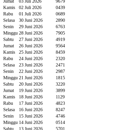
Jumat
03 Juli 2026
9679
Kamis
02 Juli 2026
0439
Rabu
01 Juli 2026
0689
Selasa
30 Juni 2026
2890
Senin
29 Juni 2026
6763
Minggu
28 Juni 2026
7905
Sabtu
27 Juni 2026
4919
Jumat
26 Juni 2026
9564
Kamis
25 Juni 2026
8459
Rabu
24 Juni 2026
2320
Selasa
23 Juni 2026
2471
Senin
22 Juni 2026
2987
Minggu
21 Juni 2026
1815
Sabtu
20 Juni 2026
3220
Jumat
19 Juni 2026
3899
Kamis
18 Juni 2026
1129
Rabu
17 Juni 2026
4823
Selasa
16 Juni 2026
8247
Senin
15 Juni 2026
4746
Minggu
14 Juni 2026
0514
Sabtu
13 Juni 2026
5701