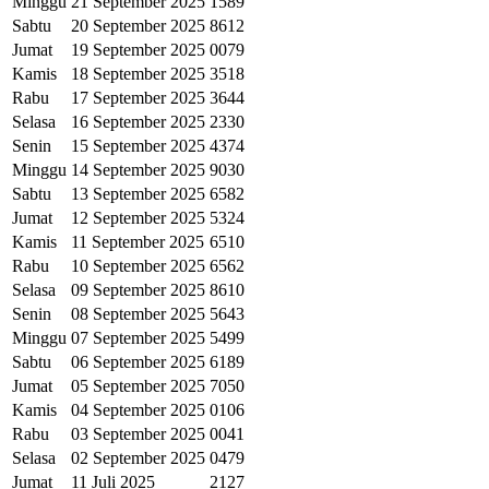
Minggu
21 September 2025
1589
Sabtu
20 September 2025
8612
Jumat
19 September 2025
0079
Kamis
18 September 2025
3518
Rabu
17 September 2025
3644
Selasa
16 September 2025
2330
Senin
15 September 2025
4374
Minggu
14 September 2025
9030
Sabtu
13 September 2025
6582
Jumat
12 September 2025
5324
Kamis
11 September 2025
6510
Rabu
10 September 2025
6562
Selasa
09 September 2025
8610
Senin
08 September 2025
5643
Minggu
07 September 2025
5499
Sabtu
06 September 2025
6189
Jumat
05 September 2025
7050
Kamis
04 September 2025
0106
Rabu
03 September 2025
0041
Selasa
02 September 2025
0479
Jumat
11 Juli 2025
2127