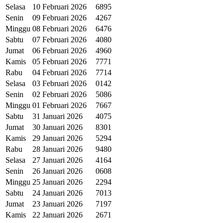
Selasa
10 Februari 2026
6895
Senin
09 Februari 2026
4267
Minggu
08 Februari 2026
6476
Sabtu
07 Februari 2026
4080
Jumat
06 Februari 2026
4960
Kamis
05 Februari 2026
7771
Rabu
04 Februari 2026
7714
Selasa
03 Februari 2026
0142
Senin
02 Februari 2026
5086
Minggu
01 Februari 2026
7667
Sabtu
31 Januari 2026
4075
Jumat
30 Januari 2026
8301
Kamis
29 Januari 2026
5294
Rabu
28 Januari 2026
9480
Selasa
27 Januari 2026
4164
Senin
26 Januari 2026
0608
Minggu
25 Januari 2026
2294
Sabtu
24 Januari 2026
7013
Jumat
23 Januari 2026
7197
Kamis
22 Januari 2026
2671