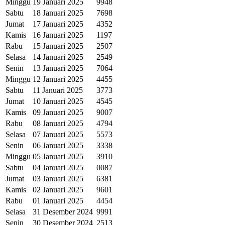
Minggu
19 Januari 2025
9948
Sabtu
18 Januari 2025
7698
Jumat
17 Januari 2025
4352
Kamis
16 Januari 2025
1197
Rabu
15 Januari 2025
2507
Selasa
14 Januari 2025
2549
Senin
13 Januari 2025
7064
Minggu
12 Januari 2025
4455
Sabtu
11 Januari 2025
3773
Jumat
10 Januari 2025
4545
Kamis
09 Januari 2025
9007
Rabu
08 Januari 2025
4794
Selasa
07 Januari 2025
5573
Senin
06 Januari 2025
3338
Minggu
05 Januari 2025
3910
Sabtu
04 Januari 2025
0087
Jumat
03 Januari 2025
6381
Kamis
02 Januari 2025
9601
Rabu
01 Januari 2025
4454
Selasa
31 Desember 2024
9991
Senin
30 Desember 2024
2513