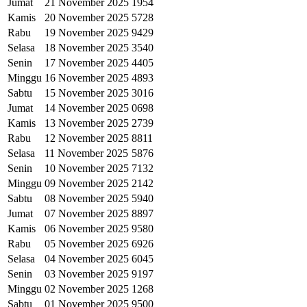
Jumat
21 November 2025
1954
Kamis
20 November 2025
5728
Rabu
19 November 2025
9429
Selasa
18 November 2025
3540
Senin
17 November 2025
4405
Minggu
16 November 2025
4893
Sabtu
15 November 2025
3016
Jumat
14 November 2025
0698
Kamis
13 November 2025
2739
Rabu
12 November 2025
8811
Selasa
11 November 2025
5876
Senin
10 November 2025
7132
Minggu
09 November 2025
2142
Sabtu
08 November 2025
5940
Jumat
07 November 2025
8897
Kamis
06 November 2025
9580
Rabu
05 November 2025
6926
Selasa
04 November 2025
6045
Senin
03 November 2025
9197
Minggu
02 November 2025
1268
Sabtu
01 November 2025
9500