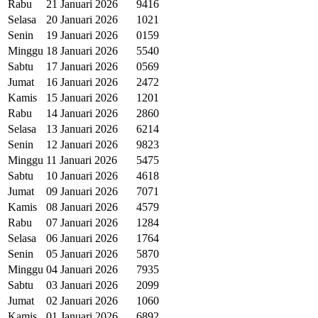
Rabu
21 Januari 2026
9416
Selasa
20 Januari 2026
1021
Senin
19 Januari 2026
0159
Minggu
18 Januari 2026
5540
Sabtu
17 Januari 2026
0569
Jumat
16 Januari 2026
2472
Kamis
15 Januari 2026
1201
Rabu
14 Januari 2026
2860
Selasa
13 Januari 2026
6214
Senin
12 Januari 2026
9823
Minggu
11 Januari 2026
5475
Sabtu
10 Januari 2026
4618
Jumat
09 Januari 2026
7071
Kamis
08 Januari 2026
4579
Rabu
07 Januari 2026
1284
Selasa
06 Januari 2026
1764
Senin
05 Januari 2026
5870
Minggu
04 Januari 2026
7935
Sabtu
03 Januari 2026
2099
Jumat
02 Januari 2026
1060
Kamis
01 Januari 2026
6892