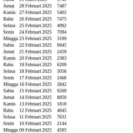
Jumat
28 Februari 2025
7487
Kamis
27 Februari 2025
5402
Rabu
26 Februari 2025
7475
Selasa
25 Februari 2025
4992
Senin
24 Februari 2025
7094
Minggu
23 Februari 2025
3199
Sabtu
22 Februari 2025
0945
Jumat
21 Februari 2025
2459
Kamis
20 Februari 2025
2383
Rabu
19 Februari 2025
6209
Selasa
18 Februari 2025
5056
Senin
17 Februari 2025
2468
Minggu
16 Februari 2025
2842
Sabtu
15 Februari 2025
9209
Jumat
14 Februari 2025
8850
Kamis
13 Februari 2025
1818
Rabu
12 Februari 2025
4845
Selasa
11 Februari 2025
7631
Senin
10 Februari 2025
2144
Minggu
09 Februari 2025
4595