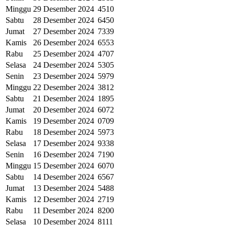
Minggu
29 Desember 2024
4510
Sabtu
28 Desember 2024
6450
Jumat
27 Desember 2024
7339
Kamis
26 Desember 2024
6553
Rabu
25 Desember 2024
4707
Selasa
24 Desember 2024
5305
Senin
23 Desember 2024
5979
Minggu
22 Desember 2024
3812
Sabtu
21 Desember 2024
1895
Jumat
20 Desember 2024
6072
Kamis
19 Desember 2024
0709
Rabu
18 Desember 2024
5973
Selasa
17 Desember 2024
9338
Senin
16 Desember 2024
7190
Minggu
15 Desember 2024
6070
Sabtu
14 Desember 2024
6567
Jumat
13 Desember 2024
5488
Kamis
12 Desember 2024
2719
Rabu
11 Desember 2024
8200
Selasa
10 Desember 2024
8111