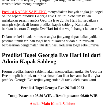
tersebut lebih menguntungkan.
Prediksi KAPAK SABLENG
menyediakan banyak angka jitu togel
online seperti prediksi Georgia Eve Hari Ini. Sebelum kalian
melakukan pasang angka Georgia Eve 2d jitu Hari Ini, sebaiknya
mampir sejenak di forum prediksi kapak sableng. Kami akan
berikan bocoran Georgia Eve Hari Ini dan wajib banget kalian coba.
Dalam artikel ini ada rumusan angka jitu yang dapat kalian jadikan
patokan untuk taruhan togel hari ini karena sudah di rumuskan
berdasarkan pengamatan jitu dari hasil keluaran togel sebelumnya.
Prediksi Togel Georgia Eve Hari Ini dari
Admin Kapak Sableng
Forum prediksi kapak sableng akan memberikan angka jitu Georgia
Eve komplit hari ini, mari kita simak dan lihat bersama hasil angka
prediksi Georgia Eve terjitu yang sudah di racik oleh team kami.
Prediksi Togel Georgia Eve 26 Juli 2023
Tutup Pasaran : 05.50 WIB – Result pasaran 06.00 WIB
Angka Main Kapak Sableng