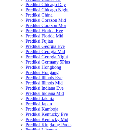
Prediksi Chicago Day
Prediksi Chicago Night
Prediksi China
Prediksi Corazon Mid
Prediksi Corazon Mor
Prediksi Florida Eve
Prediksi Florida Mid
Prediksi Fujian
Prediksi Georgia Eve
Prediksi Georgia Mid
Prediksi Georgia Night
Prediksi Germany 5Plus
Prediksi Hongkong
Prediksi Hougang
Prediksi Illinois Eve
Prediksi Illinois Mid
Prediksi Indiana Eve
Prediksi Indiana Mid
Prediksi Jakarta
Prediksi Japan
Prediksi Kamboja
Prediksi Kentucky Eve
Prediksi Kentucky Mid
Prediksi Kingkong Pools
Prediksi Libanon