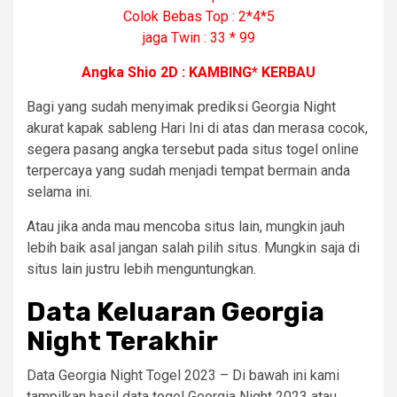
Colok Bebas Top : 2*4*5
jaga Twin : 33 * 99
Angka Shio 2D : KAMBING* KERBAU
Bagi yang sudah menyimak prediksi Georgia Night
akurat kapak sableng Hari Ini di atas dan merasa cocok,
segera pasang angka tersebut pada situs togel online
terpercaya yang sudah menjadi tempat bermain anda
selama ini.
Atau jika anda mau mencoba situs lain, mungkin jauh
lebih baik asal jangan salah pilih situs. Mungkin saja di
situs lain justru lebih menguntungkan.
Data Keluaran Georgia
Night Terakhir
Data Georgia Night Togel 2023 – Di bawah ini kami
tampilkan hasil data togel Georgia Night 2023 atau