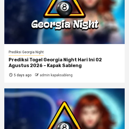
Prediksi Georgia Night
Prediksi Togel Georgia Night Hari Ini 02
Agustus 2026 – Kapak Sableng
5 days ago
admin kapaksableng