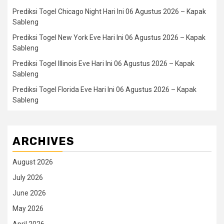
Prediksi Togel Chicago Night Hari Ini 06 Agustus 2026 – Kapak
Sableng
Prediksi Togel New York Eve Hari Ini 06 Agustus 2026 – Kapak
Sableng
Prediksi Togel Illinois Eve Hari Ini 06 Agustus 2026 – Kapak
Sableng
Prediksi Togel Florida Eve Hari Ini 06 Agustus 2026 – Kapak
Sableng
ARCHIVES
August 2026
July 2026
June 2026
May 2026