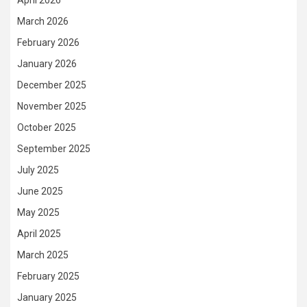
April 2026
March 2026
February 2026
January 2026
December 2025
November 2025
October 2025
September 2025
July 2025
June 2025
May 2025
April 2025
March 2025
February 2025
January 2025