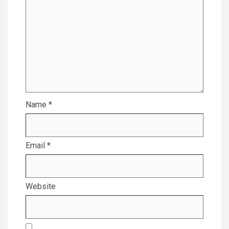
Name
*
Email
*
Website