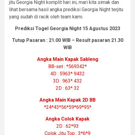
jitu Georgia Night komplit hari ini, mari kita simak dan
lihat bersama hasil angka prediksi Georgia Night terjitu
yang sudah di racik oleh team kami.
Prediksi Togel Georgia Night 15 Agustus 2023
Tutup Pasaran : 21.00 WIB – Result pasaran 21.30
WIB
Angka Main Kapak Sableng
BB-set : *569342*
4D : 5963* 9432
3D : 963* 432
2D : 63* 32
Angka Main Kapak 2D BB
*24*43*56*59*69*95*
Angka Colok Kapak
2D : 62*93
Colok Jitu Top : 3*6*9