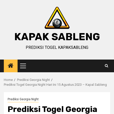
Skip
to
content
KAPAK SABLENG
PREDIKSI TOGEL KAPAKSABLENG
Primary
Menu
Home
Prediksi Georgia Night
Prediksi Togel Georgia Night Hari Ini 15 Agustus 2023 – Kapal Sableng
Prediksi Georgia Night
Prediksi Togel Georgia