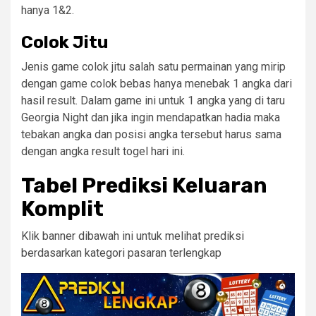
hanya 1&2.
Colok Jitu
Jenis game colok jitu salah satu permainan yang mirip
dengan game colok bebas hanya menebak 1 angka dari
hasil result. Dalam game ini untuk 1 angka yang di taru
Georgia Night dan jika ingin mendapatkan hadia maka
tebakan angka dan posisi angka tersebut harus sama
dengan angka result togel hari ini.
Tabel Prediksi Keluaran
Komplit
Klik banner dibawah ini untuk melihat prediksi
berdasarkan kategori pasaran terlengkap