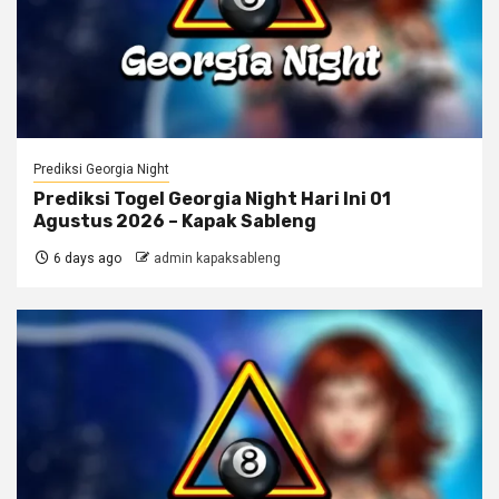
Prediksi Georgia Night
Prediksi Togel Georgia Night Hari Ini 01
Agustus 2026 – Kapak Sableng
6 days ago
admin kapaksableng