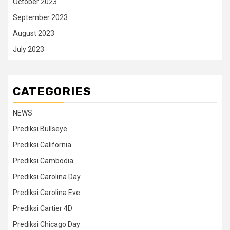
October 2023
September 2023
August 2023
July 2023
CATEGORIES
NEWS
Prediksi Bullseye
Prediksi California
Prediksi Cambodia
Prediksi Carolina Day
Prediksi Carolina Eve
Prediksi Cartier 4D
Prediksi Chicago Day