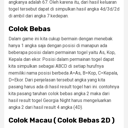
angkanya adalah 67. Oleh karena itu, dari hasil keluaran
togel tersebut dapat di simpulkan hasil angka 4d/3d/2d
di ambil dari angka 7 kedepan.
Colok Bebas
Dalam game ini kita cukup bermain dengan menebak
hanya 1 angka saja dengan posisi di manapun ada
beberapa posisi dalam permainan togel yaitu As, Kop,
Kepala dan ekor. Posisi dalam permainan togel dapat
kita simpulkan sebagai ABCD di setiap hurufnya
memiliki nama posisi berbeda A=As, B=Kop, C=Kepala,
D=Ekor. Dari penjelasan tersebut angka yang kita
pasang harus ada di hasil result togel hari ini. contohnya
kita pasang taruhan colok bebas angka 2 maka dari
hasil result togel Georgia Night harus mengeluarkan
angka 2 dari hasil result 4 angka (4D).
Colok Macau ( Colok Bebas 2D )