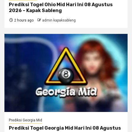
Prediksi Togel Ohio Mid Hari Ini 08 Agustus
2026 – Kapak Sableng
2 hours ago
admin kapaksableng
Prediksi Georgia Mid
Prediksi Togel Georgia Mid Hari Ini 08 Agustus