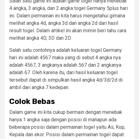
Salah satu game ini adalah game togel hanya menebak
4 angka, 3 angka, dan 2 angka togel Germany 5plus hari
ini. Dalam permainan ini kita harus mengetahui gimana
melihat angka 4d, angka 3d dan angka 2d dari hasil
result togel. Dalam artikel ini akan mimin beri tahu cara
melihat angka 4D, 3D dan 2D.
Salah satu contohnya adalah keluaran togel Germany
hari ini adalah 4567 maka yang di sebut 4 angka nya
adalah 4567, 3 angkanya adalah 567 dan 2 angkanya
adalah 67. Oleh karena itu, dari hasil keluaran togel
tersebut dapat di simpulkan hasil angka 4d/3d/2d di
ambil dari angka 7 kedepan.
Colok Bebas
Dalam game ini kita cukup bermain dengan menebak
hanya 1 angka saja dengan posisi di manapun ada
beberapa posisi dalam permainan togel yaitu As, Kop,
Kepala dan ekor. Posisi dalam permainan togel dapat