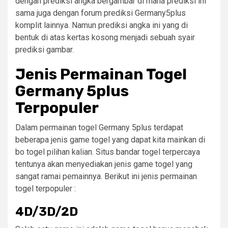
dengan prediksi angka bergambar di mana prediksi ini
sama juga dengan forum prediksi Germany5plus
komplit lainnya. Namun prediksi angka ini yang di
bentuk di atas kertas kosong menjadi sebuah syair
prediksi gambar.
Jenis Permainan Togel
Germany 5plus
Terpopuler
Dalam permainan togel Germany 5plus terdapat
beberapa jenis game togel yang dapat kita mainkan di
bo togel pilihan kalian. Situs bandar togel terpercaya
tentunya akan menyediakan jenis game togel yang
sangat ramai pemainnya. Berikut ini jenis permainan
togel terpopuler :
4D/3D/2D