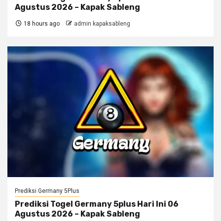
Agustus 2026 – Kapak Sableng
18 hours ago
admin kapaksableng
Prediksi Germany 5Plus
Prediksi Togel Germany 5plus Hari Ini 06
Agustus 2026 – Kapak Sableng