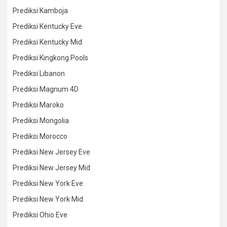
Prediksi Kamboja
Prediksi Kentucky Eve
Prediksi Kentucky Mid
Prediksi Kingkong Pools
Prediksi Libanon
Prediksi Magnum 4D
Prediksi Maroko
Prediksi Mongolia
Prediksi Morocco
Prediksi New Jersey Eve
Prediksi New Jersey Mid
Prediksi New York Eve
Prediksi New York Mid
Prediksi Ohio Eve