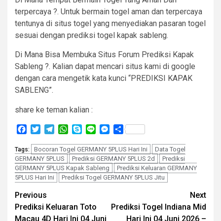
terpercaya ?. Untuk bermain togel aman dan terpercaya
tentunya di situs togel yang menyediakan pasaran togel
sesuai dengan prediksi togel kapak sableng.
Di Mana Bisa Membuka Situs Forum Prediksi Kapak
Sableng ?. Kalian dapat mencari situs kami di google
dengan cara mengetik kata kunci “PREDIKSI KAPAK
SABLENG”.
share ke teman kalian :
Facebook
Twitter
Telegram
WhatsApp
Skype
Line
Messenger
Share
Bocoran Togel GERMANY 5PLUS Hari Ini
Data Togel
Tags:
GERMANY 5PLUS
Prediksi GERMANY 5PLUS 2d
Prediksi
GERMANY 5PLUS Kapak Sableng
Prediksi Keluaran GERMANY
5PLUS Hari Ini
Prediksi Togel GERMANY 5PLUS Jitu
Post
Previous
Next
Prediksi Keluaran Toto
Prediksi Togel Indiana Mid
navigation
Macau 4D Hari Ini 04 Juni
Hari Ini 04 Juni 2026 –