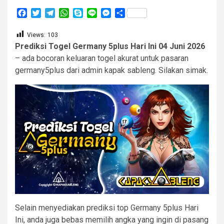
Facebook
Twitter
Telegram
WhatsApp
Skype
Line
Messenger
Share
Views:
103
Prediksi Togel Germany 5plus Hari Ini 04 Juni 2026
– ada bocoran keluaran togel akurat untuk pasaran
germany5plus dari admin kapak sableng. Silakan simak.
Selain menyediakan prediksi top Germany 5plus Hari
Ini, anda juga bebas memilih angka yang ingin di pasang