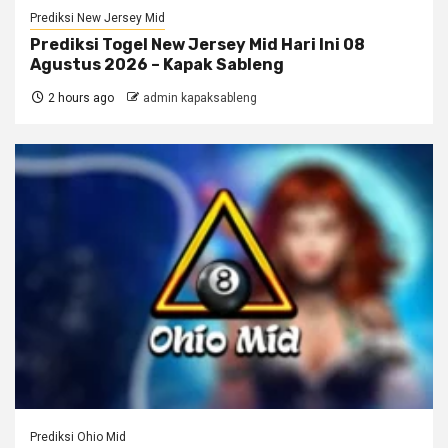
Prediksi New Jersey Mid
Prediksi Togel New Jersey Mid Hari Ini 08
Agustus 2026 – Kapak Sableng
2 hours ago
admin kapaksableng
Prediksi Ohio Mid