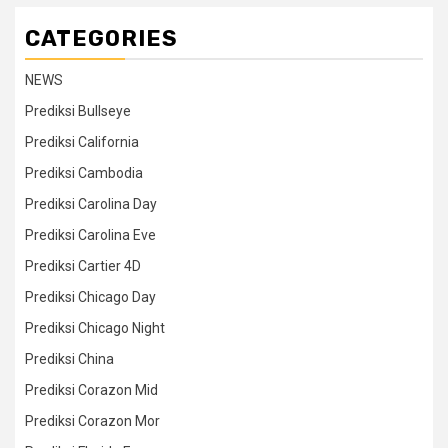
CATEGORIES
NEWS
Prediksi Bullseye
Prediksi California
Prediksi Cambodia
Prediksi Carolina Day
Prediksi Carolina Eve
Prediksi Cartier 4D
Prediksi Chicago Day
Prediksi Chicago Night
Prediksi China
Prediksi Corazon Mid
Prediksi Corazon Mor