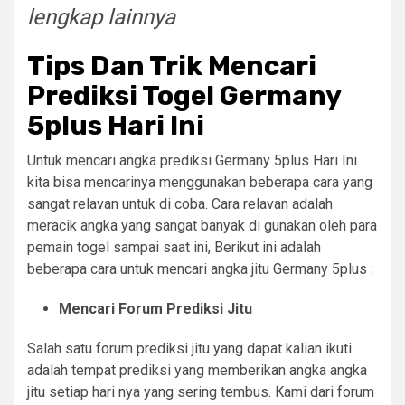
lengkap lainnya
Tips Dan Trik Mencari
Prediksi Togel Germany
5plus Hari Ini
Untuk mencari angka prediksi Germany 5plus Hari Ini
kita bisa mencarinya menggunakan beberapa cara yang
sangat relavan untuk di coba. Cara relavan adalah
meracik angka yang sangat banyak di gunakan oleh para
pemain togel sampai saat ini, Berikut ini adalah
beberapa cara untuk mencari angka jitu Germany 5plus :
Mencari Forum Prediksi Jitu
Salah satu forum prediksi jitu yang dapat kalian ikuti
adalah tempat prediksi yang memberikan angka angka
jitu setiap hari nya yang sering tembus. Kami dari forum