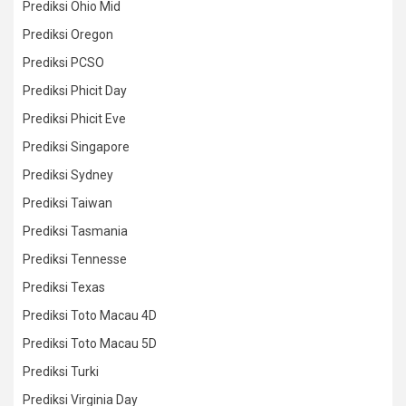
Prediksi Ohio Mid
Prediksi Oregon
Prediksi PCSO
Prediksi Phicit Day
Prediksi Phicit Eve
Prediksi Singapore
Prediksi Sydney
Prediksi Taiwan
Prediksi Tasmania
Prediksi Tennesse
Prediksi Texas
Prediksi Toto Macau 4D
Prediksi Toto Macau 5D
Prediksi Turki
Prediksi Virginia Day