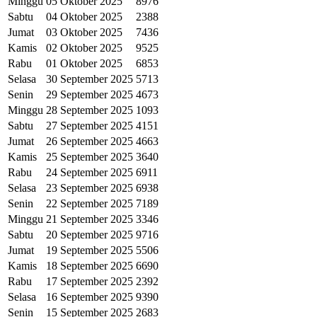
Minggu
05 Oktober 2025
8976
Sabtu
04 Oktober 2025
2388
Jumat
03 Oktober 2025
7436
Kamis
02 Oktober 2025
9525
Rabu
01 Oktober 2025
6853
Selasa
30 September 2025
5713
Senin
29 September 2025
4673
Minggu
28 September 2025
1093
Sabtu
27 September 2025
4151
Jumat
26 September 2025
4663
Kamis
25 September 2025
3640
Rabu
24 September 2025
6911
Selasa
23 September 2025
6938
Senin
22 September 2025
7189
Minggu
21 September 2025
3346
Sabtu
20 September 2025
9716
Jumat
19 September 2025
5506
Kamis
18 September 2025
6690
Rabu
17 September 2025
2392
Selasa
16 September 2025
9390
Senin
15 September 2025
2683