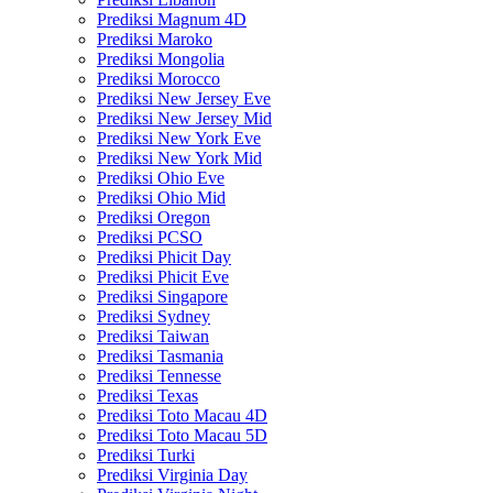
Prediksi Magnum 4D
Prediksi Maroko
Prediksi Mongolia
Prediksi Morocco
Prediksi New Jersey Eve
Prediksi New Jersey Mid
Prediksi New York Eve
Prediksi New York Mid
Prediksi Ohio Eve
Prediksi Ohio Mid
Prediksi Oregon
Prediksi PCSO
Prediksi Phicit Day
Prediksi Phicit Eve
Prediksi Singapore
Prediksi Sydney
Prediksi Taiwan
Prediksi Tasmania
Prediksi Tennesse
Prediksi Texas
Prediksi Toto Macau 4D
Prediksi Toto Macau 5D
Prediksi Turki
Prediksi Virginia Day