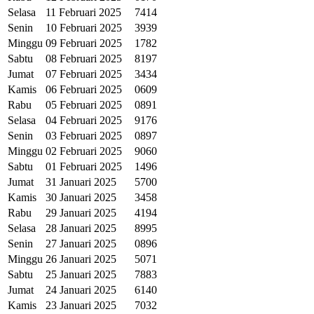
Selasa
11 Februari 2025
7414
Senin
10 Februari 2025
3939
Minggu
09 Februari 2025
1782
Sabtu
08 Februari 2025
8197
Jumat
07 Februari 2025
3434
Kamis
06 Februari 2025
0609
Rabu
05 Februari 2025
0891
Selasa
04 Februari 2025
9176
Senin
03 Februari 2025
0897
Minggu
02 Februari 2025
9060
Sabtu
01 Februari 2025
1496
Jumat
31 Januari 2025
5700
Kamis
30 Januari 2025
3458
Rabu
29 Januari 2025
4194
Selasa
28 Januari 2025
8995
Senin
27 Januari 2025
0896
Minggu
26 Januari 2025
5071
Sabtu
25 Januari 2025
7883
Jumat
24 Januari 2025
6140
Kamis
23 Januari 2025
7032