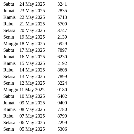
Sabtu
24 May 2025
3241
Jumat
23 May 2025
2835
Kamis
22 May 2025
5713
Rabu
21 May 2025
5700
Selasa
20 May 2025
3747
Senin
19 May 2025
2139
Minggu
18 May 2025
6929
Sabtu
17 May 2025
7897
Jumat
16 May 2025
6230
Kamis
15 May 2025
2192
Rabu
14 May 2025
8608
Selasa
13 May 2025
7899
Senin
12 May 2025
3224
Minggu
11 May 2025
0180
Sabtu
10 May 2025
6402
Jumat
09 May 2025
9409
Kamis
08 May 2025
7780
Rabu
07 May 2025
8790
Selasa
06 May 2025
2299
Senin
05 May 2025
5306