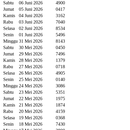
Sabtu
06 Juni 2026
4900
Jumat
05 Juni 2026
0417
Kamis
04 Juni 2026
3162
Rabu
03 Juni 2026
7040
Selasa
02 Juni 2026
8534
Senin
01 Juni 2026
5496
Minggu
31 Mei 2026
8143
Sabtu
30 Mei 2026
0450
Jumat
29 Mei 2026
7496
Kamis
28 Mei 2026
1379
Rabu
27 Mei 2026
0718
Selasa
26 Mei 2026
4905
Senin
25 Mei 2026
0140
Minggu
24 Mei 2026
3086
Sabtu
23 Mei 2026
5351
Jumat
22 Mei 2026
1975
Kamis
21 Mei 2026
1874
Rabu
20 Mei 2026
4159
Selasa
19 Mei 2026
0368
Senin
18 Mei 2026
7430