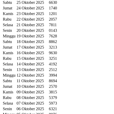
Sabtu
25 Oktober 2025
6630
Jumat
24 Oktober 2025
1740
Kamis
23 Oktober 2025
1201
Rabu
22 Oktober 2025
2057
Selasa
21 Oktober 2025
7811
Senin
20 Oktober 2025
0143
Minggu
19 Oktober 2025
7628
Sabtu
18 Oktober 2025
8862
Jumat
17 Oktober 2025
3213
Kamis
16 Oktober 2025
9630
Rabu
15 Oktober 2025
3251
Selasa
14 Oktober 2025
4192
Senin
13 Oktober 2025
2512
Minggu
12 Oktober 2025
3994
Sabtu
11 Oktober 2025
8694
Jumat
10 Oktober 2025
2570
Kamis
09 Oktober 2025
3815
Rabu
08 Oktober 2025
5379
Selasa
07 Oktober 2025
5973
Senin
06 Oktober 2025
6321