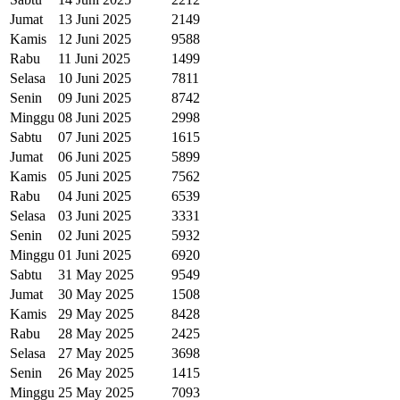
Jumat
13 Juni 2025
2149
Kamis
12 Juni 2025
9588
Rabu
11 Juni 2025
1499
Selasa
10 Juni 2025
7811
Senin
09 Juni 2025
8742
Minggu
08 Juni 2025
2998
Sabtu
07 Juni 2025
1615
Jumat
06 Juni 2025
5899
Kamis
05 Juni 2025
7562
Rabu
04 Juni 2025
6539
Selasa
03 Juni 2025
3331
Senin
02 Juni 2025
5932
Minggu
01 Juni 2025
6920
Sabtu
31 May 2025
9549
Jumat
30 May 2025
1508
Kamis
29 May 2025
8428
Rabu
28 May 2025
2425
Selasa
27 May 2025
3698
Senin
26 May 2025
1415
Minggu
25 May 2025
7093