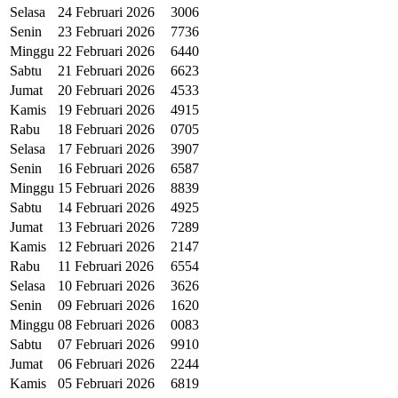
Selasa
24 Februari 2026
3006
Senin
23 Februari 2026
7736
Minggu
22 Februari 2026
6440
Sabtu
21 Februari 2026
6623
Jumat
20 Februari 2026
4533
Kamis
19 Februari 2026
4915
Rabu
18 Februari 2026
0705
Selasa
17 Februari 2026
3907
Senin
16 Februari 2026
6587
Minggu
15 Februari 2026
8839
Sabtu
14 Februari 2026
4925
Jumat
13 Februari 2026
7289
Kamis
12 Februari 2026
2147
Rabu
11 Februari 2026
6554
Selasa
10 Februari 2026
3626
Senin
09 Februari 2026
1620
Minggu
08 Februari 2026
0083
Sabtu
07 Februari 2026
9910
Jumat
06 Februari 2026
2244
Kamis
05 Februari 2026
6819