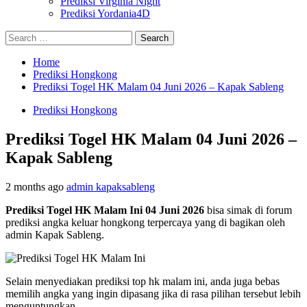
Prediksi Virginia Night
Prediksi Yordania4D
Search
for:
Home
Prediksi Hongkong
Prediksi Togel HK Malam 04 Juni 2026 – Kapak Sableng
Prediksi Hongkong
Prediksi Togel HK Malam 04 Juni 2026 –
Kapak Sableng
2 months ago
admin kapaksableng
Prediksi Togel HK Malam Ini 04 Juni 2026
bisa simak di forum
prediksi angka keluar hongkong terpercaya yang di bagikan oleh
admin Kapak Sableng.
Selain menyediakan prediksi top hk malam ini, anda juga bebas
memilih angka yang ingin dipasang jika di rasa pilihan tersebut lebih
menguntungkan.