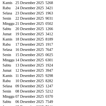
Kamis
25 Desember 2025
5268
Rabu
24 Desember 2025
3421
Selasa
23 Desember 2025
1963
Senin
22 Desember 2025
9031
Minggu
21 Desember 2025
0502
Sabtu
20 Desember 2025
1266
Jumat
19 Desember 2025
3412
Kamis
18 Desember 2025
8189
Rabu
17 Desember 2025
1917
Selasa
16 Desember 2025
7647
Senin
15 Desember 2025
0025
Minggu
14 Desember 2025
6301
Sabtu
13 Desember 2025
1924
Jumat
12 Desember 2025
3947
Kamis
11 Desember 2025
9298
Rabu
10 Desember 2025
8282
Selasa
09 Desember 2025
1247
Senin
08 Desember 2025
5212
Minggu
07 Desember 2025
0370
Sabtu
06 Desember 2025
7549