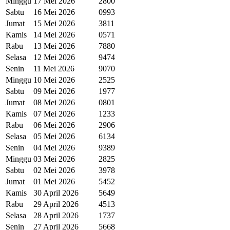
Minggu
17 Mei 2026
2800
Sabtu
16 Mei 2026
0993
Jumat
15 Mei 2026
3811
Kamis
14 Mei 2026
0571
Rabu
13 Mei 2026
7880
Selasa
12 Mei 2026
9474
Senin
11 Mei 2026
9070
Minggu
10 Mei 2026
2525
Sabtu
09 Mei 2026
1977
Jumat
08 Mei 2026
0801
Kamis
07 Mei 2026
1233
Rabu
06 Mei 2026
2906
Selasa
05 Mei 2026
6134
Senin
04 Mei 2026
9389
Minggu
03 Mei 2026
2825
Sabtu
02 Mei 2026
3978
Jumat
01 Mei 2026
5452
Kamis
30 April 2026
5649
Rabu
29 April 2026
4513
Selasa
28 April 2026
1737
Senin
27 April 2026
5668