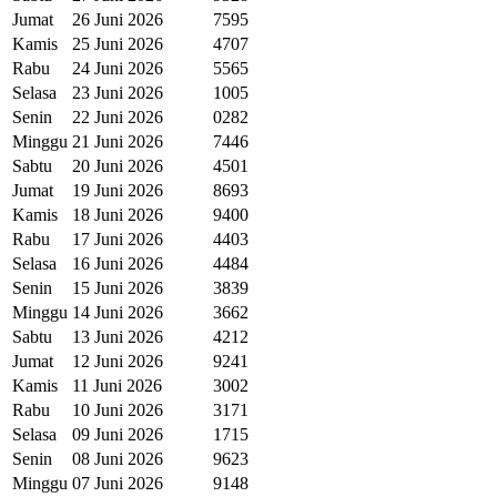
Jumat
26 Juni 2026
7595
Kamis
25 Juni 2026
4707
Rabu
24 Juni 2026
5565
Selasa
23 Juni 2026
1005
Senin
22 Juni 2026
0282
Minggu
21 Juni 2026
7446
Sabtu
20 Juni 2026
4501
Jumat
19 Juni 2026
8693
Kamis
18 Juni 2026
9400
Rabu
17 Juni 2026
4403
Selasa
16 Juni 2026
4484
Senin
15 Juni 2026
3839
Minggu
14 Juni 2026
3662
Sabtu
13 Juni 2026
4212
Jumat
12 Juni 2026
9241
Kamis
11 Juni 2026
3002
Rabu
10 Juni 2026
3171
Selasa
09 Juni 2026
1715
Senin
08 Juni 2026
9623
Minggu
07 Juni 2026
9148