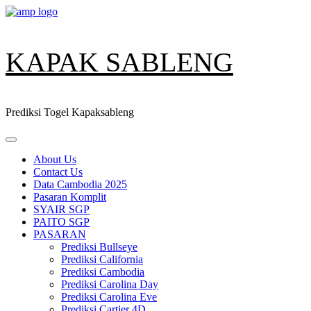
Skip
to
content
KAPAK SABLENG
Prediksi Togel Kapaksableng
Primary
Menu
About Us
Contact Us
Data Cambodia 2025
Pasaran Komplit
SYAIR SGP
PAITO SGP
PASARAN
Prediksi Bullseye
Prediksi California
Prediksi Cambodia
Prediksi Carolina Day
Prediksi Carolina Eve
Prediksi Cartier 4D