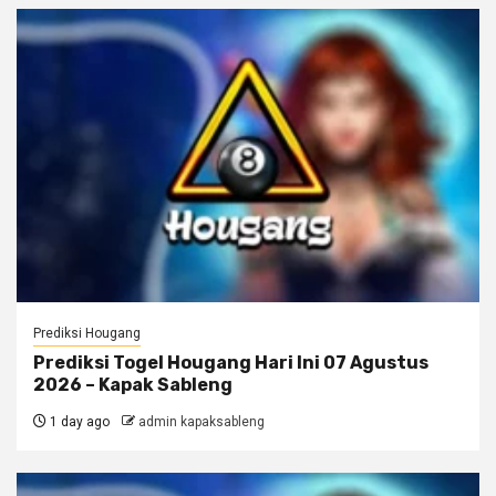
Prediksi Hougang
Prediksi Togel Hougang Hari Ini 07 Agustus
2026 – Kapak Sableng
1 day ago
admin kapaksableng