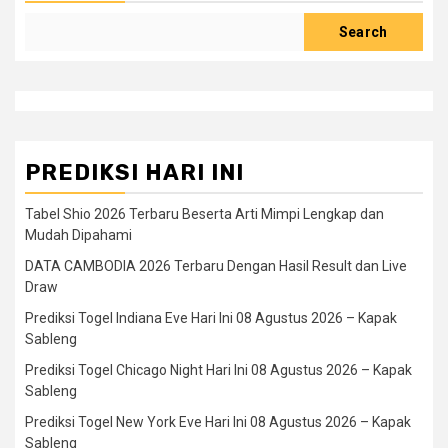
Search
PREDIKSI HARI INI
Tabel Shio 2026 Terbaru Beserta Arti Mimpi Lengkap dan
Mudah Dipahami
DATA CAMBODIA 2026 Terbaru Dengan Hasil Result dan Live
Draw
Prediksi Togel Indiana Eve Hari Ini 08 Agustus 2026 – Kapak
Sableng
Prediksi Togel Chicago Night Hari Ini 08 Agustus 2026 – Kapak
Sableng
Prediksi Togel New York Eve Hari Ini 08 Agustus 2026 – Kapak
Sableng