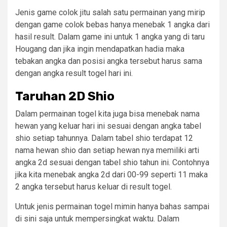
Jenis game colok jitu salah satu permainan yang mirip
dengan game colok bebas hanya menebak 1 angka dari
hasil result. Dalam game ini untuk 1 angka yang di taru
Hougang dan jika ingin mendapatkan hadia maka
tebakan angka dan posisi angka tersebut harus sama
dengan angka result togel hari ini.
Taruhan 2D Shio
Dalam permainan togel kita juga bisa menebak nama
hewan yang keluar hari ini sesuai dengan angka tabel
shio setiap tahunnya. Dalam tabel shio terdapat 12
nama hewan shio dan setiap hewan nya memiliki arti
angka 2d sesuai dengan tabel shio tahun ini. Contohnya
jika kita menebak angka 2d dari 00-99 seperti 11 maka
2 angka tersebut harus keluar di result togel.
Untuk jenis permainan togel mimin hanya bahas sampai
di sini saja untuk mempersingkat waktu. Dalam