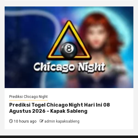
Prediksi Chicago Night
Prediksi Togel Chicago Night Hari Ini 08
Agustus 2026 – Kapak Sableng
10 hours ago
admin kapaksableng