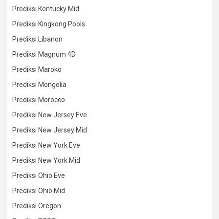
Prediksi Kentucky Mid
Prediksi Kingkong Pools
Prediksi Libanon
Prediksi Magnum 4D
Prediksi Maroko
Prediksi Mongolia
Prediksi Morocco
Prediksi New Jersey Eve
Prediksi New Jersey Mid
Prediksi New York Eve
Prediksi New York Mid
Prediksi Ohio Eve
Prediksi Ohio Mid
Prediksi Oregon