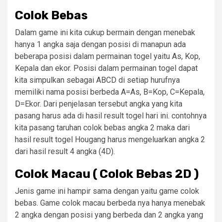
Colok Bebas
Dalam game ini kita cukup bermain dengan menebak
hanya 1 angka saja dengan posisi di manapun ada
beberapa posisi dalam permainan togel yaitu As, Kop,
Kepala dan ekor. Posisi dalam permainan togel dapat
kita simpulkan sebagai ABCD di setiap hurufnya
memiliki nama posisi berbeda A=As, B=Kop, C=Kepala,
D=Ekor. Dari penjelasan tersebut angka yang kita
pasang harus ada di hasil result togel hari ini. contohnya
kita pasang taruhan colok bebas angka 2 maka dari
hasil result togel Hougang harus mengeluarkan angka 2
dari hasil result 4 angka (4D).
Colok Macau ( Colok Bebas 2D )
Jenis game ini hampir sama dengan yaitu game colok
bebas. Game colok macau berbeda nya hanya menebak
2 angka dengan posisi yang berbeda dan 2 angka yang