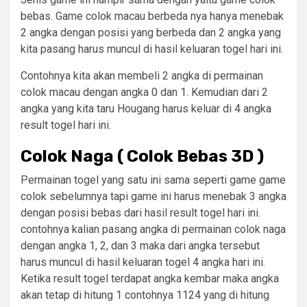
bebas. Game colok macau berbeda nya hanya menebak
2 angka dengan posisi yang berbeda dan 2 angka yang
kita pasang harus muncul di hasil keluaran togel hari ini.
Contohnya kita akan membeli 2 angka di permainan
colok macau dengan angka 0 dan 1. Kemudian dari 2
angka yang kita taru Hougang harus keluar di 4 angka
result togel hari ini.
Colok Naga ( Colok Bebas 3D )
Permainan togel yang satu ini sama seperti game game
colok sebelumnya tapi game ini harus menebak 3 angka
dengan posisi bebas dari hasil result togel hari ini.
contohnya kalian pasang angka di permainan colok naga
dengan angka 1, 2, dan 3 maka dari angka tersebut
harus muncul di hasil keluaran togel 4 angka hari ini.
Ketika result togel terdapat angka kembar maka angka
akan tetap di hitung 1 contohnya 1124 yang di hitung