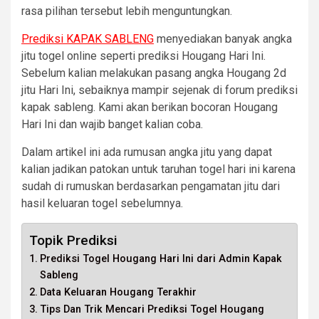
rasa pilihan tersebut lebih menguntungkan.
Prediksi KAPAK SABLENG
menyediakan banyak angka
jitu togel online seperti prediksi Hougang Hari Ini.
Sebelum kalian melakukan pasang angka Hougang 2d
jitu Hari Ini, sebaiknya mampir sejenak di forum prediksi
kapak sableng. Kami akan berikan bocoran Hougang
Hari Ini dan wajib banget kalian coba.
Dalam artikel ini ada rumusan angka jitu yang dapat
kalian jadikan patokan untuk taruhan togel hari ini karena
sudah di rumuskan berdasarkan pengamatan jitu dari
hasil keluaran togel sebelumnya.
Topik Prediksi
Prediksi Togel Hougang Hari Ini dari Admin Kapak
Sableng
Data Keluaran Hougang Terakhir
Tips Dan Trik Mencari Prediksi Togel Hougang