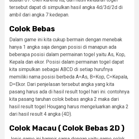
tersebut dapat di simpulkan hasil angka 4d/3d/2d di
ambil dari angka 7 kedepan.
Colok Bebas
Dalam game ini kita cukup bermain dengan menebak
hanya 1 angka saja dengan posisi di manapun ada
beberapa posisi dalam permainan togel yaitu As, Kop,
Kepala dan ekor. Posisi dalam permainan togel dapat
kita simpulkan sebagai ABCD di setiap hurufnya
memiliki nama posisi berbeda A=As, B=Kop, C=Kepala,
D=Ekor. Dari penjelasan tersebut angka yang kita
pasang harus ada di hasil result togel hari ini. contohnya
kita pasang taruhan colok bebas angka 2 maka dari
hasil result togel Hougang harus mengeluarkan angka 2
dari hasil result 4 angka (4D).
Colok Macau ( Colok Bebas 2D )
Jenis game ini hampir sama dengan yaitu game colok