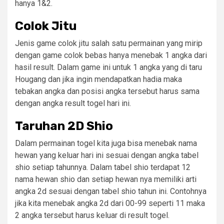
hanya 1&2.
Colok Jitu
Jenis game colok jitu salah satu permainan yang mirip
dengan game colok bebas hanya menebak 1 angka dari
hasil result. Dalam game ini untuk 1 angka yang di taru
Hougang dan jika ingin mendapatkan hadia maka
tebakan angka dan posisi angka tersebut harus sama
dengan angka result togel hari ini.
Taruhan 2D Shio
Dalam permainan togel kita juga bisa menebak nama
hewan yang keluar hari ini sesuai dengan angka tabel
shio setiap tahunnya. Dalam tabel shio terdapat 12
nama hewan shio dan setiap hewan nya memiliki arti
angka 2d sesuai dengan tabel shio tahun ini. Contohnya
jika kita menebak angka 2d dari 00-99 seperti 11 maka
2 angka tersebut harus keluar di result togel.