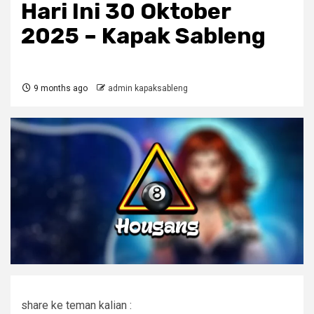
Hari Ini 30 Oktober
2025 – Kapak Sableng
9 months ago
admin kapaksableng
share ke teman kalian :