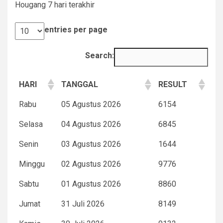
Hougang 7 hari terakhir
entries per page
Search:
HARI
TANGGAL
RESULT
Rabu
05 Agustus 2026
6154
Selasa
04 Agustus 2026
6845
Senin
03 Agustus 2026
1644
Minggu
02 Agustus 2026
9776
Sabtu
01 Agustus 2026
8860
Jumat
31 Juli 2026
8149