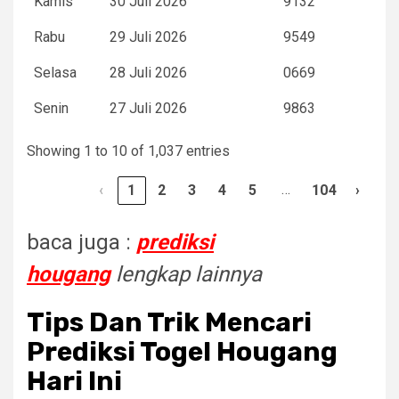
Kamis
30 Juli 2026
9132
Rabu
29 Juli 2026
9549
Selasa
28 Juli 2026
0669
Senin
27 Juli 2026
9863
Showing 1 to 10 of 1,037 entries
…
‹
1
2
3
4
5
104
›
baca juga :
prediksi
hougang
lengkap lainnya
Tips Dan Trik Mencari
Prediksi Togel Hougang
Hari Ini