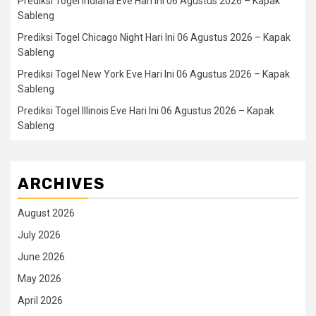
Prediksi Togel Indiana Eve Hari Ini 06 Agustus 2026 – Kapak
Sableng
Prediksi Togel Chicago Night Hari Ini 06 Agustus 2026 – Kapak
Sableng
Prediksi Togel New York Eve Hari Ini 06 Agustus 2026 – Kapak
Sableng
Prediksi Togel Illinois Eve Hari Ini 06 Agustus 2026 – Kapak
Sableng
ARCHIVES
August 2026
July 2026
June 2026
May 2026
April 2026