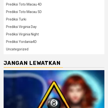
Prediksi Toto Macau 4D
Prediksi Toto Macau 5D
Prediksi Turki
Prediksi Virginia Day
Prediksi Virginia Night
Prediksi Yordania4D
Uncategorized
JANGAN LEWATKAN