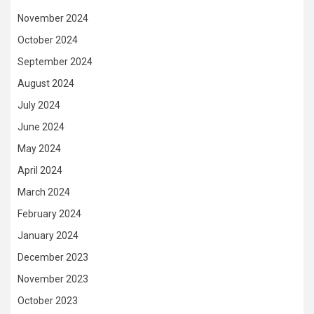
November 2024
October 2024
September 2024
August 2024
July 2024
June 2024
May 2024
April 2024
March 2024
February 2024
January 2024
December 2023
November 2023
October 2023