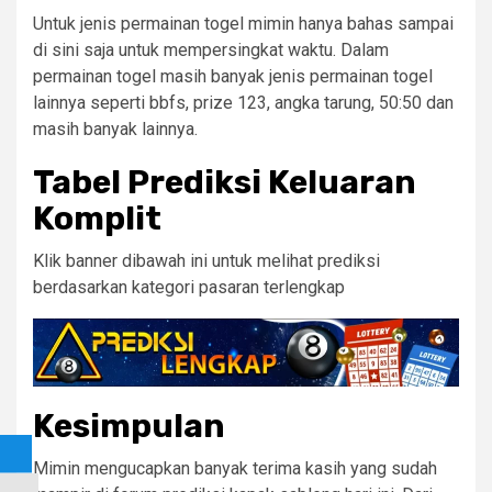
Untuk jenis permainan togel mimin hanya bahas sampai
di sini saja untuk mempersingkat waktu. Dalam
permainan togel masih banyak jenis permainan togel
lainnya seperti bbfs, prize 123, angka tarung, 50:50 dan
masih banyak lainnya.
Tabel Prediksi Keluaran
Komplit
Klik banner dibawah ini untuk melihat prediksi
berdasarkan kategori pasaran terlengkap
Kesimpulan
Mimin mengucapkan banyak terima kasih yang sudah