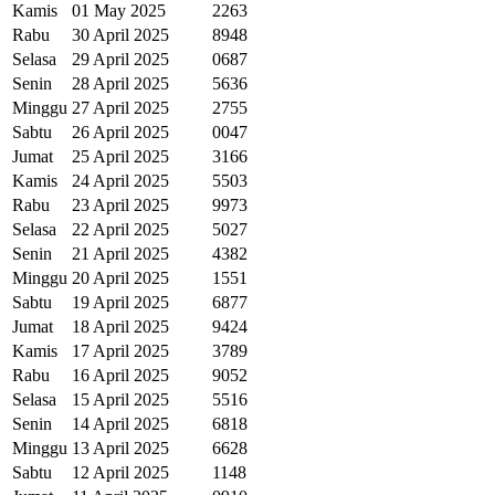
Kamis
01 May 2025
2263
Rabu
30 April 2025
8948
Selasa
29 April 2025
0687
Senin
28 April 2025
5636
Minggu
27 April 2025
2755
Sabtu
26 April 2025
0047
Jumat
25 April 2025
3166
Kamis
24 April 2025
5503
Rabu
23 April 2025
9973
Selasa
22 April 2025
5027
Senin
21 April 2025
4382
Minggu
20 April 2025
1551
Sabtu
19 April 2025
6877
Jumat
18 April 2025
9424
Kamis
17 April 2025
3789
Rabu
16 April 2025
9052
Selasa
15 April 2025
5516
Senin
14 April 2025
6818
Minggu
13 April 2025
6628
Sabtu
12 April 2025
1148