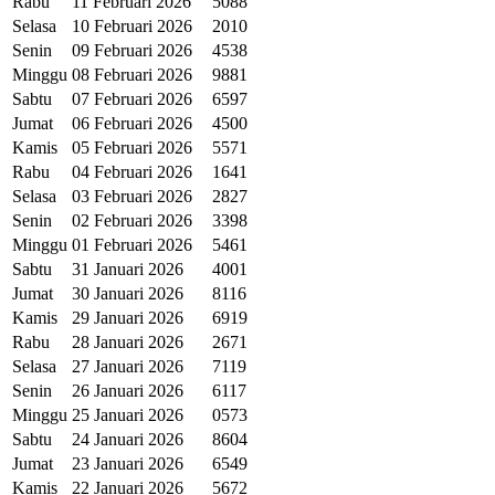
Rabu
11 Februari 2026
5088
Selasa
10 Februari 2026
2010
Senin
09 Februari 2026
4538
Minggu
08 Februari 2026
9881
Sabtu
07 Februari 2026
6597
Jumat
06 Februari 2026
4500
Kamis
05 Februari 2026
5571
Rabu
04 Februari 2026
1641
Selasa
03 Februari 2026
2827
Senin
02 Februari 2026
3398
Minggu
01 Februari 2026
5461
Sabtu
31 Januari 2026
4001
Jumat
30 Januari 2026
8116
Kamis
29 Januari 2026
6919
Rabu
28 Januari 2026
2671
Selasa
27 Januari 2026
7119
Senin
26 Januari 2026
6117
Minggu
25 Januari 2026
0573
Sabtu
24 Januari 2026
8604
Jumat
23 Januari 2026
6549
Kamis
22 Januari 2026
5672