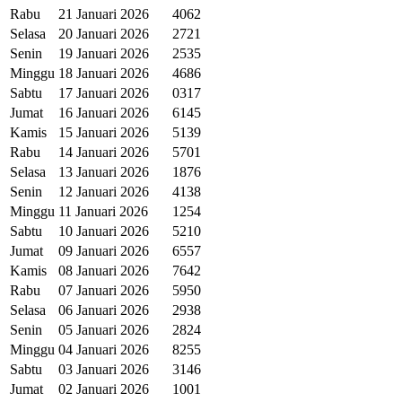
Rabu
21 Januari 2026
4062
Selasa
20 Januari 2026
2721
Senin
19 Januari 2026
2535
Minggu
18 Januari 2026
4686
Sabtu
17 Januari 2026
0317
Jumat
16 Januari 2026
6145
Kamis
15 Januari 2026
5139
Rabu
14 Januari 2026
5701
Selasa
13 Januari 2026
1876
Senin
12 Januari 2026
4138
Minggu
11 Januari 2026
1254
Sabtu
10 Januari 2026
5210
Jumat
09 Januari 2026
6557
Kamis
08 Januari 2026
7642
Rabu
07 Januari 2026
5950
Selasa
06 Januari 2026
2938
Senin
05 Januari 2026
2824
Minggu
04 Januari 2026
8255
Sabtu
03 Januari 2026
3146
Jumat
02 Januari 2026
1001