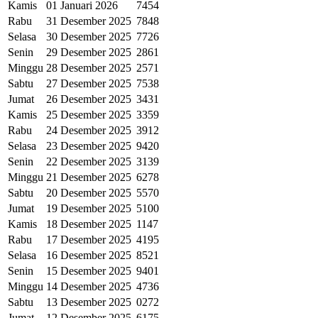
Kamis
01 Januari 2026
7454
Rabu
31 Desember 2025
7848
Selasa
30 Desember 2025
7726
Senin
29 Desember 2025
2861
Minggu
28 Desember 2025
2571
Sabtu
27 Desember 2025
7538
Jumat
26 Desember 2025
3431
Kamis
25 Desember 2025
3359
Rabu
24 Desember 2025
3912
Selasa
23 Desember 2025
9420
Senin
22 Desember 2025
3139
Minggu
21 Desember 2025
6278
Sabtu
20 Desember 2025
5570
Jumat
19 Desember 2025
5100
Kamis
18 Desember 2025
1147
Rabu
17 Desember 2025
4195
Selasa
16 Desember 2025
8521
Senin
15 Desember 2025
9401
Minggu
14 Desember 2025
4736
Sabtu
13 Desember 2025
0272
Jumat
12 Desember 2025
6175