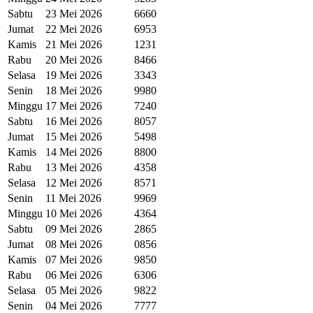
Sabtu
23 Mei 2026
6660
Jumat
22 Mei 2026
6953
Kamis
21 Mei 2026
1231
Rabu
20 Mei 2026
8466
Selasa
19 Mei 2026
3343
Senin
18 Mei 2026
9980
Minggu
17 Mei 2026
7240
Sabtu
16 Mei 2026
8057
Jumat
15 Mei 2026
5498
Kamis
14 Mei 2026
8800
Rabu
13 Mei 2026
4358
Selasa
12 Mei 2026
8571
Senin
11 Mei 2026
9969
Minggu
10 Mei 2026
4364
Sabtu
09 Mei 2026
2865
Jumat
08 Mei 2026
0856
Kamis
07 Mei 2026
9850
Rabu
06 Mei 2026
6306
Selasa
05 Mei 2026
9822
Senin
04 Mei 2026
7777