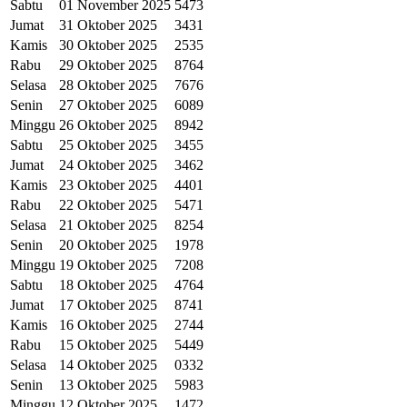
Sabtu
01 November 2025
5473
Jumat
31 Oktober 2025
3431
Kamis
30 Oktober 2025
2535
Rabu
29 Oktober 2025
8764
Selasa
28 Oktober 2025
7676
Senin
27 Oktober 2025
6089
Minggu
26 Oktober 2025
8942
Sabtu
25 Oktober 2025
3455
Jumat
24 Oktober 2025
3462
Kamis
23 Oktober 2025
4401
Rabu
22 Oktober 2025
5471
Selasa
21 Oktober 2025
8254
Senin
20 Oktober 2025
1978
Minggu
19 Oktober 2025
7208
Sabtu
18 Oktober 2025
4764
Jumat
17 Oktober 2025
8741
Kamis
16 Oktober 2025
2744
Rabu
15 Oktober 2025
5449
Selasa
14 Oktober 2025
0332
Senin
13 Oktober 2025
5983
Minggu
12 Oktober 2025
1472