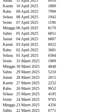
Jumat
11 April 2025
0910
Kamis
10 April 2025
1889
Rabu
09 April 2025
7999
Selasa
08 April 2025
1942
Senin
07 April 2025
1196
Minggu
06 April 2025
8170
Sabtu
05 April 2025
6851
Jumat
04 April 2025
6807
Kamis
03 April 2025
6922
Rabu
02 April 2025
3681
Selasa
01 April 2025
6584
Senin
31 Maret 2025
1909
Minggu
30 Maret 2025
4848
Sabtu
29 Maret 2025
5210
Jumat
28 Maret 2025
2015
Kamis
27 Maret 2025
2252
Rabu
26 Maret 2025
9652
Selasa
25 Maret 2025
4195
Senin
24 Maret 2025
9765
Minggu
23 Maret 2025
4350
Sabtu
22 Maret 2025
6771