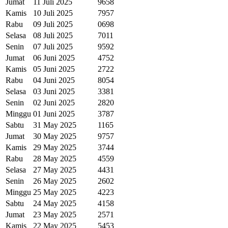
Jumat
11 Juli 2025
9658
Kamis
10 Juli 2025
7957
Rabu
09 Juli 2025
0698
Selasa
08 Juli 2025
7011
Senin
07 Juli 2025
9592
Jumat
06 Juni 2025
4752
Kamis
05 Juni 2025
2722
Rabu
04 Juni 2025
8054
Selasa
03 Juni 2025
3381
Senin
02 Juni 2025
2820
Minggu
01 Juni 2025
3787
Sabtu
31 May 2025
1165
Jumat
30 May 2025
9757
Kamis
29 May 2025
3744
Rabu
28 May 2025
4559
Selasa
27 May 2025
4431
Senin
26 May 2025
2602
Minggu
25 May 2025
4223
Sabtu
24 May 2025
4158
Jumat
23 May 2025
2571
Kamis
22 May 2025
5453