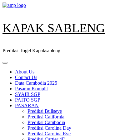
Skip
to
content
KAPAK SABLENG
Prediksi Togel Kapaksableng
Primary
Menu
About Us
Contact Us
Data Cambodia 2025
Pasaran Komplit
SYAIR SGP
PAITO SGP
PASARAN
Prediksi Bullseye
Prediksi California
Prediksi Cambodia
Prediksi Carolina Day
Prediksi Carolina Eve
Prediksi Cartier 4D