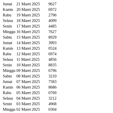
Jumat
21 Maret 2025
9627
Kamis
20 Maret 2025
6972
Rabu
19 Maret 2025
2796
Selasa
18 Maret 2025
4099
Senin
17 Maret 2025
4485
Minggu
16 Maret 2025
7627
Sabtu
15 Maret 2025
8929
Jumat
14 Maret 2025
3993
Kamis
13 Maret 2025
0524
Rabu
12 Maret 2025
6974
Selasa
11 Maret 2025
4856
Senin
10 Maret 2025
8835
Minggu
09 Maret 2025
6796
Sabtu
08 Maret 2025
3210
Jumat
07 Maret 2025
7583
Kamis
06 Maret 2025
8686
Rabu
05 Maret 2025
0769
Selasa
04 Maret 2025
3212
Senin
03 Maret 2025
4968
Minggu
02 Maret 2025
0304