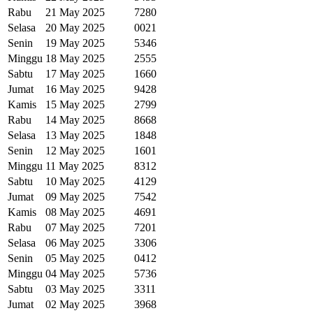
Rabu
21 May 2025
7280
Selasa
20 May 2025
0021
Senin
19 May 2025
5346
Minggu
18 May 2025
2555
Sabtu
17 May 2025
1660
Jumat
16 May 2025
9428
Kamis
15 May 2025
2799
Rabu
14 May 2025
8668
Selasa
13 May 2025
1848
Senin
12 May 2025
1601
Minggu
11 May 2025
8312
Sabtu
10 May 2025
4129
Jumat
09 May 2025
7542
Kamis
08 May 2025
4691
Rabu
07 May 2025
7201
Selasa
06 May 2025
3306
Senin
05 May 2025
0412
Minggu
04 May 2025
5736
Sabtu
03 May 2025
3311
Jumat
02 May 2025
3968