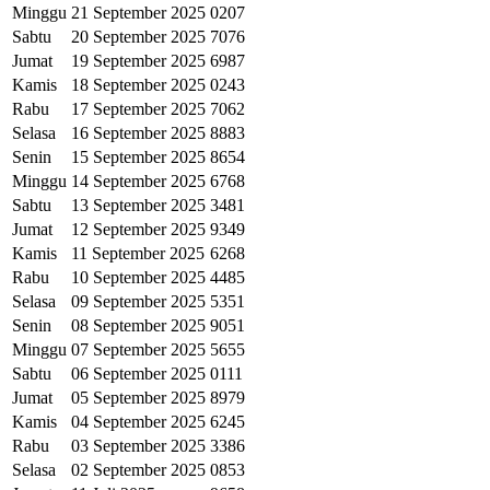
Minggu
21 September 2025
0207
Sabtu
20 September 2025
7076
Jumat
19 September 2025
6987
Kamis
18 September 2025
0243
Rabu
17 September 2025
7062
Selasa
16 September 2025
8883
Senin
15 September 2025
8654
Minggu
14 September 2025
6768
Sabtu
13 September 2025
3481
Jumat
12 September 2025
9349
Kamis
11 September 2025
6268
Rabu
10 September 2025
4485
Selasa
09 September 2025
5351
Senin
08 September 2025
9051
Minggu
07 September 2025
5655
Sabtu
06 September 2025
0111
Jumat
05 September 2025
8979
Kamis
04 September 2025
6245
Rabu
03 September 2025
3386
Selasa
02 September 2025
0853