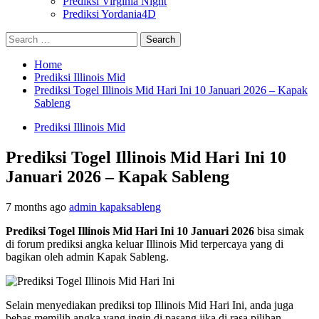
Prediksi Virginia Night
Prediksi Yordania4D
Search
for:
Home
Prediksi Illinois Mid
Prediksi Togel Illinois Mid Hari Ini 10 Januari 2026 – Kapak
Sableng
Prediksi Illinois Mid
Prediksi Togel Illinois Mid Hari Ini 10
Januari 2026 – Kapak Sableng
7 months ago
admin kapaksableng
Prediksi Togel Illinois Mid Hari Ini 10 Januari 2026
bisa simak
di forum prediksi angka keluar Illinois Mid terpercaya yang di
bagikan oleh admin Kapak Sableng.
Selain menyediakan prediksi top Illinois Mid Hari Ini, anda juga
bebas memilih angka yang ingin di pasang jika di rasa pilihan