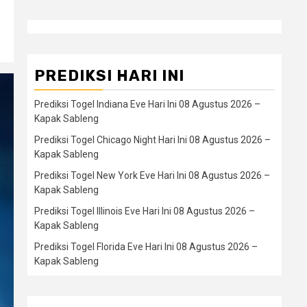
PREDIKSI HARI INI
Prediksi Togel Indiana Eve Hari Ini 08 Agustus 2026 –
Kapak Sableng
Prediksi Togel Chicago Night Hari Ini 08 Agustus 2026 –
Kapak Sableng
Prediksi Togel New York Eve Hari Ini 08 Agustus 2026 –
Kapak Sableng
Prediksi Togel Illinois Eve Hari Ini 08 Agustus 2026 –
Kapak Sableng
Prediksi Togel Florida Eve Hari Ini 08 Agustus 2026 –
Kapak Sableng