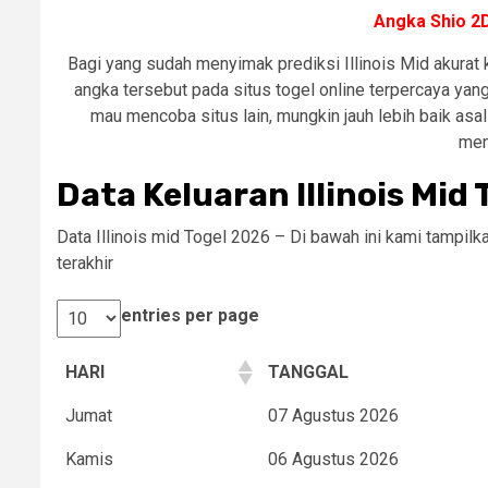
Angka Shio 2
Bagi yang sudah menyimak prediksi Illinois Mid akurat 
angka tersebut pada situs togel online terpercaya yan
mau mencoba situs lain, mungkin jauh lebih baik asal j
men
Data Keluaran Illinois Mid 
Data Illinois mid Togel 2026 – Di bawah ini kami tampilkan 
terakhir
entries per page
HARI
TANGGAL
Jumat
07 Agustus 2026
Kamis
06 Agustus 2026