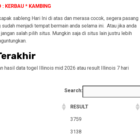
D : KERBAU * KAMBING
kapak sableng Hari Ini di atas dan merasa cocok, segera pasang
g sudah menjadi tempat bermain anda selama ini. Atau jika anda
angan salah pilih situs. Mungkin saja di situs lain justru lebih
guntungkan.
Terakhir
hasil data togel Illinois mid 2026 atau result Illinois 7 hari
Search:
RESULT
3759
3138