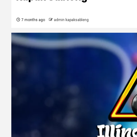
7 months ago
admin kapaksableng