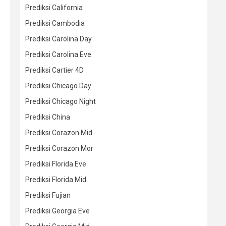
Prediksi California
Prediksi Cambodia
Prediksi Carolina Day
Prediksi Carolina Eve
Prediksi Cartier 4D
Prediksi Chicago Day
Prediksi Chicago Night
Prediksi China
Prediksi Corazon Mid
Prediksi Corazon Mor
Prediksi Florida Eve
Prediksi Florida Mid
Prediksi Fujian
Prediksi Georgia Eve