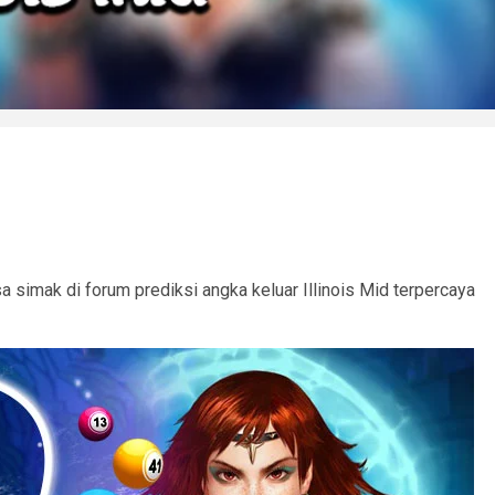
sa simak di forum prediksi angka keluar Illinois Mid terpercaya