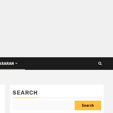
ASARAN
SEARCH
Search