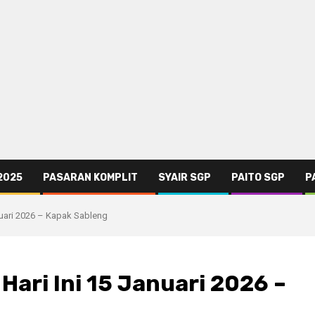
2025
PASARAN KOMPLIT
SYAIR SGP
PAITO SGP
P
Januari 2026 – Kapak Sableng
d Hari Ini 15 Januari 2026 –