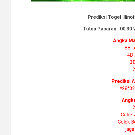
Prediksi Togel Illinoi
Tutup Pasaran : 00.30 
Angka Ma
BB-s
4D 
3D
2
Prediksi 
*28*32
Angka
2
Colok 
Colok B
jaga