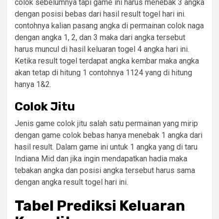
colok sebelumnya tapi game ini harus menebak 3 angka
dengan posisi bebas dari hasil result togel hari ini.
contohnya kalian pasang angka di permainan colok naga
dengan angka 1, 2, dan 3 maka dari angka tersebut
harus muncul di hasil keluaran togel 4 angka hari ini.
Ketika result togel terdapat angka kembar maka angka
akan tetap di hitung 1 contohnya 1124 yang di hitung
hanya 1&2.
Colok Jitu
Jenis game colok jitu salah satu permainan yang mirip
dengan game colok bebas hanya menebak 1 angka dari
hasil result. Dalam game ini untuk 1 angka yang di taru
Indiana Mid dan jika ingin mendapatkan hadia maka
tebakan angka dan posisi angka tersebut harus sama
dengan angka result togel hari ini.
Tabel Prediksi Keluaran