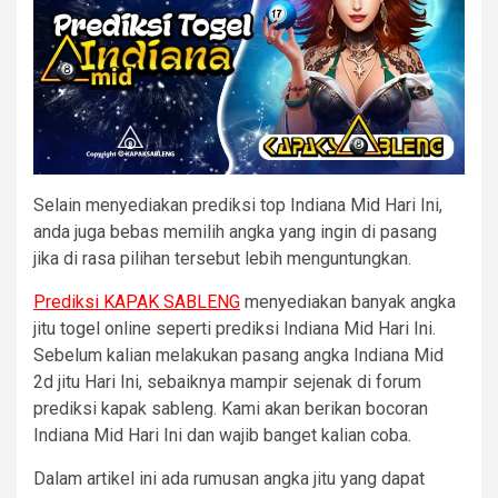
Selain menyediakan prediksi top Indiana Mid Hari Ini,
anda juga bebas memilih angka yang ingin di pasang
jika di rasa pilihan tersebut lebih menguntungkan.
Prediksi KAPAK SABLENG
menyediakan banyak angka
jitu togel online seperti prediksi Indiana Mid Hari Ini.
Sebelum kalian melakukan pasang angka Indiana Mid
2d jitu Hari Ini, sebaiknya mampir sejenak di forum
prediksi kapak sableng. Kami akan berikan bocoran
Indiana Mid Hari Ini dan wajib banget kalian coba.
Dalam artikel ini ada rumusan angka jitu yang dapat