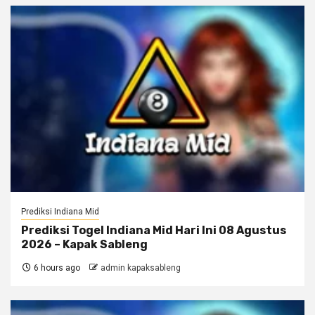
Prediksi Indiana Mid
Prediksi Togel Indiana Mid Hari Ini 08 Agustus
2026 – Kapak Sableng
6 hours ago
admin kapaksableng