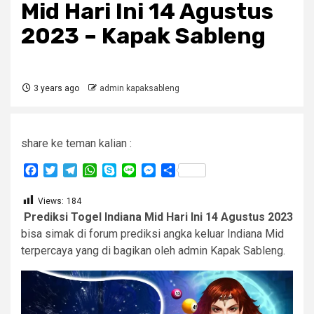
Mid Hari Ini 14 Agustus
2023 – Kapak Sableng
3 years ago
admin kapaksableng
share ke teman kalian :
Facebook
Twitter
Telegram
WhatsApp
Skype
Line
Messenger
Share
Views:
184
Prediksi Togel Indiana Mid Hari Ini 14 Agustus 2023
bisa simak di forum prediksi angka keluar Indiana Mid
terpercaya yang di bagikan oleh admin Kapak Sableng.