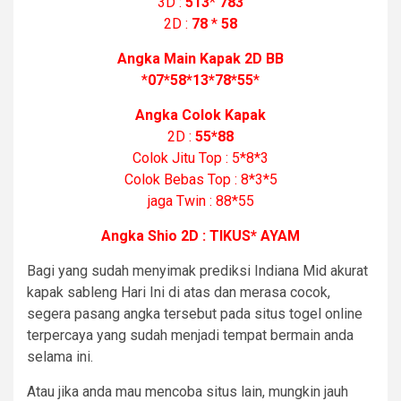
3D :
513
*
783
2D :
78
*
58
Angka Main Kapak 2D BB
*
07*58*13*78
*55
*
Angka Colok Kapak
2D :
55*88
Colok Jitu Top : 5*8*3
Colok Bebas Top : 8*3*5
jaga Twin : 88*55
Angka Shio 2D : TIKUS* AYAM
Bagi yang sudah menyimak prediksi Indiana Mid akurat
kapak sableng Hari Ini di atas dan merasa cocok,
segera pasang angka tersebut pada situs togel online
terpercaya yang sudah menjadi tempat bermain anda
selama ini.
Atau jika anda mau mencoba situs lain, mungkin jauh