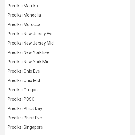
Prediksi Maroko
Prediksi Mongolia
Prediksi Morocco
Prediksi New Jersey Eve
Prediksi New Jersey Mid
Prediksi New York Eve
Prediksi New York Mid
Prediksi Ohio Eve
Prediksi Ohio Mid
Prediksi Oregon
Prediksi PCSO
Prediksi Phicit Day
Prediksi Phicit Eve
Prediksi Singapore