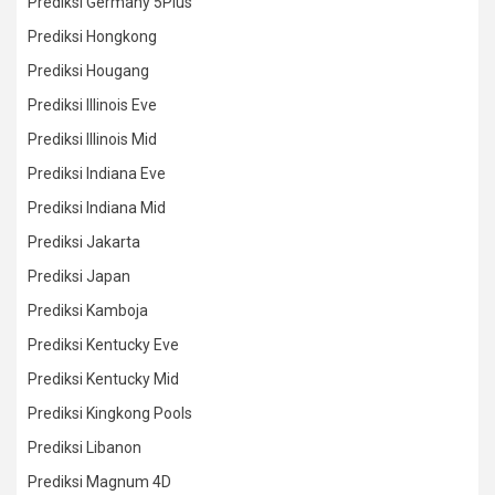
Prediksi Germany 5Plus
Prediksi Hongkong
Prediksi Hougang
Prediksi Illinois Eve
Prediksi Illinois Mid
Prediksi Indiana Eve
Prediksi Indiana Mid
Prediksi Jakarta
Prediksi Japan
Prediksi Kamboja
Prediksi Kentucky Eve
Prediksi Kentucky Mid
Prediksi Kingkong Pools
Prediksi Libanon
Prediksi Magnum 4D