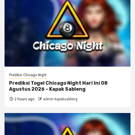
Prediksi Chicago Night
Prediksi Togel Chicago Night Hari Ini 08
Agustus 2026 – Kapak Sableng
2 hours ago
admin kapaksableng