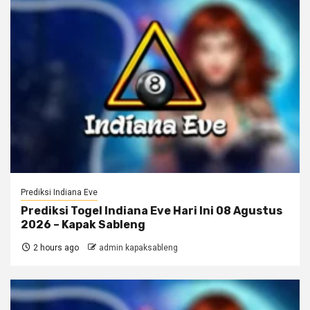
Prediksi Indiana Eve
Prediksi Togel Indiana Eve Hari Ini 08 Agustus
2026 – Kapak Sableng
2 hours ago
admin kapaksableng