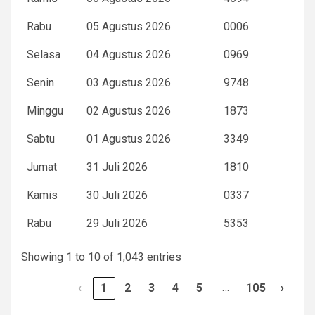
Rabu
05 Agustus 2026
0006
Selasa
04 Agustus 2026
0969
Senin
03 Agustus 2026
9748
Minggu
02 Agustus 2026
1873
Sabtu
01 Agustus 2026
3349
Jumat
31 Juli 2026
1810
Kamis
30 Juli 2026
0337
Rabu
29 Juli 2026
5353
Showing 1 to 10 of 1,043 entries
…
‹
1
2
3
4
5
105
›