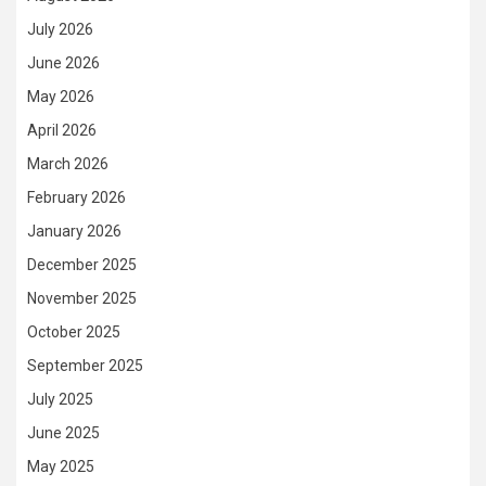
July 2026
June 2026
May 2026
April 2026
March 2026
February 2026
January 2026
December 2025
November 2025
October 2025
September 2025
July 2025
June 2025
May 2025