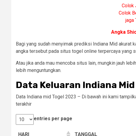
Colok 
Colok B
jaga 
Angka Shio
Bagi yang sudah menyimak prediksi Indiana Mid akurat k
angka tersebut pada situs togel online terpercaya yang 
Atau jika anda mau mencoba situs lain, mungkin jauh lebih b
lebih menguntungkan.
Data Keluaran Indiana Mid
Data Indiana mid Togel 2023 – Di bawah ini kami tampilkan
terakhir
entries per page
HARI
TANGGAL