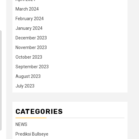
March 2024
February 2024
January 2024
December 2023
November 2023
October 2023
September 2023
August 2023
July 2023
CATEGORIES
NEWS
Prediksi Bullseye