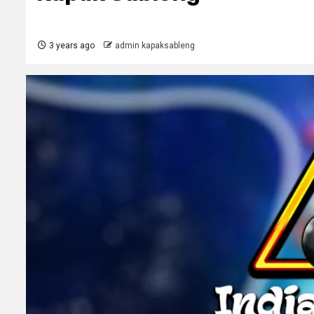
3 years ago
admin kapaksableng