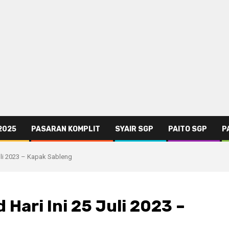
2025
PASARAN KOMPLIT
SYAIR SGP
PAITO SGP
P
Juli 2023 – Kapak Sableng
 Hari Ini 25 Juli 2023 –