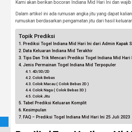
Kami akan berikan bocoran Indiana Mid Hari Ini dan wajib
Dalam artikel ini ada rumusan angka jitu yang dapat kalian
rumuskan berdasarkan pengamatan jitu dari hasil keluara
Topik Prediksi
Prediksi Togel Indiana Mid Hari Ini dari Admin Kapak 
Data Keluaran Indiana Mid Terakhir
Tips Dan Trik Mencari Prediksi Togel Indiana Mid Hari 
Jenis Permainan Togel Indiana Mid Terpopuler
4D/3D/2D
Colok Bebas
Colok Macau ( Colok Bebas 2D )
Colok Naga ( Colok Bebas 3D )
Colok Jitu
Tabel Prediksi Keluaran Komplit
Kesimpulan
FAQ – Prediksi Togel Indiana Mid Hari Ini 25 Juli 2023