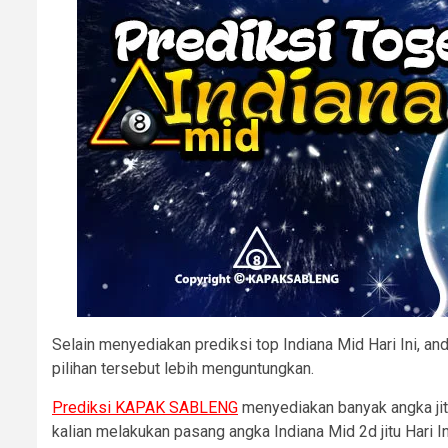
Selain menyediakan prediksi top Indiana Mid Hari Ini, an
pilihan tersebut lebih menguntungkan.
Prediksi KAPAK SABLENG
menyediakan banyak angka jitu
kalian melakukan pasang angka Indiana Mid 2d jitu Hari I