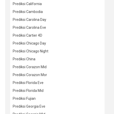
Prediksi California
Prediksi Cambodia
Prediksi Carolina Day
Prediksi Carolina Eve
Prediksi Cartier 4D
Prediksi Chicago Day
Prediksi Chicago Night
Prediksi China
Prediksi Corazon Mid
Prediksi Corazon Mor
Prediksi Florida Eve
Prediksi Florida Mid
Prediksi Fujian
Prediksi Georgia Eve