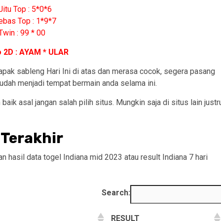
Jitu Top : 5*0*6
ebas Top : 1*9*7
Twin : 99 * 00
 2D : AYAM * ULAR
apak sableng Hari Ini di atas dan merasa cocok, segera pasang
sudah menjadi tempat bermain anda selama ini.
aik asal jangan salah pilih situs. Mungkin saja di situs lain justr
 Terakhir
 hasil data togel Indiana mid 2023 atau result Indiana 7 hari
Search:
RESULT