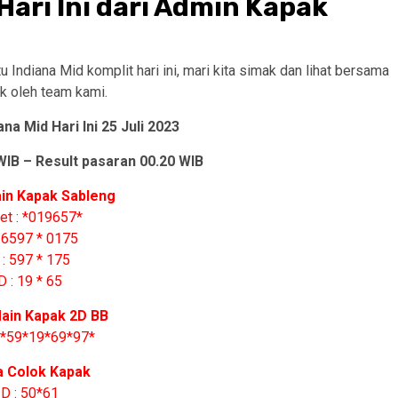
 Hari Ini dari Admin Kapak
Indiana Mid komplit hari ini, mari kita simak dan lihat bersama
ik oleh team kami.
na Mid Hari Ini 25 Juli 2023
WIB – Result pasaran 00.20 WIB
in Kapak Sableng
et : *019657*
 6597 * 0175
: 597 * 175
D : 19 * 65
ain Kapak 2D BB
*59*19*69*97*
 Colok Kapak
D : 50*61