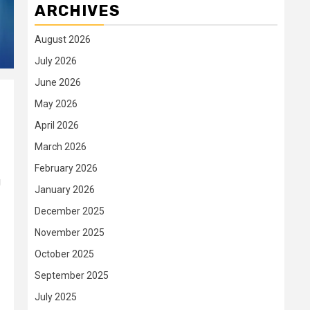
ARCHIVES
August 2026
July 2026
June 2026
May 2026
April 2026
March 2026
February 2026
g
January 2026
December 2025
November 2025
October 2025
September 2025
July 2025